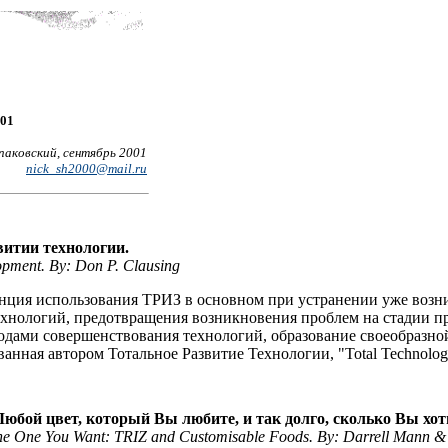
001
аковский, сентябрь 2001
nick_sh2000@mail.ru
витии технологии.
opment. By: Don P. Clausing
нция использования ТРИЗ в основном при устранении уже возни
ехнологий, предотвращения возникновения проблем на стадии п
одами совершенствования технологий, образование своеобразно
званная автором Тотальное Развитие Технологии, "Total Technolog
юбой цвет, который Вы любите, и так долго, сколько Вы хот
The One You Want: TRIZ and Customisable Foods. By: Darrell Mann &