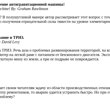
етение антигравитационной машины!
Machine! By: Graham Rawlinson
? В полушутливой манере автор рассматривает этот вопрос с т
 получения отрицательной силы тяжести на уровне элементарных
вание и ТРИЗ.
: David Levy
 ТРИЗ. Речь шла о проблемах разминирования территорий, на к
тер на легкой раме с питанием от бензинового двигателя. Экс
отную мину из земли, а при ее подрыве не повреждается.
ает своим читателям задачу из области производственных отно
ппу ремонтников, то аварию удается устранить быстро. Но при
проблему?