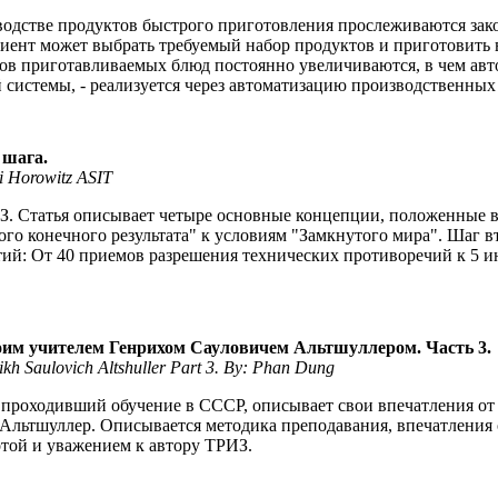
водстве продуктов быстрого приготовления прослеживаются зако
лиент может выбрать требуемый набор продуктов и приготовить
ов приготавливаемых блюд постоянно увеличиваются, в чем авт
й системы, - реализуется через автоматизацию производственных
 шага.
i Horowitz ASIT
ИЗ. Статья описывает четыре основные концепции, положенные 
го конечного результата" к условиям "Замкнутого мира". Шаг 
тий: От 40 приемов разрешения технических противоречий к 5 
оим учителем Генрихом Сауловичем Альтшуллером. Часть 3.
kh Saulovich Altshuller Part 3. By: Phan Dung
 проходивший обучение в СССР, описывает свои впечатления от 
С.Альтшуллер. Описывается методика преподавания, впечатления
отой и уважением к автору ТРИЗ.