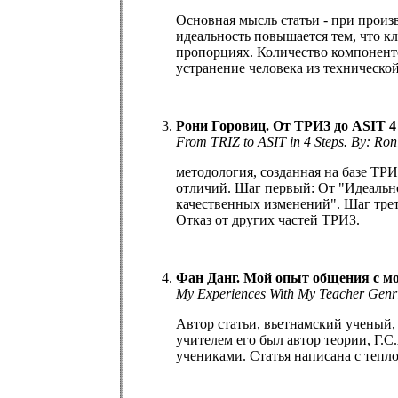
Основная мысль статьи - при произ
идеальность повышается тем, что к
пропорциях. Количество компонент
устранение человека из техническо
Рони Горовиц. От ТРИЗ до ASIT 4
From TRIZ to ASIT in 4 Steps. By: Ron
методология, созданная на базе ТР
отличий. Шаг первый: От "Идеально
качественных изменений". Шаг тре
Отказ от других частей ТРИЗ.
Фан Данг. Мой опыт общения с м
My Experiences With My Teacher Genri
Автор статьи, вьетнамский ученый,
учителем его был автор теории, Г.
учениками. Статья написана с тепл