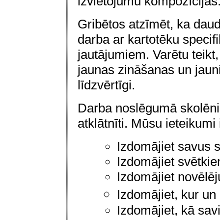
izvietojumu kompozīcijās. 
G
ribētos atzīmēt, ka daud
darba ar kartotēku specif
jautājumiem. Varētu teikt,
jaunas zināšanas un jaun
līdzvērtīgi.
Darba noslēgumā skolēni
atklātnīti. Mūsu ieteikumi 
Izdomājiet savus 
Izdomājiet svētki
Izdomājiet novēlēj
Izdomājiet, kur un
Izdomājiet, kā sav