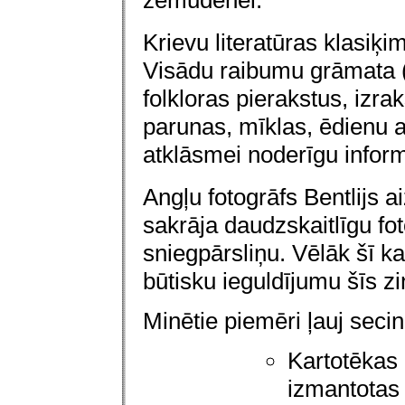
zemūdenei.
Krievu literatūras klasiķ
Visādu raibumu grāmata 
folkloras pierakstus, izr
parunas, mīklas, ēdienu ap
atklāsmei noderīgu inform
Angļu fotogrāfs Bentlijs 
sakrāja daudzskaitlīgu fot
sniegpārsliņu. Vēlāk šī ka
būtisku ieguldījumu šīs zi
Minētie piemēri ļauj secin
Kartotēkas 
izmantotas