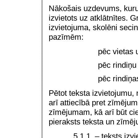
Nākošais uzdevums, kuru s
izvietots uz atklātnītes. G
izvietojuma, skolēni seci
pazīmēm:
pēc vietas u
pēc rindiņu 
pēc rindiņas
Pētot teksta izvietojumu, 
arī attiecībā pret zīmēju
zīmējumam, kā arī būt cie
pieraksts teksta un zīmēj
5.1.1. – teksts
izvi