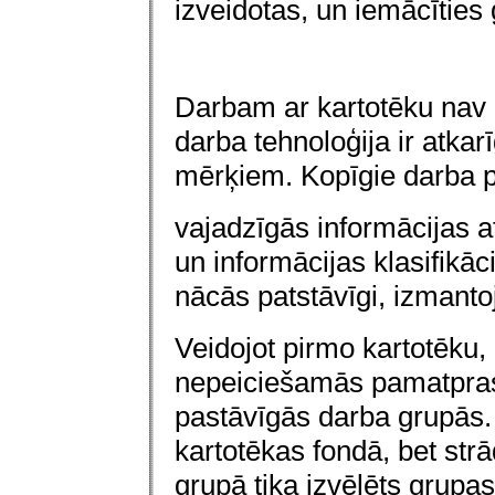
izveidotas, un iemācīties 
Darbam ar kartotēku nav 
darba tehnoloģija ir atka
mērķiem. Kopīgie darba p
v
ajadzīgās informācijas a
un informācijas klasifikāc
nācās patstāvīgi, izmanto
Veidojot pirmo kartotēku, b
nepeiciešamās pamatpras
pastāvīgās darba grupās.
kartotēkas fondā, bet str
grupā tika izvēlēts grupas