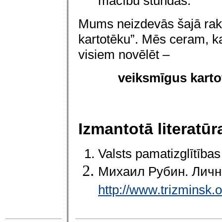
mācību stundās.
Mums neizdevās šajā raks
kartotēku”. Mēs ceram, ka
visiem novēlēt –
veiksmīgus karto
Izmantotā literatūr
Valsts pamatizglītības
Михаил Рубин. Личн
http://www.trizminsk.