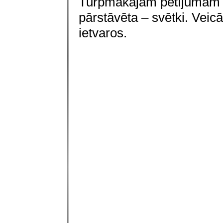
Turpmākajam pētījumam iz
pārstāvēta – svētki. Vei
ietvaros.