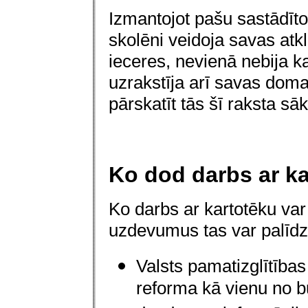
Izmantojot pašu sastādīto
skolēni veidoja savas atk
ieceres, nevienā nebija k
uzrakstīja arī savas doma
pārskatīt tās šī raksta s
Ko dod darbs ar k
Ko darbs ar kartotēku va
uzdevumus tas var palīdzē
Valsts pamatizglītības
reforma kā vienu no b