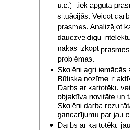
u.c.), tiek apgūta pr
situācijās. Veicot darb
prasmes. Analizējot ka
daudzveidīgu intelektu
nākas izkopt
p
rasmes 
problēmas.
Skolēni agri iemācās a
Būtiska nozīme ir aktīv
Darbs ar kartotēku vei
objektīva novitāte un 
Skolēni darba rezultāt
gandarījumu par jau 
Darbs ar kartotēku jau