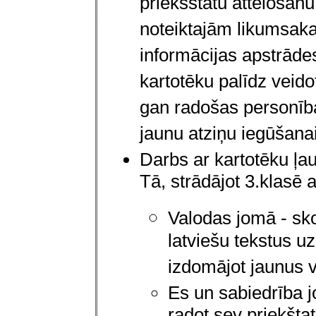
priekšstatu attēlošan
noteiktajām likumsaka
informācijas apstrāde
kartotēku palīdz veido
gan radošas personība
jaunu atziņu iegūšanai
Darbs ar kartotēku ļau
Tā, strādājot 3.klasē a
Valodas j
omā - sko
latviešu tekstus uz 
izdomājot jaunus 
Es un sabiedrība jo
radot sev priekštat