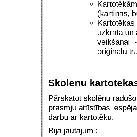
Kartotēkām
(kartiņas, b
Kartotēkas 
uzkrātā un 
veikšanai, -
oriģinālu t
Skolēnu kartotēka
Pārskatot skolēnu radoš
prasmju attīstības iespēj
darbu ar kartotēku.
Bija jautājumi: