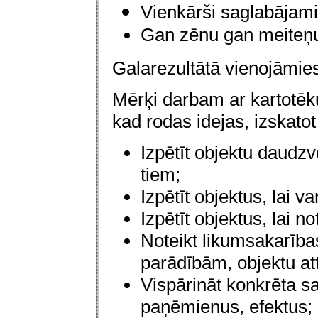
Vienkārši saglabājam
Gan zēnu gan meiteņu
Galarezultātā vienojāmies
Mērķi darbam ar kartotēku
kad rodas idejas, izskatot
Izpētīt objektu daudzv
tiem;
Izpētīt objektus, lai v
Izpētīt objektus, lai n
Noteikt likumsakarības
parādībām, objektu attī
Vispārināt konkrēta sat
paņēmienus, efektus;