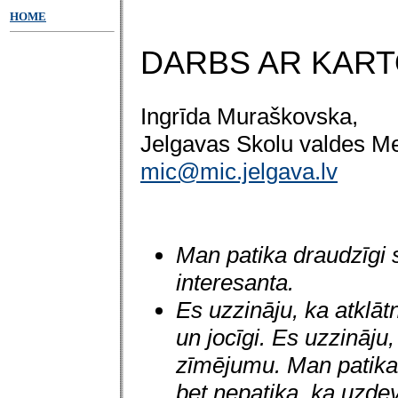
HOME
DARBS AR KAR
Ingrīda Muraškovska,
Jelgavas Skolu valdes Me
mic@mic.jelgava.lv
Man patika draudzīgi s
interesanta.
Es uzzināju, ka atklāt
un jocīgi. Es uzzināju,
zīmējumu. Man patika 
bet nepatika, ka uzd