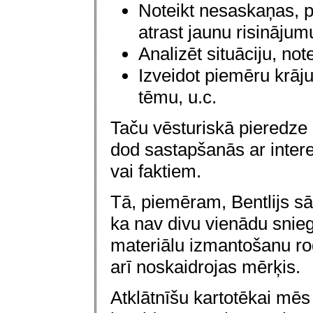
Noteikt nesaskaņas, p
atrast jaunu risinājum
Analizēt situāciju, no
Izveidot piemēru krāj
tēmu, u.c.
Taču vēsturiskā pieredze 
dod sastapšanās ar inter
vai faktiem.
Tā, piemēram, Bentlijs sāk
ka nav divu vienādu snie
materiālu izmantošanu ro
arī noskaidrojas mērķis.
Atklātnīšu kartotēkai mēs 