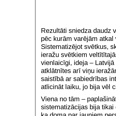
Rezultāti sniedza daudz 
pēc kurām varējām atkal 
Sistematizējot svētkus, 
ieražu svētkiem veltītītajās
vienlaicīgi, ideja – Latvij
atklāt
n
ītes arī viņu ieraž
saistībā ar sabiedrības 
atlicināt laiku, jo bija vēl 
Viena no tām – paplašināt
sistematizācijas bija tik
ka doma par jauniem pers