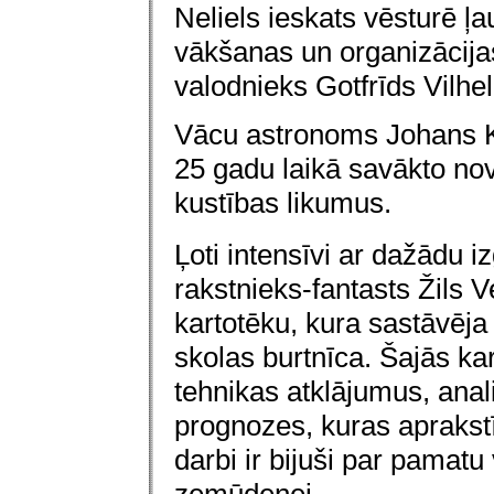
Neliels ieskats vēsturē ļa
vākšanas un organizācijas
valodnieks Gotfrīds Vilhe
Vācu astronoms Johans K
25 gadu laikā savākto nov
kustības likumus.
Ļoti intensīvi ar dažādu 
rakstnieks-fantasts Žils V
kartotēku, kura sastāvēja 
skolas burtnīca. Šajās kar
tehnikas atklājumu
s
, ana
prognozes, kuras aprakst
darbi ir bijuši par pama