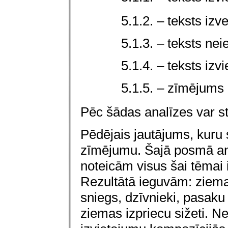
5.1.2. – teksts izv
5.1.3. – teksts n
5.1.4. – teksts izvi
5.1.5. – zīmējums 
Pēc šādas analīzes var st
Pēdējais jautājums, kuru
zīmējumu. Šajā posmā an
noteicām visus šai tēmai
Rezultātā ieguvām: ziemas
sniegs, dzīvnieki, pasaku
ziemas izpriecu sižeti. N