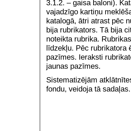
3.1.2. – gaisa baloni). Ka
vajadzīgo kartiņu meklēš
katalogā, ātri atrast pēc
n
bija rubrikators. Tā bija c
noteikta rubrika. Rubrika
līdzekļu. Pēc rubrikatora ē
pazīmes. Ieraksti rubrikato
jaunas pazīmes.
Sistematizējām atklātnīt
fondu, veidoja tā sadaļas.