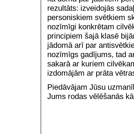
rezultāts: izveidojās sada
personiskiem svētkiem sk
nozīmīgi konkrētam cilv
principiem šajā klasē bij
jādomā arī par antisvētki
nozīmīgs gadījums, tad an
sakarā ar kuriem cilvēkam
izdomājām ar prāta vētra
Piedāvājam Jūsu uzmanība
Jums rodas vēlēšanās kād