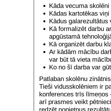
Kāda vecuma skolēni v
Kādas kartotēkas viņi
Kādus galarezultātus v
Kā formalizēt darbu a
apgūstamā tehnoloģij
Kā organizēt darbu kl
Ar kādām mācību darba
var būt tā vieta mācī
Ko no šī darba var gūt
Patlaban skolēnu zinātnisk
Tieši vidusskolēniem ir p
konferences trīs līmeņos 
arī prasmes veikt pētnie
redzēt nopietnus rezultāt