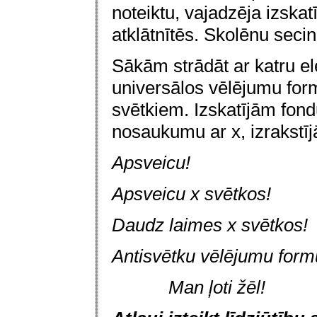
noteiktu, vajadzēja izskatī
atklātnītēs. Skolēnu seci
Sākām strādāt ar katru e
universālos vēlējumu form
svētkiem. Izskatījām fond
nosaukumu ar x, izrakstīj
Apsveicu!
Apsveicu x svētkos!
Daudz laimes x svētkos!
Antisvētku vēlējumu form
Man ļoti žēl!