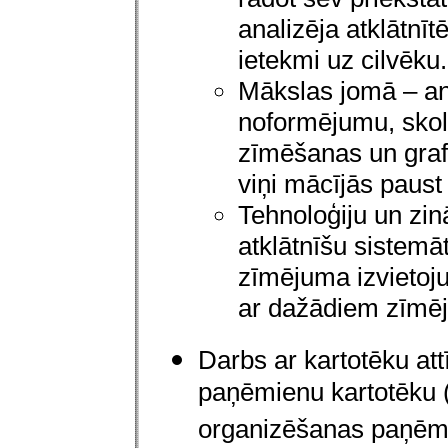
analizēja atklātnīt
ietekmi uz cilvēku.
Mākslas jomā – ana
noformējumu, skolē
zīmēšanas un grafi
viņi mācījās paust
Tehnoloģiju un zin
atklātnīšu sistemāt
zīmējuma izvietoj
ar dažādiem zīmē
Darbs ar kartotēku at
paņēmienu kartotēku (
organizēšanas paņēmi