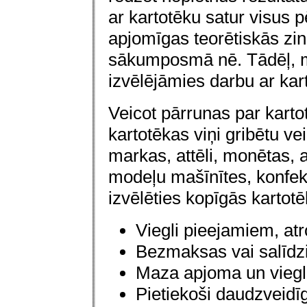
ar kartotēku satur visus
apjomīgas teorētiskās z
sākumposmā nē. Tādēļ, mū
izvēlējāmies darbu ar kar
Veicot pārrunas par kart
kartotēkas viņi gribētu vei
markas, attēli, monētas, at
modeļu mašīnītes, konfekš
izvēlēties kopīgās kartot
Viegli pieejamiem, a
Bezmaksas vai salīdzi
Maza apjoma un viegl
Pietiekoši daudzveidī