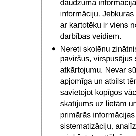
daudzuma informācija
informāciju. Jebkuras
ar kartotēku ir viens n
darbības veidiem.
Nereti skolēnu zinātn
paviršus, virspusējus
atkārtojumu. Nevar sū
apjomīga un atbilst tē
savietojot kopīgos vā
skatījums uz lietām u
primārās informācijas 
sistematizāciju, analī