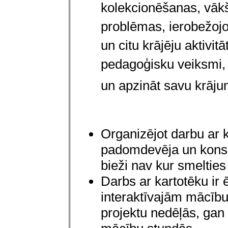
kolekcionēšanas, vākš
problēmas, ierobežojo
un citu krājēju aktivit
pedagoģisku veiksmi, 
u
n apzināt savu krāju
Organizējot darbu ar k
padomdevēja un konsul
bieži nav kur smeltie
Darbs ar kartotēku ir 
interaktīvajām mācīb
projektu nedēļās, gan f