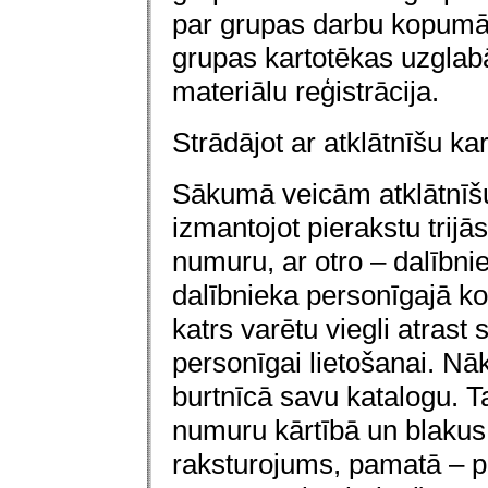
par grupas darbu kopumā.
grupas kartotēkas uzglab
materiālu reģistrācija.
Strādājot ar atklātnīšu k
Sākumā veicām atklātnīšu
izmantojot pierakstu trijā
numuru, ar otro – dalībni
dalībnieka personīgajā ko
katrs varētu viegli atrast
personīgai lietošanai. Nāk
burtnīcā savu katalogu. Ta
numuru kārtībā un blakus
raksturojums, pamatā – pē