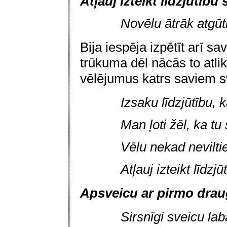
Atļauj izteikt līdzjūtību 
Novēlu ātrāk atgūt
Bija iespēja izpētīt arī 
trūkuma dēl nācās to atlik
vēlējumus katrs saviem s
Izsaku līdzjūtību, 
Man ļoti žēl, ka tu 
Vēlu nekad neviltie
Atļauj izteikt līdz
Apsveicu ar pirmo drau
Sirsnīgi sveicu la