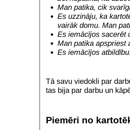
Man patika, cik svarī
Es uzzināju, ka kartot
vairāk domu. Man patik
Es iemācījos sacerēt u
Man patika apspriest 
Es iemācījos atbildību
Tā savu viedokli par darbu
tas bija par darbu un kāpē
Piemēri no kartotē