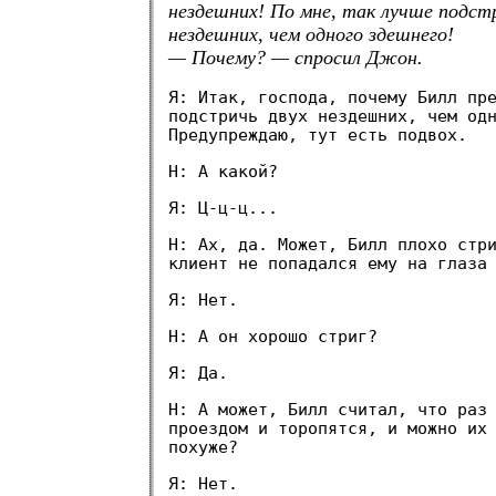
нездешних! По мне, так лучше подст
нездешних, чем одного здешнего!
— Почему? — спросил Джон.
Я: Итак, господа, почему Билл пр
подстричь двух нездешних, чем од
Предупреждаю, тут есть подвох.
Н: А какой?
Я: Ц-ц-ц...
Н: Ах, да. Может, Билл плохо стр
клиент не попадался ему на глаза
Я: Нет.
Н: А он хорошо стриг?
Я: Да.
Н: А может, Билл считал, что раз
проездом и торопятся, и можно их
похуже?
Я: Нет.