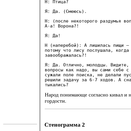
Н: Птица?
Я: Да. (Смеюсь).
Н: (после некоторого раздумья во
А-а! Ворона?!
Я: Да!
Н (наперебой): А лишилась пищи —
потому что лису послушала, когда
завоображалась?!
Я: Да. Отлично, молодцы. Видите,
вопросы как надо, вы сами себе с
сужали поле поиска, не делали пу
решили задачу за 6-7 ходов. А сн
тыкались?
Народ понимающе согласно кивал и н
гордости.
.
Стенограмма 2