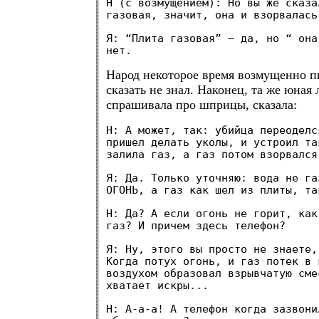
Н (с возмущением): Но вы же сказа
газовая, значит, она и взорвалась
Я: “Плита газовая” — да, но “ она
нет.
Народ некоторое время возмущенно п
сказать не знал. Наконец, та же юная 
спрашивала про шприцы, сказала:
Н: А может, так: убийца переоделс
пришел делать уколы, и устроил та
залила газ, а газ потом взорвался
Я: Да. Только уточняю: вода не га
ОГОНЬ, а газ как шел из плиты, та
Н: Да? А если огонь не горит, как
газ? И причем здесь телефон?
Я: Ну, этого вы просто не знаете,
Когда потух огонь, и газ потек в 
воздухом образовал взрывчатую сме
хватает искры...
Н: А-а-а! А телефон когда зазвони