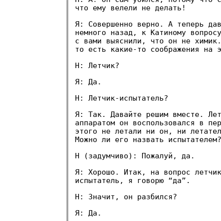
что ему велели не делать!
Я: Совершенно верно. А теперь да
немного назад, к Катиному вопрос
с вами выяснили, что он не химик
то есть какие-то соображения на 
Н: Летчик?
Я: Да.
Н: Летчик-испытатель?
Я: Так. Давайте решим вместе. Ле
аппаратом он воспользовался в пе
этого не летали ни он, ни летате
Можно ли его назвать испытателем
Н (задумчиво): Пожалуй, да.
Я: Хорошо. Итак, на вопрос летчи
испытатель, я говорю “да”.
Н: Значит, он разбился?
Я: Да.