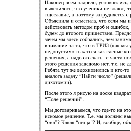
Наконец всем надоело, успокоились, 
выяснилось, что ученики не знают, чт
тщеславие, а поэтому затрудняется с
Объяснила и отметила, что если мы и
действовать методом проб и ошибок, 
будем до второго пришествия. Предл
зачем мы здесь собрались, чем заним
внимание на то, что в ТРИЗ (как мы 
недопустимо тыкаться как слепые кот
решения, а надо отсекать те части по
этого решения заведомо нет, т.е. не 
Ребята тут же вдохновились и кто-то 
аналога задачу “Найти число” (реша
дихотомии).
После этого я рисую на доске квадра
“Поле решений”.
Мы договариваемся, что где-то на эт
искомое решение. Т.е. мы должны выя
“она”? Какая “пища”? И, вообще, об