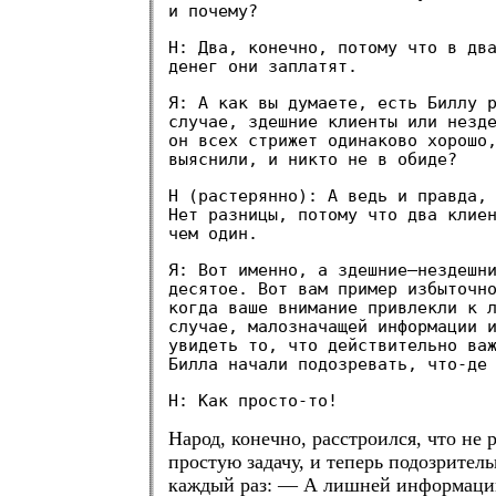
и почему?
Н: Два, конечно, потому что в дв
денег они заплатят.
Я: А как вы думаете, есть Биллу 
случае, здешние клиенты или незд
он всех стрижет одинаково хорошо
выяснили, и никто не в обиде?
Н (растерянно): А ведь и правда,
Нет разницы, потому что два клие
чем один.
Я: Вот именно, а здешние—нездешн
десятое. Вот вам пример избыточн
когда ваше внимание привлекли к 
случае, малозначащей информации 
увидеть то, что действительно ва
Билла начали подозревать, что-де
Н: Как просто-то!
Народ, конечно, расстроился, что не
простую задачу, и теперь подозрител
каждый раз: — А лишней информаци