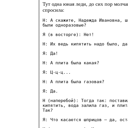
Тут одна юная леди, до сих пор молча
спросила:
Н: А скажите, Надежда Ивановна, ш
были одноразовые?
Я (в восторге): Нет!
Н: Их ведь кипятить надо было, да
Я: Да!
Н: А плита была какая?
Я: Ц-ц-ц...
Н: А плита была газовая?
Я: Да.
Н (наперебой): Тогда так: постави
кипятить, вода залила газ, и плит
Так?
Я: Что касается шприцов — да, ост