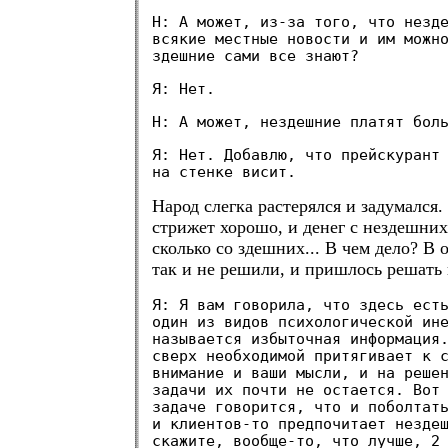
Н: А может, из-за того, что незд
всякие местные новости и им можн
здешние сами все знают?
Я: Нет.
Н: А может, нездешние платят бол
Я: Нет. Добавлю, что прейскурант
на стенке висит.
Народ слегка растерялся и задумался.
стрижет хорошо, и денег с нездешних
сколько со здешних... В чем дело? В 
так и не решили, и пришлось решать 
Я: Я вам говорила, что здесь ест
один из видов психологической ин
называется избыточная информация
сверх необходимой притягивает к 
внимание и ваши мысли, и на реше
задачи их почти не остается. Вот
задаче говорится, что и поболтат
и клиентов-то предпочитает незде
скажите, вообще-то, что лучше, 2