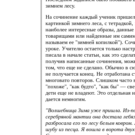
зимнем лесу.
На сочинение каждый ученик пришел
картинкой зимнего леса, с тетрадкой,
наиболее интересные образы, данные
товарищами или найденные им самим,
называем ее "зимней копилкой"). Со
уроке. Учителю остается только настр
писала в начале статьи, как это сдела
получив написанные сочинения, можн
том, что еще не сделано. Обычно в с
не получается конец. Не отработана с
многовато повторов. Слишком часто 
"похоже", "как будто", "как бы" — с
дети еще не владеют. Это отдельная н
дается немногим.
"Волшебница Зима уже пришла. Из-по
серебряной мантии она достала лебя
разбросала его по лесу белым ковром.
шубу из песца. Я вошла в ворота дву