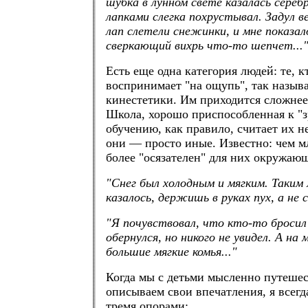
шубка в лунном свете казалась серебр
лапками слегка похрустывал. Задул в
лап слетели снежинки, и мне показал
сверкающий вихрь что-то шепчет...
Есть еще одна категория людей: те, к
воспринимает "на ощупь", так назыв
кинестетики. Им приходится сложнее
Школа, хорошо приспособленная к "
обучению, как правило, считает их 
они — просто иные. Известно: чем м
более "осязателен" для них окружаю
"Снег был холодным и мягким. Таким 
казалось, держишь в руках пух, а не с
"Я почувствовал, что кто-то бросил
обернулся, но никого не увидел. А на 
большие мягкие комья..."
Когда мы с детьми мысленно путешес
описываем свои впечатления, я всегд
тремя опорами: