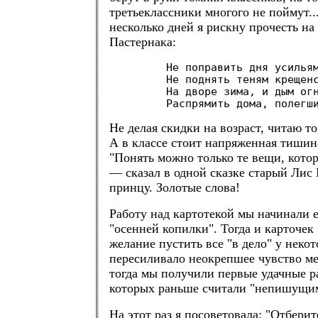
третьеклассники многого не поймут..
несколько дней я рискну прочесть на
Пастернака:
Не поправить дня усилья
Не поднять теням крещен
На дворе зима, и дым ог
Распрямить дома, полегш
Не делая скидки на возраст, читаю то
А в классе стоит напряженная тишин
"Понять можно только те вещи, кото
— сказал в одной сказке старый Лис
принцу. Золотые слова!
Работу над картотекой мы начинали 
"осенней копилки". Тогда и карточек
желание пустить все "в дело" у неко
пересиливало неокрепшее чувство м
тогда мы получили первые удачные ра
которых раньше считали "непишущи
На этот раз я посоветовала: "Отберит