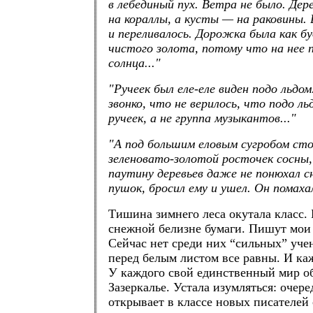
в лебединый пух. Ветра не было. Де
на кораллы, а кусты — на раковины. В
и переливалось. Дорожка была как бу
чистого золота, потому что на нее 
солнца..."
"Ручеек был еле-еле виден подо льдо
звонко, что не верилось, что подо л
ручеек, а не группа музыкантов..."
"А под большим еловым сугробом ст
зеленовато-золотой росточек сосны,
паутину деревьев даже не понюхал с
пушок, бросил ему и ушел. Он помахал
Тишина зимнего леса окутала класс. 
снежной белизне бумаги. Пишут мои 
Сейчас нет среди них “сильных” уче
перед белым листом все равны. И к
У каждого свой единственный мир об
Зазеркалье. Устала изумляться: очер
открывает в классе новых писателей 