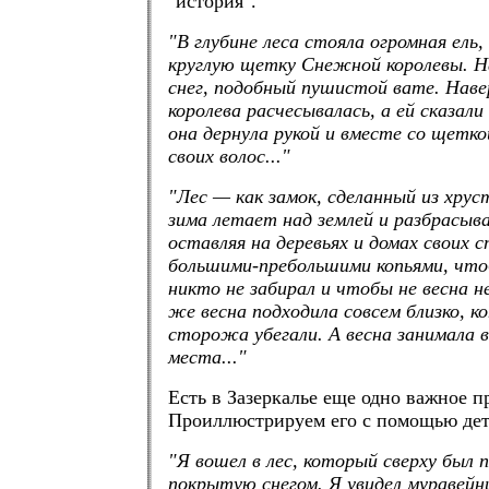
"история".
"В глубине леса стояла огромная ель
круглую щетку Снежной королевы. Н
снег, подобный пушистой вате. Нав
королева расчесывалась, а ей сказал
она дернула рукой и вместе со щетк
своих волос..."
"Лес — как замок, сделанный из хрус
зима летает над землей и разбрасыва
оставляя на деревьях и домах своих 
большими-пребольшими копьями, что
никто не забирал и чтобы не весна н
же весна подходила совсем близко, к
сторожа убегали. А весна занимала в
места..."
Есть в Зазеркалье еще одно важное п
Проиллюстрируем его с помощью дет
"Я вошел в лес, который сверху был 
покрытую снегом. Я увидел муравей