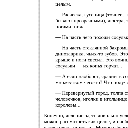
целым.
— Расческа, гусеница (точнее, 
бывают прозрачными), люстра, 
ногами, пила...
— На часть чего похожи сосуль
— На часть стеклянной бахромы
динозаврика, чьих-то зубов. Это
крыше и ноги свесил. Это воин
сосульки — их копья торчат...
— А если наоборот, сравнить со
множеством чего-то? Что получ
— Перевернутый город, толпа 
человечков, иголки в игольниц
королевы...
Конечно, деление здесь довольно усл
можно рассмотреть как целое, и наоб
взгляд очень помогает. Можно сформ