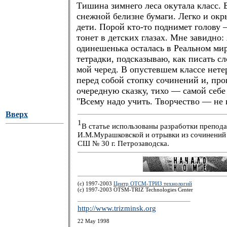
Тишина зимнего леса окутала класс. 
снежной белизне бумаги. Легко и ок
дети. Порой кто-то поднимет голову 
тонет в детских глазах. Мне завидно: 
одинешенька осталась в Реальном м
тетрадки, подсказываю, как писать сл
мой черед. В опустевшем классе нет
перед собой стопку сочинений и, про
очередную сказку, тихо — самой себ
"Всему надо учить. Творчество — не 
Вверх
1
В статье использованы разработки препод
И.М.Мурашковской и отрывки из сочинений 
СШ № 30 г. Петрозаводска.
(c) 1997-2003
Центр ОТСМ-ТРИЗ технологий
(с) 1997-2003 OTSM-TRIZ Technologies Center
http://www.trizminsk.org
22 May 1998