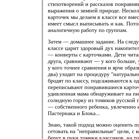
стихотворений и рассказов понрави
выражения о зимней природе. Неско
карточек мы делаем в классе все вмес
имеет смысл выписывать и как. Пот
аналогичную работу по группам.
Затем — домашнее задание. На след
классе царит здоровый дух накопител
— конверты с карточками. Дети чита
друга, сравнивают — у кого больше, 
у кого точнее сравнения и ярче образ
два) уходит на процедуру "натуральн
бродят по классу, подсаживаются к о
переписывают понравившиеся карто
удивленная мама обнаруживает на п
солидную горку из томиков русской п
— собственного ребенка, увлеченно
Пастернака и Блока...
Знаю, такой подход можно оценить п
сетовать на "неправильные" цели, с 
берут в руки томики классиков, на то