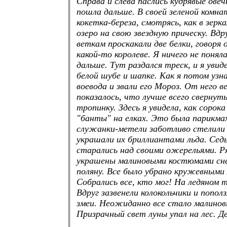
Справа и слева паслись кудрявые овеч
пошла дальше. В своей зеленой комна
кокетка-береза, смотрясь, как в зерка
озеро на свою звездную прическу. Вдр
веткам проскакали две белки, говоря 
какой-то королеве. Я ничего не понял
дальше. Тут раздался треск, и я увид
белой шубе и шапке. Как я потом узна
воевода и звали его Мороз. От него в
показалось, что лучше всего свернут
тропинку. Здесь я увидела, как сорока
"банты" на елках. Это была парикма
служанки-метели заботливо стелили
украшали их бриллиантами льда. Седы
старались над своими ожерельями. Р
украшены малиновыми костюмами сне
поляну. Все было убрано кружевными 
Собрались все, кто мог! На ледяном 
Вдруг зазвенели колокольчики и попол
змеи. Неожиданно все стало малино
Призрачный свет луны упал на лес. Де