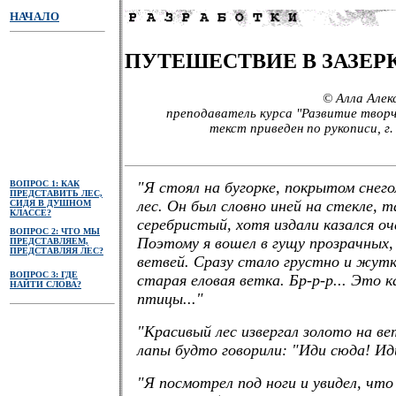
НАЧАЛО
ПУТЕШЕСТВИЕ В ЗАЗЕР
© Алла Алек
преподаватель курса "Развитие творч
текст приведен по рукописи, г.
ВОПРОС 1: КАК
"Я стоял на бугорке, покрытом снего
ПРЕДСТАВИТЬ ЛЕС,
лес. Он был словно иней на стекле, т
СИДЯ В ДУШНОМ
КЛАССЕ?
серебристый, хотя издали казался о
ВОПРОС 2: ЧТО МЫ
Поэтому я вошел в гущу прозрачных
ПРЕДСТАВЛЯЕМ,
ПРЕДСТАВЛЯЯ ЛЕС?
ветвей. Сразу стало грустно и жут
ВОПРОС 3: ГДЕ
старая еловая ветка. Бр-р-р... Это к
НАЙТИ СЛОВА?
птицы..."
"Красивый лес извергал золото на в
лапы будто говорили: "Иди сюда! Иди
"Я посмотрел под ноги и увидел, что