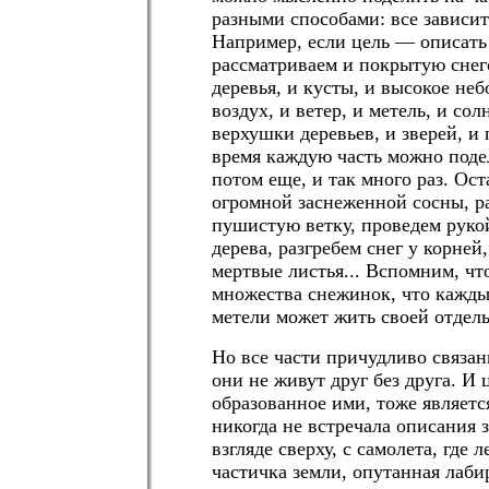
разными способами: все зависит
Например, если цель — описать 
рассматриваем и покрытую снег
деревья, и кусты, и высокое не
воздух, и ветер, и метель, и со
верхушки деревьев, и зверей, и 
время каждую часть можно поде
потом еще, и так много раз. Ос
огромной заснеженной сосны, р
пушистую ветку, проведем рукой
дерева, разгребем снег у корней
мертвые листья... Вспомним, что
множества снежинок, что кажд
метели может жить своей отдел
Но все части причудливо связа
они не живут друг без друга. И 
образованное ими, тоже является
никогда не встречала описания 
взгляде сверху, с самолета, где
частичка земли, опутанная лаби