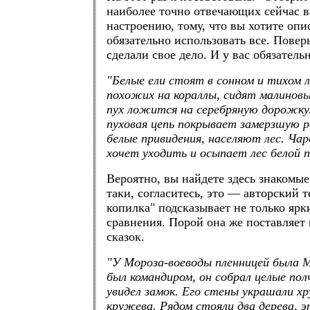
наиболее точно отвечающих сейчас 
настроению, тому, что вы хотите опис
обязательно использовать все. Повер
сделали свое дело. И у вас обязатель
"Белые ели стоят в сонном и тихом л
похожих на кораллы, сидят малиновы
пух ложится на серебряную дорожку
пуховая цепь покрывает замерзшую ре
белые привидения, населяют лес. Чар
хочет уходить и осыпает лес белой п
Вероятно, вы найдете здесь знакомые
таки, согласитесь, это — авторский т
копилка" подсказывает не только ярк
сравнения. Порой она же поставляет 
сказок.
"У Мороза-воеводы пленницей была 
был командиром, он собрал целые пол
увидел замок. Его стены украшали х
кружева. Рядом стояли два дерева, 