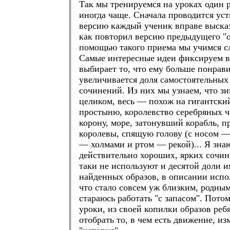
Так мы тренируемся на уроках один р
иногда чаще. Сначала проводится уст
версию каждый ученик вправе высказ
как повторил версию предыдущего "
помощью такого приема мы учимся сл
Самые интересные идеи фиксируем в
выбирает то, что ему больше понрав
увеличивается доля самостоятельных
сочинений. Из них мы узнаем, что з
целиком, весь — похож на гигантски
простыню, королевство серебряных ч
корону, море, затонувший корабль, 
королевы, спящую голову (с носом —
— холмами и ртом — рекой)... Я знаю
действительно хороших, ярких сочин
таки не используют и десятой доли 
найденных образов, в описании испол
что стало совсем уж близким, родным
стараюсь работать "с запасом". Пото
уроки, из своей копилки образов реб
отобрать то, в чем есть движение, из