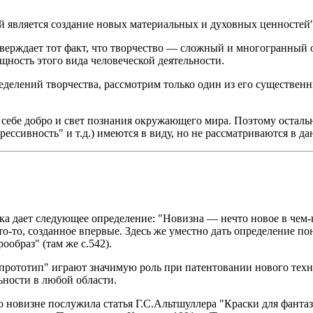
й является создание новых материальных и духовных ценностей".
ерждает тот факт, что творчество — сложный и многогранный о
ущность этого вида человеческой деятельности.
ределений творчества, рассмотрим только один из его существенн
 себе добро и свет познания окружающего мира. Поэтому осталь
рессивность" и т.д.) имеются в виду, но не рассматриваются в да
ка дает следующее определение: "Новизна — нечто новое в чем-ни
что-то, созданное впервые. Здесь же уместно дать определение п
образ" (там же с.542).
"прототип" играют значимую роль при патентовании нового тех
ьности в любой области.
о новизне послужила статья Г.С.Альтшуллера "Краски для фантаз