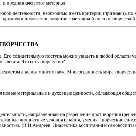
, и предназначен этот материал.
юбой деятельности, необходимо иметь критерии (признаки), по 
е кружочки поможет знакомство с методикой оценки творческой 
ТВОРЧЕСТВА
а. Его созидательную поступь можно увидеть в любой области ч
ысления: Что есть творчество?
предметом анализа многих наук. Многогранность мира творчества
я новые материальные и духовные ценности, обладающая обществ
деятельности, направленный на разрешение противоречия (решен
ктивные личностные условия (знания, умения, творческие спосо
ивностью. (В.И.Андреев. Диалектика воспитания и самовоспитан