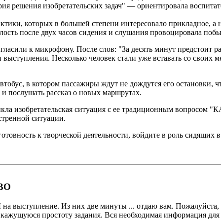
ия решения изобретательских задач" — ориентировала воспитате
тики, которых в большей степени интересовало прикладное, а н
алость после двух часов сидения и слушания провоцировала побы
ласили к микрофону. После слов: "За десять минут предстоит ра
выступления. Несколько человек стали уже вставать со своих ме
обус, в котором пассажиры ждут не дождутся его остановки, чт
 и послушать рассказ о новых маршрутах.
ла изобретательская ситуация с ее традиционным вопросом "К
стренной ситуации.
 готовность к творческой деятельности, войдите в роль сидящих в
ВО
а выступление. Из них две минуты ... отдаю вам. Пожалуй
 кажущуюся простоту задания. Вся необходимая информация для 