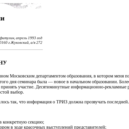
ли
итулин, апрель 1993 год
0160 г.Жуковский, а/я 272
НУ
нном Московским департаментом образования, в котором меня по
 того дня семинара была — новое в начальном образовании. Боле
 бы принять участие. Десятиминутные информационно-рекламные
остой выбор.
ось так, что информация о ТРИЗ должна прозвучать последней.
в конкретную секцию;
ором в ходе красочных выступлений представителей;