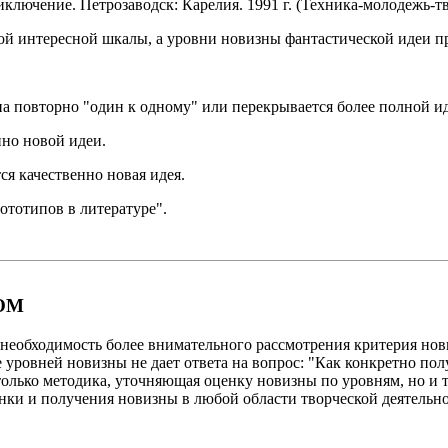
ключение. Петрозаводск: Карелия. 1991 г. (Техника-молодежь-т
ой интересной шкалы, а уровни новизны фантастической идеи п
на повторно "один к одному" или перекрывается более полной и
нно новой идеи.
ся качественно новая идея.
ототипов в литературе".
ОМ
необходимость более внимательного рассмотрения критерия нов
уровней новизны не дает ответа на вопрос: "Как конкретно пол
только методика, уточняющая оценку новизны по уровням, но и
нки и получения новизны в любой области творческой деятельно