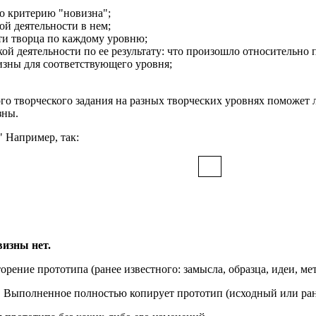
по критерию "новизна";
ой деятельности в нем;
ти творца по каждому уровню;
ой деятельности по ее результату: что произошло относительно 
изны для соответствующего уровня;
о творческого задания на разных творческих уровнях поможет 
зны.
" Например, так:
зны нет.
рение прототипа (ранее известного: замысла, образца, идеи, мето
Выполненное полностью копирует прототип (исходный или ранее 