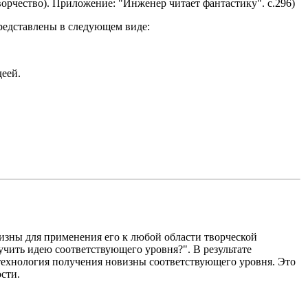
ворчество). Приложение: "Инженер читает фантастику". с.296)
редставлены в следующем виде:
деей.
изны для применения его к любой области творческой
учить идею соответствующего уровня?". В результате
 технология получения новизны соответствующего уровня. Это
сти.