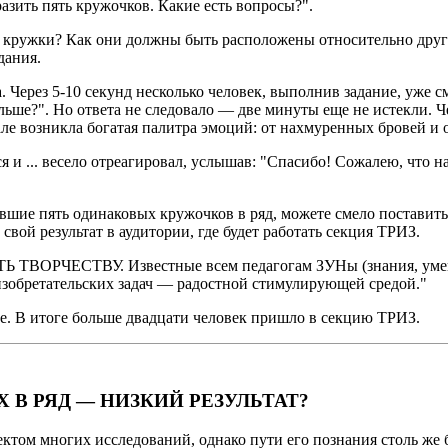
разить пять кружочков. Какие есть вопросы?".
 кружки? Как они должны быть расположены относительно друг 
дания.
. Через 5-10 секунд несколько человек, выполнив задание, уже 
льше?". Но ответа не следовало — две минуты еще не истекли. 
але возникла богатая палитра эмоций: от нахмуренных бровей и
я и ... весело отреагировал, услышав: "Спасибо! Сожалею, что 
шие пять одинаковых кружочков в ряд, можете смело поставить 
ь свой результат в аудитории, где будет работать секция ТРИЗ.
ТЬ ТВОРЧЕСТВУ. Известные всем педагогам ЗУНы (знания, умени
 изобретательских задач — радостной стимулирующей средой."
ие. В итоге больше двадцати человек пришло в секцию ТРИЗ.
В РЯД — НИЗКИЙ РЕЗУЛЬТАТ?
ектом многих исследований, однако пути его познания столь же б