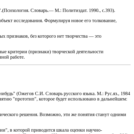
(Психология. Словарь.— М.: Политиздат. 1990., с.393).
бъект исследования. Формулируя новое его толкование,
ых признаков, без которого нет творчества — это
ные критерии (признаки) творческой деятельности
нной работе.
будь" (Ожегов С.И. Словарь русского языка. М.: Рус.яз., 1984
онятию "прототип", которое будет использовано в дальнейшем:
нического решения. Возможно, эти же понятия станут одними
ии", в которой приводится шкала оценки научно-