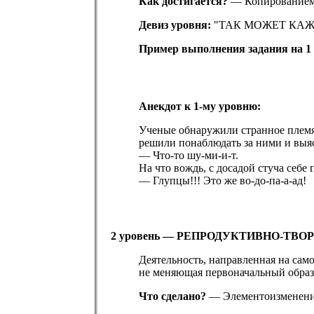
Как достигается?
— Копированием 
Девиз уровня:
"ТАК МОЖЕТ КАЖ
Пример выполнения задания на 1 
Анекдот к 1-му уровню:
Ученые обнаружили странное племя
решили понаблюдать за ними и выяс
— Что-то шу-ми-и-т.
На что вождь, с досадой стуча себе 
— Глупцы!!! Это же во-до-па-а-ад!
2 уровень — РЕПРОДУКТИВНО-ТВОРЧ
Деятельность, направленная на само
не меняющая первоначальный образ
Что сделано?
— Элементоизменение 