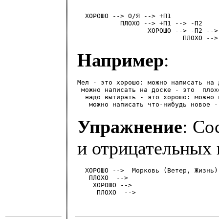
  ХОРОШО --> О/Я --> +П1

           ПЛОХО --> +П1 --> -П2

                  ХОРОШО --> -П2 --> 
Например
:
Мел - это хорошо: можно написать на д
 можно написать на доске - это  плох
  надо вытирать - это хорошо: можно 
Упражнение
: Со
и отрицательных 
  ХОРОШО -->  Морковь (Ветер, Жизнь)

   ПЛОХО  -->

    ХОРОШО -->
