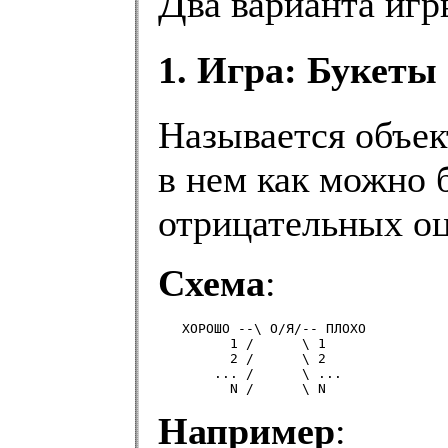
Д
ва варианта иг
1. Игра: Букет
Называется объек
в нем как можно
отрицательных оц
Схема
:
   ХОРОШО --\ О/Я/-- ПЛОХО

         1 /      \ 1

         2 /      \ 2

       ... /      \ ...

Например
: