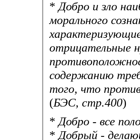
*
Добро и зло на
морального созна
характеризующи
отрицательные н
противоположнос
содержанию треб
того, что проти
(
БЭС, стр.400
)
*
Добро - все пол
*
Добрый - делаю