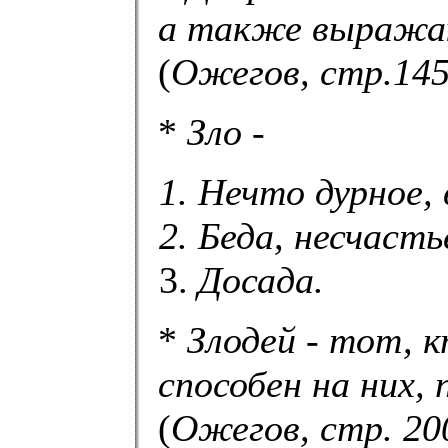
а также выража
(
Ожегов, стр.14
*
Зло -
Нечто дурное, 
Беда, несчаст
Досада.
*
Злодей - тот, 
способен на них, 
(
Ожегов, стр. 20