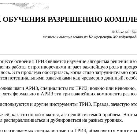
Я ОБУЧЕНИЯ РАЗРЕШЕНИЮ КОМПЛ
© Николай Ни
тезисы к выступлению на Конференции Международно
цессе освоения ТРИЗ является изучение алгоритма решения изоб
ология работы с противоречиями играет важнейшую роль в проц
ось. Эта проблема обострилась, когда стало затруднительно о
ся потенциальными заказчиками как чрезмерно длинный, особен
олняя шаги АРИЗ, специалисты по ТРИЗ, вольно или невольно, н
), хотя формально в АРИЗ эти три важнейших компонента разне
о используются и другие инструменты ТРИЗ. Правда, зачастую эт
адачей, как это порой кажется, а с целой системой проблем. Этот
л распараллеливаться и дублироваться на разных уровнях.
но осознаваемых специалистами по ТРИЗ, объясняются многие з