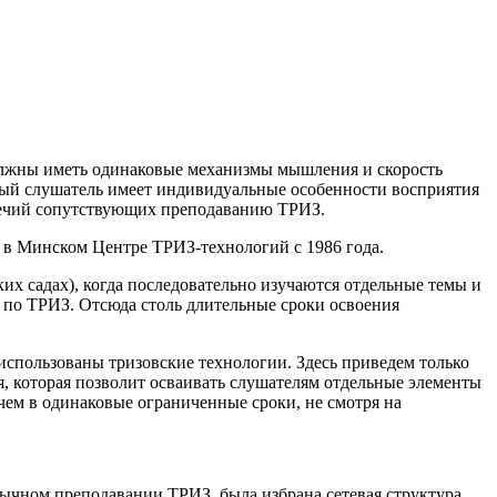
должны иметь одинаковые механизмы мышления и скорость
дый слушатель имеет индивидуальные особенности восприятия
оречий сопутствующих преподаванию ТРИЗ.
 в Минском Центре ТРИЗ-технологий с 1986 года.
ких садах), когда последовательно изучаются отдельные темы и
 по ТРИЗ. Отсюда столь длительные сроки освоения
использованы тризовские технологии. Здесь приведем только
я, которая позволит осваивать слушателям отдельные элементы
чем в одинаковые ограниченные сроки, не смотря на
бычном преподавании ТРИЗ, была избрана сетевая структура