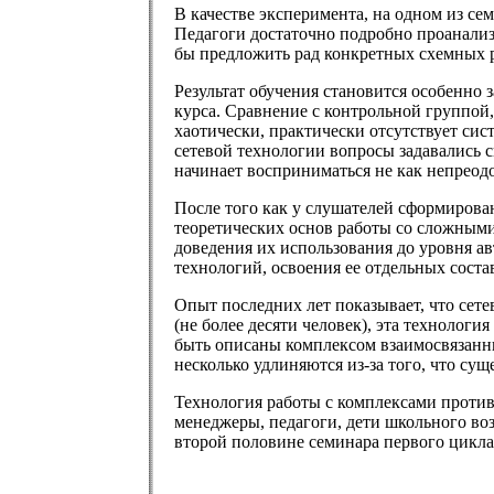
В качестве эксперимента, на одном из с
Педагоги достаточно подробно проанализ
бы предложить рад конкретных схемных 
Результат обучения становится особенно 
курса. Сравнение с контрольной группой,
хаотически, практически отсутствует си
сетевой технологии вопросы задавались 
начинает восприниматься не как непреод
После того как у слушателей сформиров
теоретических основ работы со сложным
доведения их использования до уровня а
технологий, освоения ее отдельных сост
Опыт последних лет показывает, что сете
(не более десяти человек), эта технолог
быть описаны комплексом взаимосвязанны
несколько удлиняются из-за того, что су
Технология работы с комплексами проти
менеджеры, педагоги, дети школьного воз
второй половине семинара первого цикла