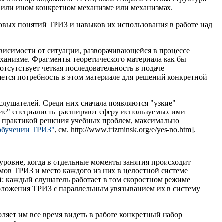
м или ином конкретном механизме или механизмах.
зовых понятий ТРИЗ и навыков их использования в работе над
ависимости от ситуации, разворачивающейся в процессе
еханизме. Фрагменты теоретического материала как бы
отсутствует четкая последовательность в подаче
яется потребность в этом материале для решений конкретной
слушателей. Среди них сначала появляются "узкие"
кие" специалисты расширяют сферу используемых ими
 с практикой решения учебных проблем, максимально
 обучении ТРИЗ"
, см. http://www.trizminsk.org/e/yes-no.htm].
ровне, когда в отдельные моменты занятия происходит
мов ТРИЗ и место каждого из них в целостной системе
й: каждый слушатель работает в том скоростном режиме
положения ТРИЗ с параллельным увязыванием их в систему
оляет им все время видеть в работе конкретный набор