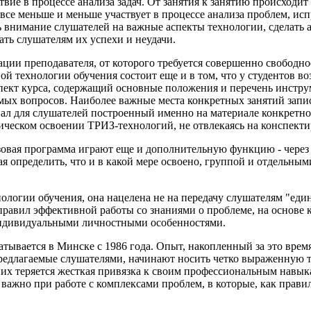
вие в процессе анализа задач. От занятия к занятию происходит
все меньше и меньше участвует в процессе анализа проблем, ис
ь внимание слушателей на важные аспекты технологии, сделать а
ать слушателям их успехи и неудачи.
ии преподавателя, от которого требуется совершенно свободно
вой технологии обучения состоит еще и в том, что у студентов 
пект курса, содержащий основные положения и перечень инстру
мых вопросов. Наиболее важные места конкретных занятий запи
ал для слушателей построенный именно на материале конкретно
ическом освоении ТРИЗ-технологий, не отвлекаясь на конспекти
зовая программа играют еще и дополнительную функцию - через 
я определить, что и в какой мере освоено, группой и отдельным
ологии обучения, она нацелена не на передачу слушателям "ед
 правил эффективной работы со знаниями о проблеме, на основе
индивидуальными личностными особенностями.
тывается в Минске с 1986 года. Опыт, накопленный за это время,
редлагаемые слушателями, начинают носить четко выраженную т
них теряется жесткая привязка к своим профессиональным навыка
 важно при работе с комплексами проблем, в которые, как прав