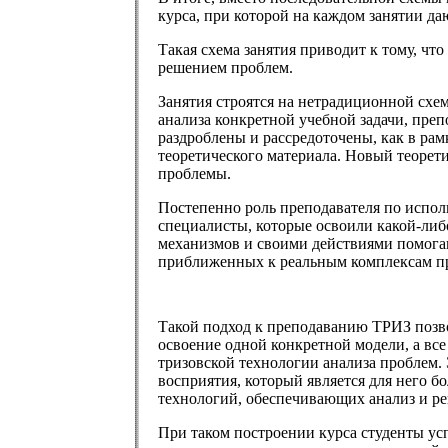
курса, при которой на каждом занятии д
Такая схема занятия приводит к тому, чт
решением проблем.
Занятия строятся на нетрадиционной схем
анализа конкретной учебной задачи, пре
раздроблены и рассредоточены, как в рам
теоретического материала. Новый теорети
проблемы.
Постепенно роль преподавателя по испол
специалисты, которые освоили какой-ли
механизмов и своими действиями помогаю
приближенных к реальным комплексам п
Такой подход к преподаванию ТРИЗ позво
освоение одной конкретной модели, а вс
тризовской технологии анализа проблем.
восприятия, который является для него 
технологий, обеспечивающих анализ и р
При таком построении курса студенты успе