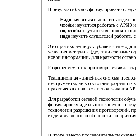
В результате было сформулировано следу
Надо
научиться выполнять отдельн
чтобы
научиться работать с АРИЗ 
но, чтобы
научиться выполнять отд
надо
научить слушателей работать 
Это противоречие усугубляется еще одни
усвоения материала (другими словами: 
новой информации. Для краткости остан
Разрешением этих противоречия явилась 
Традиционная - линейная система препода
инструменты, не в состоянии разрешить 
практических навыков использования АР
Для разработки сетевой технологии обуч
формулировку идеального конечного резу
технологии разрешения противоречий, пр
индивидуальные особенности восприяти
В итоге, вместо последовательной схемы