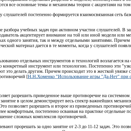
аются все основные темы и механизмы теории с акцентами на то
о у слушателей постепенно формируется взаимосвязанная сеть ба
е разбора учебных задач при активном участии слушателей. В з
подаватель акцентирует внимание на той или иной модели или м
ках одного занятия, так и между отдельными занятиями. Причем 
ческий материал дается в те моменты, когда у слушателей появл
ьзованию отдельных инструментов и технологий возлагается на 
бо конкретный инструмент или технологию. Постепенно эти "уз
т это делать другим. Причем происходит это в жесткой увязке
ротиворечий [
Н.Н.Хоменко "Использование игры "Да-Нет" при
ляет разрешить приведенное выше противоречие на системном у
е занятие в целом демонстрирует весь спектр важнейших механиз
 Это позволяет разрешить и второе из приведенных противоречи
более комфортным, постепенно осваивая на практике отдельные 
ешение сложных комплексов противоречий.
вают прорешать за одно занятие от 2-3 до 11-12 задач. Это позв