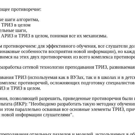
ющее противоречие:
ые шаги алгоритма,
и ТРИЗ в целом
ельные шаги,
с АРИЗ и ТРИЗ в целом, понимая все их механизмы.
м противоречием: для эффективного обучения, все слушатели 
одинаковые особенности восприятия новой информации), но каж
овимся на этих двух противоречиях из всего комплекса против
разработка сетевой технологии преподавания ТРИЗ, развиваемая
вания ТРИЗ (используемая как в ВУЗах, так и в школах и в детс
комплекс противоречий, осложняющих подготовку специалистов
ИЗ и ТРИЗ в целом.
ения, позволяющей разрешить, приведенные противоречия были 
льтата (ИКР): "Необходимо разработать такую методику обучени
и этом параллельно осваивая все основные элементы ТРИЗ, при
я новой информации слушателями".
 преподавания отдельных разделов и моделей, используемых в о