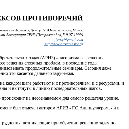
ЕКСОВ ПРОТИВОРЕЧИЙ
колаевич Хоменко, Центр ТРИЗ-технологий, Минск
й Ассоциации ТРИЗ (Петрозаводск, 5-9.07.1999)
jlproj@gmail.com
http://www.trizminsk.org
ретательских задач (АРИЗ) - алгоритма разрешения
ессе решения сложных проблем, в последние годы
рганизовывать продолжительные семинары. Сегодня даже
но это касается дальнего зарубежья.
а каждом шаге работают и с противоречием, и с ресурсами, и
сены и вытянуты в линию последовательных шагов.
о происходит на несознаваемом для самого решателя уровне.
 момент был отмечен автором АРИЗ - Г.С.Альтшуллером, - и в
атруднения, возникающие при обучении решению задач по