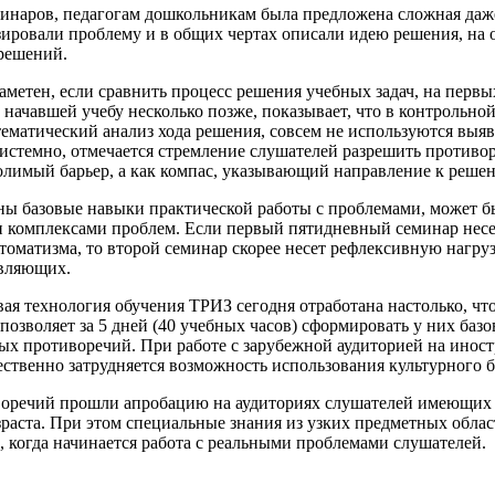
еминаров, педагогам дошкольникам была предложена сложная даже
ировали проблему и в общих чертах описали идею решения, на 
решений.
заметен, если сравнить процесс решения учебных задач, на первы
 начавшей учебу несколько позже, показывает, что в контрольно
стематический анализ хода решения, совсем не используются вы
системно, отмечается стремление слушателей разрешить противо
олимый барьер, а как компас, указывающий направление к решен
аны базовые навыки практической работы с проблемами, может 
и комплексами проблем. Если первый пятидневный семинар несе
втоматизма, то второй семинар скорее несет рефлексивную нагр
авляющих.
вая технология обучения ТРИЗ сегодня отработана настолько, ч
ия позволяет за 5 дней (40 учебных часов) сформировать у них б
х противоречий. При работе с зарубежной аудиторией на иностр
щественно затрудняется возможность использования культурного 
воречий прошли апробацию на аудиториях слушателей имеющих 
раста. При этом специальные знания из узких предметных област
, когда начинается работа с реальными проблемами слушателей.