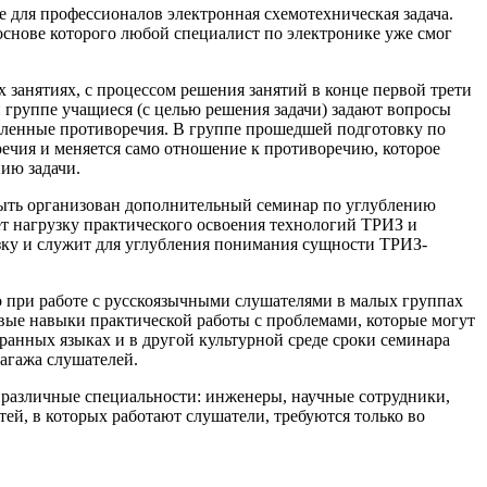
 для профессионалов электронная схемотехническая задача.
основе которого любой специалист по электронике уже смог
х занятиях, с процессом решения занятий в конце первой трети
й группе учащиеся (с целью решения задачи) задают вопросы
явленные противоречия. В группе прошедшей подготовку по
речия и меняется само отношение к противоречию, которое
ию задачи.
быть организован дополнительный семинар по углублению
т нагрузку практического освоения технологий ТРИЗ и
узку и служит для углубления понимания сущности ТРИЗ-
то при работе с русскоязычными слушателями в малых группах
азовые навыки практической работы с проблемами, которые могут
анных языках и в другой культурной среде сроки семинара
багажа слушателей.
различные специальности: инженеры, научные сотрудники,
ей, в которых работают слушатели, требуются только во