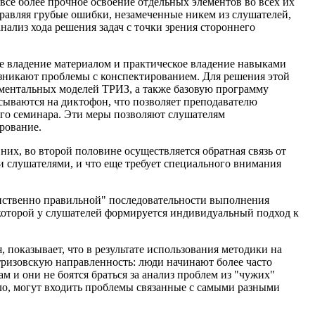
 все более прочное освоение отдельных элементов во всех их
правляя грубые ошибки, незамеченные никем из слушателей,
нализ хода решения задач с точки зрения стороннего
е владение материалом и практическое владение навыками
возникают проблемы с конспектированием. Для решения этой
ментальных моделей ТРИЗ, а также базовую программу
сываются на диктофон, что позволяет преподавателю
го семинара. Эти меры позволяют слушателям
рование.
них, во второй половине осуществляется обратная связь от
и слушателями, и что еще требует специального внимания
инственно правильной" последовательности выполнения
 которой у слушателей формируется индивидуальный подход к
 показывает, что в результате использования методики на
ризовскую направленность: люди начинают более часто
м и они не боятся браться за анализ проблем из "чужих"
ило, могут входить проблемы связанные с самыми разными