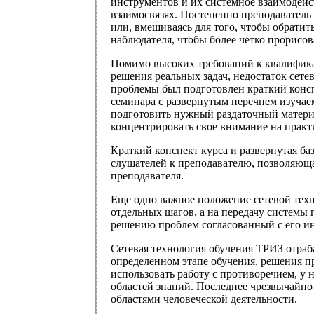
инструментов и их системное взаимодейст
взаимосвязях. Постепенно преподаватель 
или, вмешиваясь для того, чтобы обратит
наблюдателя, чтобы более четко прорисов
Помимо высоких требований к квалификац
решения реальных задач, недостаток сете
проблемы был подготовлен краткий конс
семинара с развернутым перечнем изучае
подготовить нужный раздаточный матери
концентрировать свое внимание на практ
Краткий конспект курса и развернутая ба
слушателей к преподавателю, позволяюща
преподавателя.
Еще одно важное положение сетевой техн
отдельных шагов, а на передачу системы
решению проблем согласованный с его 
Сетевая технология обучения ТРИЗ отраба
определенном этапе обучения, решения п
использовать работу с противоречием, у 
областей знаний. Последнее чрезвычайно
областями человеческой деятельности.