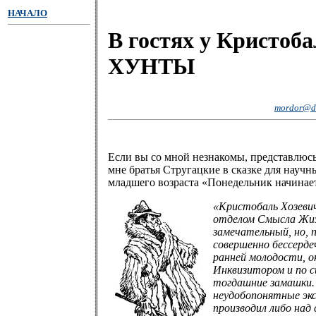
НАЧАЛО
В гостях у Кристоба
ХУНТЫ
mordor@di
Если вы со мной незнакомы, представлюсь
мне братья Стругацкие в сказке для науч
младшего возраста «Понедельник начинает
«Кристобаль Хозеви
отделом Смысла Жиз
замечательный, но, 
совершенно бессерде
ранней молодости, о
Инквизитором и по с
тогдашние замашки.
неудобопонятные эк
производил либо над 