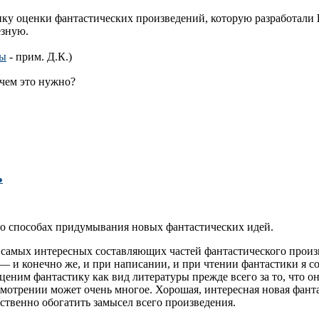
ику оценки фантастических произведений, которую разработали
езную.
лы
- прим. Д.К.)
чем это нужно?
Ь
 о способах придумывания новых фантастических идей.
из самых интересных составляющих частей фантастического прои
к, — и конечно же, и при написании, и при чтении фантастики я 
ценим фантастику как вид литературы прежде всего за то, что он
мотрении может очень многое. Хорошая, интересная новая фанта
ственно обогатить замысел всего произведения.