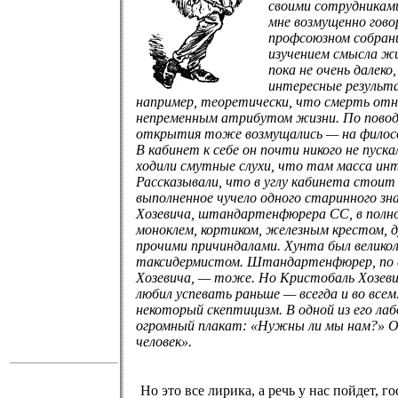
своими сотрудниками
мне возмущенно гово
профсоюзном собрани
изучением смысла жи
пока не очень далеко
интересные результа
например, теоретически, что смерть отн
непременным атрибутом жизни. По поводу
открытия тоже возмущались — на филосо
В кабинет к себе он почти никого не пуск
ходили смутные слухи, что там масса ин
Рассказывали, что в углу кабинета стоит
выполненное чучело одного старинного зн
Хозевича, штандартенфюрера СС, в полно
моноклем, кортиком, железным крестом, 
прочими причиндалами. Хунта был велико
таксидермистом. Штандартенфюрер, по 
Хозевича, — тоже. Но Кристобаль Хозеви
любил успевать раньше — всегда и во всем
некоторый скептицизм. В одной из его ла
огромный плакат: «Нужны ли мы нам?» О
человек».
Но это все лирика, а речь у нас пойдет, 