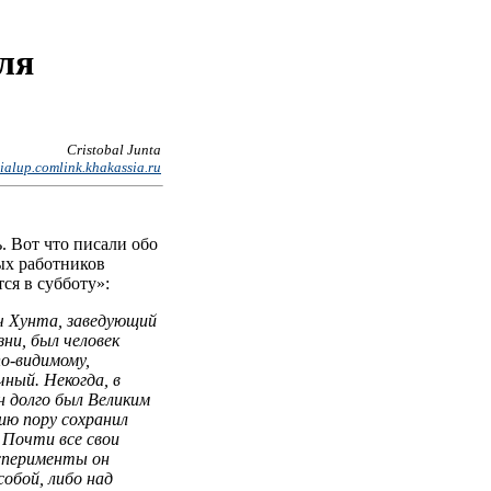
ля
Cristobal Junta
alup.comlink.khakassia.ru
. Вот что писали обо
ных работников
ся в субботу»:
ч Хунта, заведующий
ни, был человек
по-видимому,
чный. Некогда, в
н долго был Великим
ию пору сохранил
 Почти все свои
сперименты он
собой, либо над