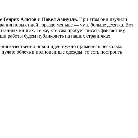
же
Генрих Альтов
и
Павел Амнуэль
. При этом они изучили
ывания новых идей гораздо меньше — чуть больше десятка. Вот
итанных книгах. Те же, кто сам пробует писать фантастику,
аши работы будем публиковать на наших страничках.
ения качественно новой идеи нужно применить несколько
ю нужно облечь в полноценные одежды, то есть построить