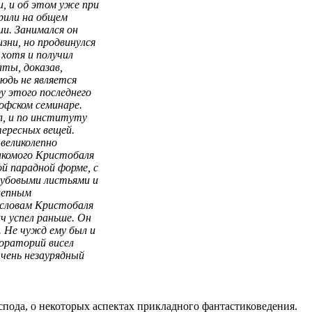
, и об этом уже при
рили на общем
и. Занимался он
зни, но продвинулся
, хотя и получил
ты, доказав,
юдь не является
 этого последнего
фском семинаре.
ал, и по институту
тересных вещей.
 великолепно
акомого Кристобаля
й парадной форме, с
дубовыми листьями и
лепным
словам Кристобаля
ч успел раньше. Он
. Не чужд ему был и
бораторий висел
чень незаурядный
господа, о некоторых аспектах прикладного фантастиковедения.