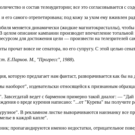
количество и состав телеаудитории; все это согласовывается с со
а и его самого отрепетирована; под кожу за ухом ему вживлен р
обиля меняется динамически (жидкие магнитокристаллы), чтобы 
В целом описание кампании производит впечатление тотальной 
ся ресурсом для достижения цели — произвести на телезрителей с
ты прочат вовсе не сенатора, но его супругу. С этой целью сена
т. Е.Парнов. М., "Прогресс", 1988
).
я, которую предлагает нам фантаст, разворачивается как бы на 
амы наоборот", издевательски относящейся к признанным образц
". Завсегдатай ведет с барменом примерно такой диалог: — "Да
ждения о вреде курения написано: "...от "Курева" вы получите р
курузное". В рекламном листке выворачиваются наизнанку все п
мелье в каждой капле".
чник; пропагандируются именно недостатки, отрицательное пове