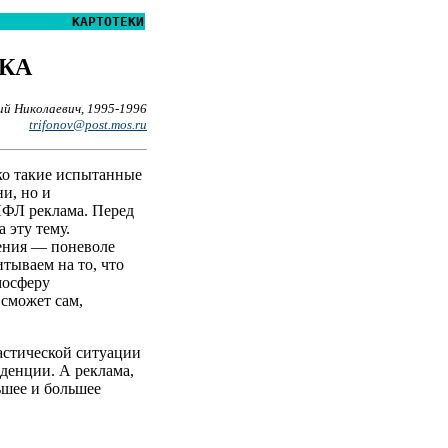
КАРТОТЕКИ
КА
й Николаевич, 1995-1996
trifonov@post.mos.ru
ко такие испытанные
и, но и
НФЛ реклама. Перед
 эту тему.
ения — поневоле
итываем на то, что
мосферу
 сможет сам,
астической ситуации
денции. А реклама,
льшее и большее