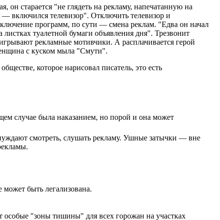
я, он старается "не глядеть на рекламу, напечатанную на
ла — включился телевизор". Отключить телевизор и
лючение программ, по сути — смена реклам. "Едва он начал
а листках туалетной бумаги объявления дня". Трезвонит
аигрывают рекламные мотивчики. А расплачивается герой
енщина с куском мыла "Смути".
 обществе, которое нарисовал писатель, это есть
щем случае была наказанием, но порой и она может
нуждают смотреть, слушать рекламу. Ушные затычки — вне
рекламы.
 может быть легализована.
т особые "зоны тишины" для всех горожан на участках