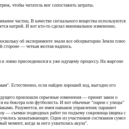
 трюк, чтобы читатель мог сопоставить затраты.
ивание частиц. В качестве сигнального вещества используются
тся натрий. И вот кто-то сделал минимальное изменение,
 поскольку об эксперименте знали все обсерватории Земли плюс
й стороне — четкая желтая надпись.
) и ловко присоединился к уже идущему процессу. На жаргоне
ам". Естественно, если найден хороший ход, выгодно его
о будущего произошли серьезные изменения — принят закон о
ься на боксера или футболиста. И вот обычные "парни с улицы"
баками. Разумеется, не имея навыков управления; парашют
-шоу — съемки подводных работ по подъему сокровища (ящика с
училось захватывающее. Один из участников состязания сумел
ый момент, когда за него ухватилась акула".