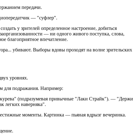
держанием передачи.
адиопередатчик — "суфлер".
создать у зрителей определенное настроение, добиться
заорганизованности — ни одного живого поступка, слова,
амое благоприятное впечатление.
тора... убивают. Выборы вдовы проходят на волне зрительских
двух уровнях.
ам для подражания. Например:
й курева" (подразумевая привычные "Лаки Страйк"). — "Держи
ак легких наверняка".
рестижные моменты. Картинка — пьяная вдрызг вечеринка.
дение.