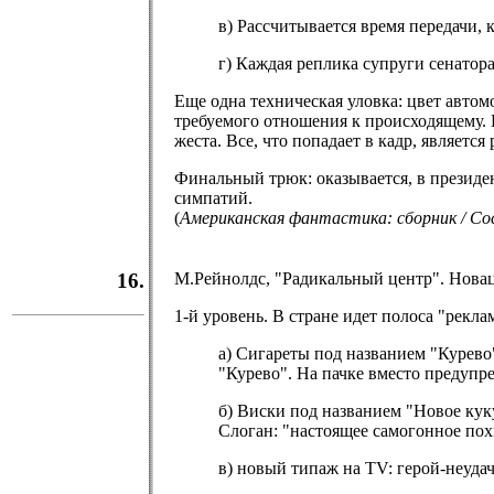
в) Рассчитывается время передачи, 
г) Каждая реплика супруги сенатор
Еще одна техническая уловка: цвет автом
требуемого отношения к происходящему. 
жеста. Все, что попадает в кадр, являет
Финальный трюк: оказывается, в президен
симпатий.
(
Американская фантастика: сборник / Сос
16.
М.Рейнолдс, "Радикальный центр". Новаци
1-й уровень. В стране идет полоса "рекл
а) Сигареты под названием "Курево
"Курево". На пачке вместо предупре
б) Виски под названием "Новое ку
Слоган: "настоящее самогонное пох
в) новый типаж на TV: герой-неуда