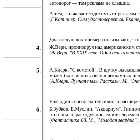
автодорог — там реклама не слышна.
А тем, кто желает отдохнуть от рекламы 
(
Г.Каттнер. Сим удостоверяется. Екате
Два следующих примера показывают, что
4.
Ж.Верн, иронизируя над американским ст
(
Ж.Верн. "В XXIX веке. Один день амери
5.
А.Кларк, "С кометой". В шутку высказыва
может быть использован в рекламных цел
(
А.Кларк. Лунная пыль. Рассказы. М., "Зна
Еще один способ экстенсивного расширен
6.
Б.Зубков, Е.Муслин, "Аквариум". Гипнот
что попало, расходуя последние сбережен
(
Фантастика-68. М., "Молодая гвардия", 