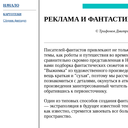
НАЧАЛО
КАРТОТЕКИ
РЕКЛАМА И ФАНТАСТИ
Сборник фантзадач
© Трифонов Дмитри
Писателей-фантастов привлекают не толь
темы, как роботы и путешествия во времен
сравнительно скромно представленная в 
вами подборка фантастических сюжетов на
"Выжимка" из художественного произвед
вещь краткая и "сухая", поэтому мы рассч
познакомиться с деталями, окунуться в ат
произведения заинтересованный читатель
обратившись к первоисточнику.
Один из типовых способов создания фант
— экстраполяция в будущее известной тен
как известно, стремится завоевать все бо
пространство.