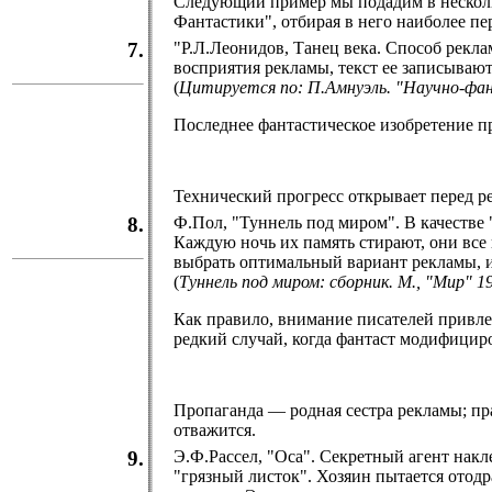
Следующий пример мы подадим в нескольк
Фантастики", отбирая в него наиболее п
7.
"Р.Л.Леонидов, Танец века. Способ рекл
восприятия рекламы, текст ее записывают
(
Цитируется по: П.Амнуэль. "Научно-фа
Последнее фантастическое изобретение при
Технический прогресс открывает перед р
8.
Ф.Пол, "Туннель под миром". В качеств
Каждую ночь их память стирают, они все
выбрать оптимальный вариант рекламы, и т
(
Туннель под миром: сборник. М., "Мир" 1
Как правило, внимание писателей привле
редкий случай, когда фантаст модифицир
Пропаганда — родная сестра рекламы; пра
отважится.
9.
Э.Ф.Рассел, "Оса". Секретный агент накл
"грязный листок". Хозяин пытается отодр