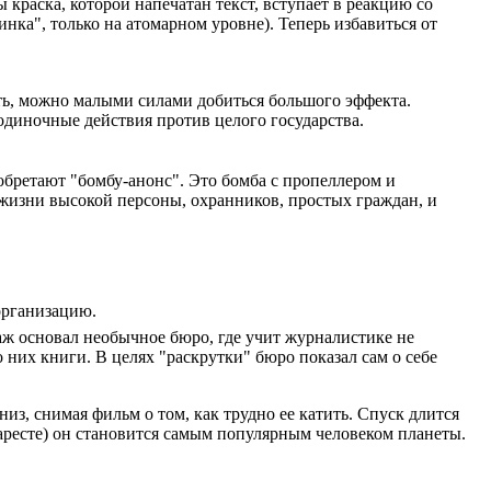
 краска, которой напечатан текст, вступает в реакцию со
инка", только на атомарном уровне). Теперь избавиться от
ость, можно малыми силами добиться большого эффекта.
 одиночные действия против целого государства.
обретают "бомбу-анонс". Это бомба с пропеллером и
 жизни высокой персоны, охранников, простых граждан, и
организацию.
аж основал необычное бюро, где учит журналистике не
 них книги. В целях "раскрутки" бюро показал сам о себе
з, снимая фильм о том, как трудно ее катить. Спуск длится
 аресте) он становится самым популярным человеком планеты.