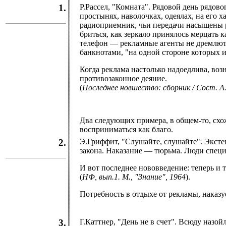
1.
Р.Рассел, "Комната". Рядовой день рядово
простынях, наволочках, одеялах, на его 
радиоприемник, чьи передачи насыщены р
бриться, как зеркало принялось мерцать 
телефон — рекламные агенты не дремлют,
банкнотами, "на одной стороне которых 
Когда реклама настолько надоедлива, возн
противозаконное деяние.
(
Последнее новшество: сборник / Сост. А
Два следующих примера, в общем-то, схо
восприниматься как благо.
2.
Э.Гриффит, "Слушайте, слушайте". Экст
закона. Наказание — тюрьма. Люди специа
И вот последнее нововведение: теперь и 
(
НФ, вып.1. М., "Знание", 1964
).
Потребность в отдыхе от рекламы, наказ
3.
Г.Каттнер, "День не в счет". Всюду наз