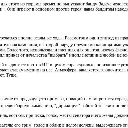
 для этого из тюрьмы временно выпускают банду. Задача человек
". Они играют в основном против героя, давая бандитам наводки
речаться вполне реальные ходы. Рассмотрим один эпизод из пр
збирательная кампания, в которой наряду с земными кандидатами 
и. Более того, использовали пленных для опытов, изучая физиол
 приказ от начальства "выбрать" инопланетянина любой ценой.
й выдвигает против ИП в целом справедливые, но излишне резк
лает ставку именно на нее. Атмосфера накаляется, заключительн
ет. Туше.
тличие от предыдущего примера, новаций нам встретится горазд
т предвыборную кампанию, "дирижируя" работой телевизионщико
биль, костюм, прическа, голос, жесты сенатора и его жены долж
еватель: его грим, голос и облик в целом должны выдерживать о