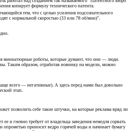
ль работал над созданием так называемого "Патентного Бюро
жения копирует формулу технического патента.
ичающийся тем, что с целью усиления подсознательного
дят с нормальной скоростью (33 или 78 об/мин)".
удио.
ся миниатюрные роботы, которые думают, что они — люди.
вы. Таким образом, отработав новинку на модели, можно
чаще всего — негативные). А здесь перед нами был довольно
еский этап.
ожет позволить себе такие штучки, на которые реклама вряд ли
 ее и гневно требует от владельца заведения немедля сорвать
 он опрометью приносит ведро горячей воды и начинает бумагу