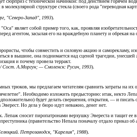
дет сюрприз с технической начинкой: под действием горячей воды
 в молекулярной структуре стекла (своего рода "переводная карт
г, "Северо-Запад", 1993
).
ь "Оса" являет собой пример того, как, проявляя изобретательн
перед агентом, засылая его на враждебную планету и обрекая на
ррористы, чтобы совместить и силовую акцию и саморекламу, из
аться в вышине, она поднимается над сценой трагедии, унесшей
изация и почему провела терракт.
/ Сост. А.Моргун; — Смоленск: Русич, 1993
).
ных трюков, мы предлагаем читателям сравнить затраты на их 
ысячелетие". Необходимо изложить предысторию: итак, некто Леп
едположительно) будет делать свершения, открытия, — и писать о
Эверест. Но дела у бюро идут неважно, денег нет.
. Лепаж сносит пиропатронами верхушку Эвереста и тащит ее вни
з преступника (правительство Непала поначалу отдало приказ об
Селюцкий. Петрозаводск, "Карелия", 1988
).