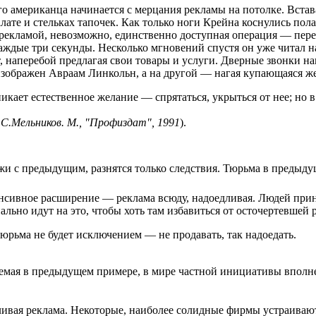
го американца начинается с мерцания рекламы на потолке. Встава
халате и стельках тапочек. Как только ноги Крейна коснулись по
екламой, невозможно, единственно доступная операция — перек
каждые три секунды. Несколько мгновений спустя он уже читал н
 наперебой предлагая свои товары и услуги. Дверные звонки н
изображен Авраам Линкольн, а на другой — нагая купающаяся ж
икает естественное желание — спрятаться, укрыться от нее; но в
.С.Мельников. М., "Профиздат", 1991
).
жи с предыдущим, разнятся только следствия. Тюрьма в предыду
енсивное расширение — реклама всюду, надоедливая. Людей при
льно идут на это, чтобы хоть там избавиться от осточертевшей 
тюрьма не будет исключением — не продавать, так надоедать.
уемая в предыдущем примере, в мире частной инициативы вполне
ойливая реклама. Некоторые, наиболее солидные фирмы устраиваю