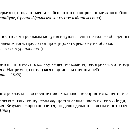
серьезно, продают места в абсолютно изолированные жилые бокс
ринбург, Средне-Уральское книжное издательство
).
 носителями рекламы могут выступать вещи не только обыденны
илем жизни, предлагал проецировать рекламу на облака.
канского журналиста"
).
ется гипотеза: поскольку вещество кометы, разогреваясь от возд
ях. Например, светящаяся надпись на ночном небе.
ние", 1965
).
ия рекламы — освоение новых каналов восприятия клиента и сп
ическое излучение, реклама, проницающая любые стены. Люди, п
ия. Безумие скоро кончается, но дело сделано — деньги потрачен
1968
).