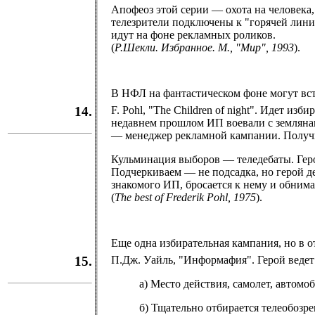
Апофеоз этой серии — охота на человека,
телезрители подключены к "горячей линии
идут на фоне рекламных роликов.
(
Р.Шекли. Избранное. М., "Мир", 1993
).
В НФЛ на фантастическом фоне могут вст
14.
F. Pohl, "The Children of night". Идет и
недавнем прошлом ИП воевали с землянам
— менеджер рекламной кампании. Получил
Кульминация выборов — теледебаты. Геро
Подчеркиваем — не подсадка, но герой де
знакомого ИП, бросается к нему и обнима
(
The best of Frederik Pohl, 1975
).
Еще одна избирательная кампания, но в о
15.
П.Дж. Уайль, "Информафия". Герой веде
а) Место действия, самолет, автомо
б) Тщательно отбирается телеобозр