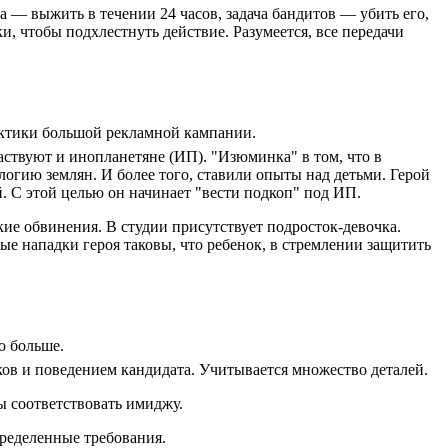
а — выжить в течении 24 часов, задача бандитов — убить его,
, чтобы подхлестнуть действие. Разумеется, все передачи
актики большой рекламной кампании.
участвуют и инопланетяне (ИП). "Изюминка" в том, что в
огию землян. И более того, ставили опыты над детьми. Герой
 С этой целью он начинает "вести подкоп" под ИП.
ие обвинения. В студии присутствует подросток-девочка.
ые нападки героя таковы, что ребенок, в стремлении защитить
о больше.
в и поведением кандидата. Учитывается множество деталей.
ны соответствовать имиджу.
пределенные требования.