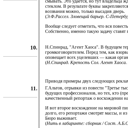
смывать. Это удается, но тут владельца ж
стеклом. В результате буквы закрепляются
воззвания можно, только высадив дверь.
(
Э.Ф.Рассел. Зловещий барьер. С-Петербур
Вообще следует отметить, что вся повест
Собственно, именно такую задачу ставят 
10.
Н.Спинрад, "Агент Хаоса". В будущем те
громкоговорителем. Перед тем, как взорв
оповещает всех уцелевших — какая орган
(
Н.Спинрад. Крепость Сол. Агент Хаоса. 
Приводя примеры двух следующих реклам
11.
Г.Альтов, отрывки из повести "Третье т
будущих профессионалов, но тех, кто (пр
качественный репортаж о восхождении на 
И вот второе восхождение на мировой пик
долго, его репортажи смотрят массы, и и
Бюро выживает.
(
Нить в лабиринте: сборник / Сост. А.Б.