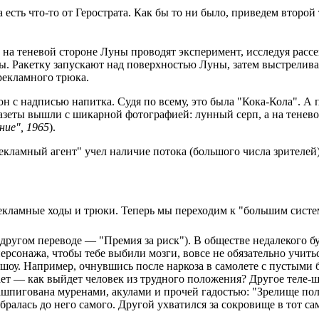
есть что-то от Герострата. Как бы то ни было, приведем второй
на теневой стороне Луны проводят эксперимент, исследуя рассе
. Ракетку запускают над поверхностью Луны, затем выстреливае
 рекламного трюка.
он с надписью напитка. Судя по всему, это была "Кока-Кола". А
азеты вышли с шикарной фотографией: лунный серп, а на тенево
ние", 1965
).
екламный агент" учел наличие потока (большого числа зрителей
екламные ходы и трюки. Теперь мы переходим к "большим систем
l, в другом переводе — "Премия за риск"). В обществе недалеког
персонажа, чтобы тебе выбили мозги, вовсе не обязательно учит
шоу. Например, очнувшись после наркоза в самолете с пустыми 
вает — как выйдет человек из трудного положения? Другое теле
шпигована муренами, акулами и прочей гадостью: "Зрелище пол
бралась до него самого. Другой ухватился за сокровище в тот сам