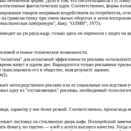
о необычной форме. Дело в том, что писатель-фантаст П.Амнуэ
ерспективные фантастические идеи. Соответственно, форма изло
амирования товаров непрямым воздействием на потребителя, отл
 на грампластинку при очень малых оборотах и затем воспроизво
нтастическая литература", Баку, "ОЛМИ", 1975
).
водит на ум рауш-кадр, только здесь он перенесен с видео на а
екламой и новые технические возможности.
е "полигона" для испытаний эффективности рекламы используют
 время живут в одном дне. Варьируются только рекламные призы
ранслировать его в обществе, зная результат заранее.
965
).
кает непосредственно реклама или ее социальные последствия (
овал одну из "составляющих" рекламы, необходимый технологич
вда, характер у нее более резкий. Соответственно, пропаганда м
еивает листовку на стеклянную дверь кафе. Полицейский замечает
ать бумагу, но тщетно — клей у агента высшего качества. Тогда