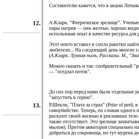
Составителю кажется, что в акции Лепажа 
12.
А.Кларк, "Феерическое зрелище". Ученые 
пары натрия — они желтые, хорошо видны
использовав опыт в качестве ресурса для
Этот некто вставил в сопло ракетки шабл
любители... На следующий день многие г
(
А.Кларк. Лунная пыль. Рассказы. М., "Зна
Можно сказать и так: сообразительный "р
— "оседлал поток".
До сих пор перед нами были отдельные р
"запустить в серию".
13.
Р.Шекли, "Плата за страх" (Prize of peri
самоубийстве. Теперь, по словам одного 
рискуют своей жизнью в рекламных теле-
также отсутствует. Это зрелище захваты
мылом). Притом акватория специально на
добраться до сокровища, но тут мурена до