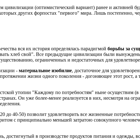
 цивилизации (оптимистический вариант) ранее и активней буде
оторых других форпостах "первого" мира. Лишь постепенно, чер
вечества вся их история определялась парадигмой
борьбы за су
ывать хлеб свой". Все предыдущие цивилизации были вынужден
 существованию, ограниченных и недостаточных для удовлетворе
изации -
материальное изобилие
, достаточное для удовлетворе
 протяжении жизни одного поколения - догоняющее этот рост, а
тской утопии "Каждому по потребностям" ныне осуществим (в о
странах. Он уже более-менее реализуется в них, несмотря на о
еделения.
-20 до 40-50) позволит удовлетворить все жизненные потребност
итом с принципиально меньшей затратою совокупного человече
ь, достигнутый в производстве продуктов питания и одежды, в