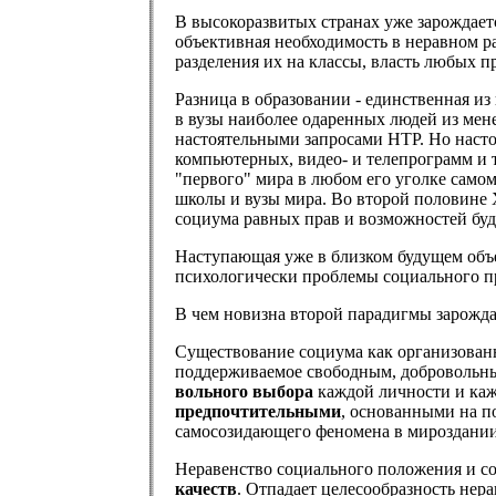
В высокоразвитых странах уже зарождаетс
объективная необходимость в неравном р
разделения их на классы, власть любых 
Разница в образовании - единственная из
в вузы наиболее одаренных людей из мене
настоятельными запросами НТР. Но насто
компьютерных, видео- и телепрограмм и 
"первого" мира в любом его уголке самом
школы и вузы мира. Во второй половине X
социума равных прав и возможностей буде
Наступающая уже в близком будущем объе
психологически проблемы социального пр
В чем новизна второй парадигмы зарож
Существование социума как организованн
поддерживаемое свободным, добровольны
вольного выбора
каждой личности и каж
предпочтительными
, основанными на п
самосозидающего феномена в мироздании
Неравенство социального положения и с
качеств
. Отпадает целесообразность нер