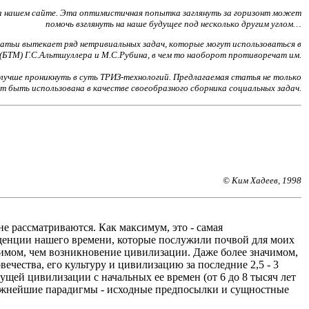
е на нашем сайте. Эта оптимистичная попытка заглянуть за горизонт может
помочь взглянуть на наше будущее под несколько другим углом…
атьи вытекает ряд нетривиальных задач, которые могут использоваться в
(БТМ) Г.С.Альтшуллера и М.С.Рубина, в чем то наоборот противоречат им.
лучше проникнуть в суть ТРИЗ-технологий. Предлагаемая статья не только
ет быть использована в качестве своеобразного сборника социальных задач.
© Ким Хадеев, 1998
не рассматриваются. Как максимум, это - самая
енденции нашего времени, которые послужили почвой для моих
ачимом, чем возникновение цивилизации. Даже более значимом,
овечества, его культуру и цивилизацию за последние 2,5 - 3
ущей цивилизации с начальных ее времен (от 6 до 8 тысяч лет
важнейшие парадигмы - исходные предпосылки и сущностные