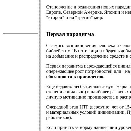
Становление и реализация новых парадигм
Европе, Северной Америке, Японии и нек
"второй" и на "третий" мир.
Первая парадигма
С самого возникновения человека и чело
библейским "В поте лица ты будешь доб
на добывание и распределение средств к
Первая парадигма нарождающейся цивил
опережающее рост потребностей или - на
обязанности в привилегию
.
Еще недавно несбыточный лозунг марксис
степени социально) в наиболее развитых 
личную мотивацию производства и распр
Очередной этап НТР (вероятно, лет от 15
и материальных условий цивилизации. Пр
работников).
Если принять за норму наивысший уровен