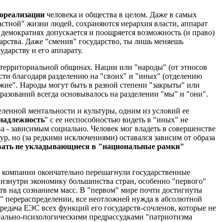
мореализации
человека и общества в целом. Даже в самых
астной" жизни людей, сохраняются иерархия власти, аппарат
 демократиях допускается и поощряется возможность (и право)
арства. Даже "сменив" государство, ты лишь меняешь
ударству и его аппарату.
территориальной общинах. Нации или "народы" (от этносов
ти благодаря разделению на "своих" и "иных" (отделению
"чужие". Народы могут быть в разной степени "закрыты" или
разований всегда основывалось на разделении "мы" и "они".
ленной ментальности и культуры, одним из условий ее
надлежность
" с ее неспособностью видеть в "иных" не
а - зависимым социально. Человек мог владеть в совершенстве
р, но (за редкими исключениями) оставался зависим от образа
ывать не укладывающиеся в "национальные рамки"
 компании окончательно перешагнули государственные
 изнутри экономику большинства стран, особенно "первого"
тв над сознанием масс. В "первом" мире почти достигнуты
м" перераспределении, все неотложней нужда в абсолютной
редача ЕЭС всех функций его государств-сочленов, которые не
иально-психологическими предрассудками "патриотизма