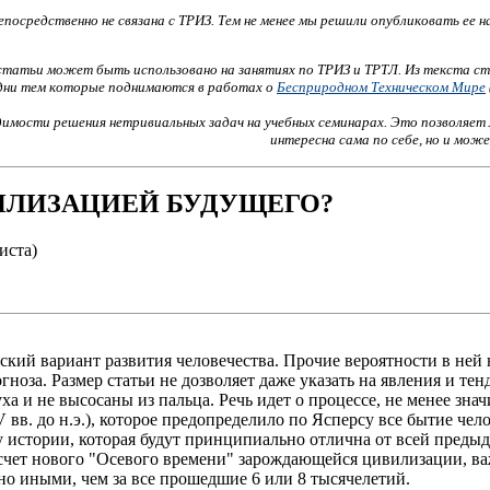
непосредственно не связана с ТРИЗ. Тем не менее мы решили опубликовать е
статьи может быть использовано на занятиях по ТРИЗ и ТРТЛ. Из текста ст
родни тем которые поднимаются в работах о
Бесприродном Техническом Мире
димости решения нетривиальных задач на учебных семинарах. Это позволяет 
интересна сама по себе, но и мож
ЛИЗАЦИЕЙ БУДУЩЕГО?
иста)
ский вариант развития человечества. Прочие вероятности в ней 
ноза. Размер статьи не дозволяет даже указать на явления и т
ха и не высосаны из пальца. Речь идет о процессе, не менее зн
V вв. до н.э.), которое предопределило по Ясперсу все бытие чел
 истории, которая будут принципиально отлична от всей предыд
отсчет нового "Осевого времени" зарождающейся цивилизации, 
но иными, чем за все прошедшие 6 или 8 тысячелетий.