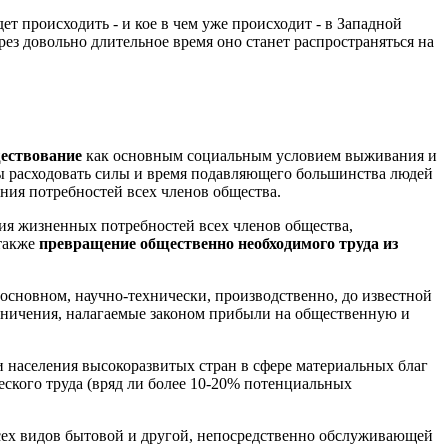
т происходить - и кое в чем уже происходит - в Западной
ез довольно длительное время оно станет распространяться на
ществование
как основным социальным условием выживания и
ы расходовать силы и время подавляющего большинства людей
ния потребностей всех членов общества.
ния жизненных потребностей всех членов общества,
 также
превращение общественно необходимого труда из
сновном, научно-технически, производственно, до известной
граничения, налагаемые законом прибыли на общественную и
и населения высокоразвитых стран в сфере материальных благ
ского труда (вряд ли более 10-20% потенциальных
сех видов бытовой и другой, непосредственно обслуживающей