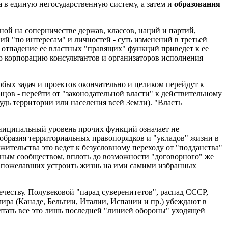
а в единую негосударственную систему, а затем и
образования
ой на соперничестве держав, классов, наций и партий,
й "по интересам" и личностей - суть изменений в третьей
 отпадение ее властных "правящих" функций приведет к ее
ю корпорацию консультантов и организаторов исполнения
бых задач и проектов окончательно и целиком перейдут к
нцов - перейти от "законодательной власти" к действительному
ь территории или населения всей Земли). "Власть
ниципальный уровень прочих функций означает не
ообразия территориальных правопорядков и "укладов" жизни в
ительства это ведет к безусловному переходу от "подданства"
ным сообществом, вплоть до возможности "договорного" же
 пожелавших устроить жизнь на ими самими избранных
честву. Полувековой "парад суверенитетов", распад СССР,
ира (Канаде, Бельгии, Италии, Испании и пр.) убеждают в
тать все это лишь последней "линией обороны" уходящей