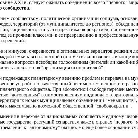
ловине XXI в. следует ожидать объединения всего "первого" мир
о сообщества
.
ным сообществом, политической организации социума, основанн
дов, территорий (от муниципалитетов до регионов), объединени
гий, социального статуса и престижа бюрократией, постепенное
след за прочими классами, к ее превращению в профессиональну
 и решений.
ов и минусов, очередности и оптимальных вариантов решения лю
дой семьи к всепланетной системе связи позволит - в конце ко
льно вопросов всеобщим голосованием (жителей ли какой-нибуд
илось - невластная "организация исполнителей".
и подлежащих планетарному ведению проблем и передача на му
твенное устройство, качественный рост множественности и разн
ланетарного общества. При абсолютной свободе перемен местож
остью "договорным" взаимоотношениям индивида с территориаль
территориях новых муниципальных объединений "меньшинств",
дом к максимально возможной общественной "свободократии".
омнения в переходе от национальных сообществ к единому челове
 государства, растущий сепаратизм даже в странах "первого" м
тремления к "автономному" бытию. Но еще более оснований счи