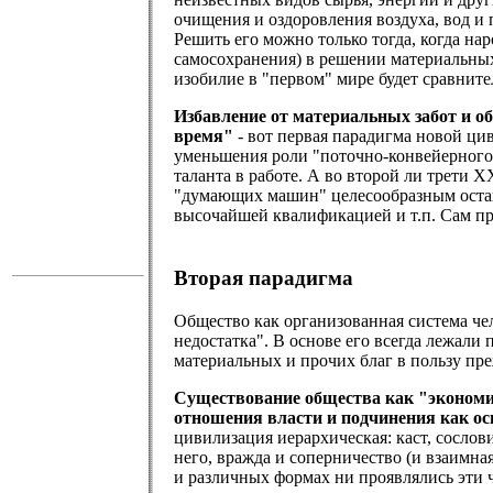
очищения и оздоровления воздуха, вод и 
Решить его можно только тогда, когда на
самосохранения) в решении материальных
изобилие в "первом" мире будет сравните
Избавление от материальных забот и об
время"
- вот первая парадигма новой ци
уменьшения роли "поточно-конвейерного"
таланта в работе. А во второй ли трети 
"думающих машин" целесообразным остан
высочайшей квалификацией и т.п. Сам про
Вторая парадигма
Общество как организованная система че
недостатка". В основе его всегда лежал
материальных и прочих благ в пользу пре
Существование общества как "экономич
отношения власти и подчинения как ос
цивилизация иерархическая: каст, сослов
него, вражда и соперничество (и взаимн
и различных формах ни проявлялись эти 