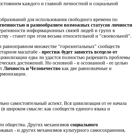
остоянием каждого и главной личностной и социальной
 образований для использования свободного времени по
твенностью и разнообразием возможных статусов личности
перативности информационных связей людей и групп в
ву - станет при этом весьма относительной и "своевольной".
 в равноправном множестве "горизонтальных" сообществ
нетарном масштабе -
престиж будет зависеть всецело от
й цивилизации едва ли удастся полностью разрешить проблемы
ческих достижений. Но основной - и осознанной - ее целью
ут
Личность и Человечество
как две равнозначные и
армонизации.
ьно самостоятельный аспект. Вся цивилизация от ее начала
(в широком смысле: как сообществ единого языка и
сти общества. Других механизмов
социального
жавах - и других механизмов культурного самосохранения,