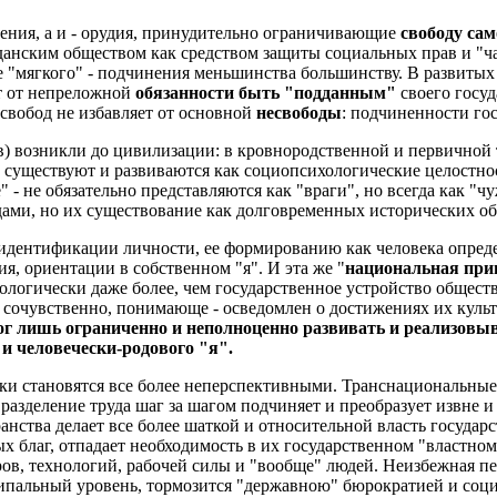
нения, а и - орудия, принудительно ограничивающие
свободу са
жданским обществом как средством защиты социальных прав и "ч
е "мягкого" - подчинения меньшинства большинству. В развитых
т от непреложной
обязанности быть "подданным"
своего госуд
 свобод не избавляет от основной
несвободы
: подчиненности гос
) возникли до цивилизации: в кровнородственной и первичной 
существуют и развиваются как социопсихологические целостнос
е" - не обязательно представляются как "враги", но всегда как 
дами, но их существование как долговременных исторических об
идентификации личности, ее формированию как человека опреде
я, ориентации в собственном "я". И эта же "
национальная при
логически даже более, чем государственное устройство обществ
 сочувственно, понимающе - осведомлен о достижениях их культу
ог лишь ограниченно и неполноценно развивать и реализов
 и человечески-родового "я".
ки становятся все более неперспективными. Транснациональные
разделение труда шаг за шагом подчиняет и преобразует извне и
нства делает все более шаткой и относительной власть государс
х благ, отпадает необходимость в их государственном "властно
ов, технологий, рабочей силы и "вообще" людей. Неизбежная пе
ципальный уровень, тормозится "державною" бюрократией и соц