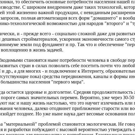
хники, то обеспечить основные потребности населения нашей пл
оизводстве. С широким внедрением даже таких технологий, котор
сей этой жизненно важной продукции, с невиданным расширение
запросов, полная автоматизация всех форм "домашнего" и вообщ
нико-технологической возможностью для народов "второго" и "т
ически, и - прежде всего - социально сложной даже для развитых
 дешевых стройматериалов, ускорения экономичности самого стр
инимуме земли под фундамент и пр. Так что и обеспечение "пер
 воплощению в жизнь задачей.
обходимыми становятся ныне потребности человека в свободе п
звитых стран в силах позволить себе посетить почти что любой
 др., а для многих - и подключение к Интернету, образовательн
ч. отсутствующие пока) средства передвижения, каналы и формы 
 большинства населения "первого мира".
а остается здоровье и долголетие. Средняя продолжительность 
пороге самых значительных перемен. Вероятно, уже через 30-50 
т нас и нашу жизнь настолько, что это научит излечивать или пр
вания человека, далеко отодвинет приближение старости или во
зойдет позднее. Но уже ныне наука дает весомые основания пола
ва "материальной" проблемой становится экологическая. Не гов
 и разработки побуждают с высокой вероятностью утверждать о
их ресурсов для производства и потребления. Безотходные техно