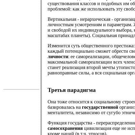
существования классов и подобных им об
проблемой: как же использовать эту свобо
Вертикальная - иерархическая - организ
личностным усмотрениям и параметрам. Ж
и свободой их индивидуального выбора, 
масштабах планеты). Социальная принадл
Изменится суть общественного престижа:
каждый потенциально сможет обрести сво
личности
: ее самореализации, общечелов
максимальной самореализации всех члено
станет реализация второй мечты утописто
равноправные силы, а вся социальная ор
Третья парадигма
Она тоже относится к социальному строе
базировалась на
государственной
организ
менталитета, независимо от сугубо этнич
Функция государства - перераспределени
самосохранения
цивилизация еще не испо
кроме наций (в т.ч. этносов).