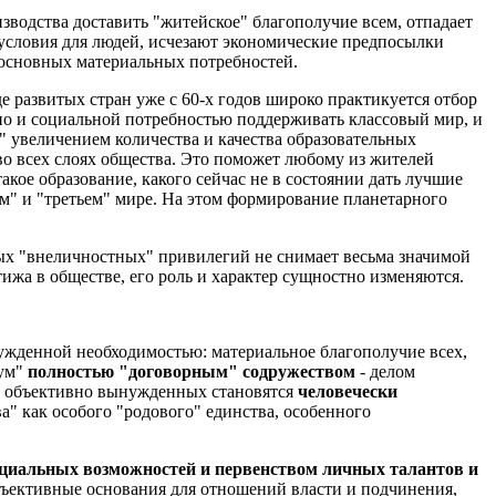
зводства доставить "житейское" благополучие всем, отпадает
 условия для людей, исчезают экономические предпосылки
 основных материальных потребностей.
е развитых стран уже с 60-х годов широко практикуется отбор
ано и социальной потребностью поддерживать классовый мир, и
 увеличением количества и качества образовательных
во всех слоях общества. Это поможет любому из жителей
акое образование, какого сейчас не в состоянии дать лучшие
ом" и "третьем" мире. На этом формирование планетарного
ых "внеличностных" привилегий не снимает весьма значимой
жа в обществе, его роль и характер сущностно изменяются.
ужденной необходимостью: материальное благополучие всех,
иум"
полностью "договорным" содружеством
- делом
из объективно вынужденных становятся
человечески
а" как особого "родового" единства, особенного
циальных возможностей и первенством личных талантов и
объективные основания для отношений власти и подчинения,