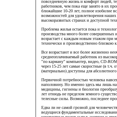
повседневную жизнь и комфорт людей, те
работников, чем пока еще занято в их пр
ближайшие 10-20 лет, полное изобилие в
возможностей для удовлетворения наших 
высокоразвитых странах и доступной тех
Проблема жилья остается пока и технолог
производства много более совершенных и
возрастает с каждым новым этажом при м
технически и производственно близкою к
Все возрастают и все более жизненно не
среднеоплачиваемый работник из высокора
"по карману" компьютер, видео, CD-ROM и
через 15-25 лет самые скоростные (в т.
(материально) доступны для абсолютного
Первичной потребностью человека навсегд
наполовину. Но именно здесь мы лишь на 
медицины, гигиены и биологии преобразую
лет отнюдь не пределом земного существо
телесные силы. Возможно, последнее прои
Едва ли не самой грозной для человечест
ведущиеся фундаментальные исследования
неизвестных видов сырья, энергии и друг