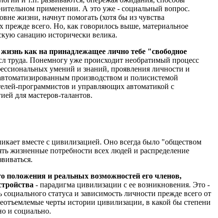
снительном применении. А это уже - социальный вопрос.
овне жизни, начнут помогать (хотя бы из чувства
 прежде всего. Но, как говорилось выше, материальное
ескую санацию исторически велика.
ю жизнь как на принадлежащее лично тебе "свободное
ысл труда. Понемногу уже происходит необратимый процесс
фессиональных умений и знаний, проявления личности и
ом автоматизированным производством и полисистемой
телей-программистов и управляющих автоматикой с
гией для мастеров-талантов.
икает вместе с цивилизацией. Оно всегда было "обществом
рять жизненные потребности всех людей и распределение
звиваться.
о положения и реальных возможностей его членов,
стройства
- парадигма цивилизации с ее возникновения. Это -
 социального статуса и зависимость личности прежде всего от
 неотъемлемые черты истории цивилизации, в какой бы степени
но и социально.