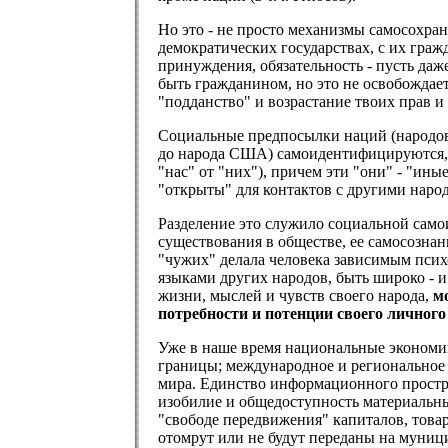
Но это - не просто механизмы самосохра
демократических государствах, с их гра
принуждения, обязательность - пусть даж
быть гражданином, но это не освобождае
"подданство" и возрастание твоих прав и
Социальные предпосылки наций (народов
до народа США) самоидентифицируются, 
"нас" от "них"), причем эти "они" - "ины
"открыты" для контактов с другими наро
Разделение это служило социальной само
существования в обществе, ее самосознани
"чужих" делала человека зависимым психо
языками других народов, быть широко - и
жизни, мыслей и чувств своего народа,
м
потребности и потенции своего личного
Уже в наше время национальные экономи
границы; международное и региональное 
мира. Единство информационного простра
изобилие и общедоступность материальны
"свободе передвижения" капиталов, товар
отомрут или не будут переданы на муни