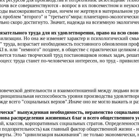
почв все совершенствуются - вопрос в их повсеместном и неуко
роды высокоразвитых стран, ничем не жертвуя в материальном ур
 проблем "второго" и "третьего"мира: планетарно-экологических
льно скоро достигнуто. Значит, надежда на всеземную экологич
язательного труда для их удовлетворения, право на всю сво
вилизации. Но она же изменяет характер и психологический см
 труда, возрастает необходимость постоянного обновления про
XXI в. или "немного" позднее, в обществе с практически целик
ется только творческий труд постановщиков новых задач, реша
цесс труда станет по-человечески интересен, но труд - привиле
ловеческой деятельности и взаимоотношений между людьми возн
и принципиальная неспособность уровня производства удовлетво
жде всего "социальных верхов".Иначе оно не могло выжить и ра
ески" вынужденная необходимость, неравенство социальног
нова распределения жизненных благ и всего общественного у
ий, классов, корпоративных социальных стратов. Определенность
ая подозрительность) как главный фактор общественной жизни -
черты. Это "цивилизация выживания": не только экономически, 