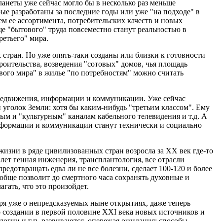
анеты уже сейчас могло бы в несколько раз меньше
ые разработаны за последние годы или уже "на подходе" в
м ее ассортимента, потребительских качеств и новых
е "бытового" труда повсеместно станут реальностью в
ретьего" мира.
 стран. Но уже опять-таки созданы или близки к готовности
оительства, возведения "сотовых" домов, чья площадь
вого мира" в жилье "по потребностям" можно считать
ередвижения, информации и коммуникации. Уже сейчас
 уголок Земли: хотя бы каким-нибудь "третьим классом". Ему
ым и "культурным" каналам кабельного телевидения и т.д. А
информации и коммуникации станут технически и социально
жизни в ряде цивилизованных стран возросла за XX век где-то
лет генная инженерия, трансплантология, все отрасли
едотвращать едва ли не все болезни, сделает 100-120 и более
обще позволит до смертного часа сохранять духовные и
гать, что это произойдет.
оря уже о непредсказуемых ныне открытиях, даже теперь
 создании в первой половине XXI века новых источников и
логии и т.п. развиваются, опережая ожидания; способы