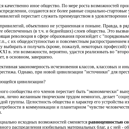
я качественно иное общество. По мере роста возможностей прои
аспределении, создаются все более равные социально-стартовые
привилегий перестает служить преимуществом в удовлетворении
 привилегий, объективно не устраненная и поныне. Правда, в ряд
е обеспеченных (в т.ч. и беднейших) слоев общества. Это вызв
ящая революция в сфере образования произойдет с "порядковым"
т.п., с их общедоступностью и повсеместным распространением 
у выбирать и получать (кроме, пожалуй, некоторых профессий) т
XI в. эти возможности, вероятно, удастся реализовать во "втор
т, в основном, завершено.
ктивная закономерность исчезновения классов, классовых и ин
естижа. Однако, при новой цивилизации "источники" для прести
дающейся цивилизации?
ого сообщества его членов перестает быть "экономически" вын
м, лично желанным творческим трудом немногих, делает "соц
дой группы. Целостность общества и характер его устройства 
отребности в коммуникации и планетарном "чувстве человечеств
.
оциально исходных возможностей сменяется
равноценностью со
авного распределения изобильных материальных благ, а с ней - 