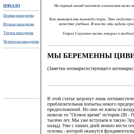
НАЧАЛО
На первый взгляд гипотеза излагаемая ниже 
Первая парадигма
Как минимум она вызовет споры. Это свойство 
качестве учебных. В чем то эти задачи с
Вторая парадигма
Третья парадигма
Генрих Саулович часто говорил о необхо
Четвертая парадигма
МЫ БЕРЕМЕННЫ ЦИВИ
(Заметки неомарксиствующего антимаркс
В этой статье затронут лишь оптимистиче
приблизительная попытка некого предпрог
предположений. Но они не взяты из возду
нежели то "Осевое время" истории (III - I
тысячи лет. Мы уже вступаем в такую Эру
назад). Уже с наших дней можно вести 
основы - которой окажутся фундаменталь