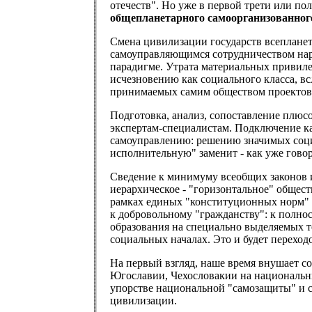
отечеств". Но уже в первой трети или по
общепланетарного самоорганизованног
Смена цивилизации государств всепланет
самоуправляющимся сотрудничеством наро
парадигме. Утрата материальных привиле
исчезновению как социального класса, в
принимаемых самим обществом проектов
Подготовка, анализ, сопоставление плюс
экспертам-специалистам. Подключение каж
самоуправлению: решению значимых социа
исполнительную" заменит - как уже говор
Сведение к минимуму всеобщих законов 
иерархическое - "горизонтальное" общес
рамках единых "конституционных норм" п
к добровольному "гражданству": к полн
образования на специально выделяемых 
социальных началах. Это и будет перехо
На первый взгляд, наше время внушает с
Югославии, Чехословакии на национальные
упорстве национальной "самозащиты" и с
цивилизации.