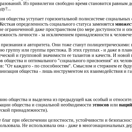
разований. Из привилегии свободно время становится равным д
ду?...
ация общества уступает горизонтальной полисистеме социальных
есткая определенность социального статуса заменяется
множес
не ограниченной даже пространством (по мере доступности и о
ежность личности - за исключением принадлежности к человечест
 признания и авторитета. Они тоже станут полицентрическими:
ю группу или группы престижа. В этих группах - и даже в пла
еческой и групповой значимости ее талантов и качеств. И ново
в общества и оптимального "социального присвоения" их челове
в: "От каждого - по способностям". Смыслом и стержнем ее буд
ганизация общества - лишь инструментом их взаимодействия и г
нию общества и выделена из предыдущей как особый и относител
ации общества и социальной необходимости
этносов
или
наций
еской принадлежности).
е благ при обеспечении целостности, устойчивости и безопасно
льзовала. Не использовала она - даже в многонациональных дер