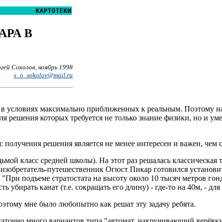
КАРТОТЕКИ
АРА В
гей Соколов, ноябрь 1998
s_o_sokolov@mail.ru
 в условиях максимально приближенных к реальным. Поэтому на 
ля решения которых требуется не только знание физики, но и ум
сс получения решения является не менее интересен и важен, чем 
ьмой класс средней школы). На этот раз решалась классическая т
зобретатель-путешественник Огюст Пикар готовился установить 
: "При подъеме стратостата на высоту около 10 тысяч метров го
 убирать канат (т.е. сокращать его длину) - где-то на 40м, - для
поэтому мне было любопытно как решат эту задачу ребята.
аточно много вариантов типа "автомат, накручивающий верёвку"