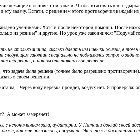
ие лежащие в основе этой задачи. Чтобы втягивать канат дырка
 эту задачу. Кстати, с решением этого противоречия каждый из в
айдено учениками. Хотя и после некоторой помощи. После нахо
ольцо из резины" и другие. Но урок уже закончился: "Подумайте,
ь не столько знания, сколько давать им навыки жизни, в том 
 следующем занятии специально не поднимался вопрос о задаче 
ешил или решал, а потом отстоять свое решение.
а, что задача была решена (точнее было разрешено противоречи
казать о своем решении.
Наташа, - Через воду веревка пройдет, воздух нет. Я проверяла: 
т?! А может замерзнет!
сь с непониманием зала, аудитории. У Наташи доклад своей идеи
 и даже, как мне показалось, подумать. Это тоже достаточно т