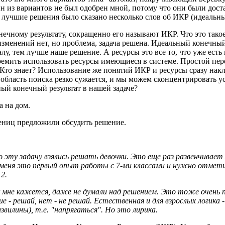
н из вариантов не был одобрен мной, потому что они были дост
 лучшие решения было сказано несколько слов об ИКР (идеальны
онечному результату, сокращенно его называют ИКР. Что это та
зменений нет, но проблема, задача решена. Идеальный конечный 
лу, тем лучше наше решение. А ресурсы это все то, что уже ест
мить использовать ресурсы имеющиеся в системе. Простой перебо
. Кто знает? Использование же понятий ИКР и ресурсы сразу на
 область поиска резко сужается, и мы можем сконцентрировать ус
ый конечный результат в нашей задаче?
а на дом.
ениц предложили обсудить решение.
о эту задачу взялись решать девочки. Это еще раз развенчивае
меня это первый опыт работы с 7-ми классами и нужно отметить
12.
 мне кажется, даже не думали над решением. Это тоже очень по
 - решай, нет - не решай. Естественная и для взрослых логика -
вилины), т.е. "напрягаться". Но это лирика.