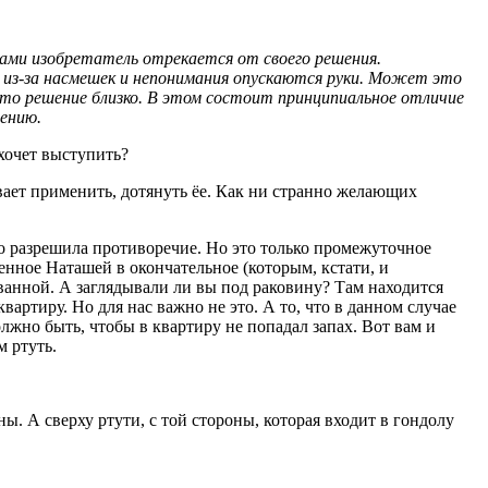
мами изобретатель отрекается от своего решения.
 из-за насмешек и непонимания опускаются руки. Может это
то решение близко. В этом состоит принципиальное отличие
ению.
 хочет выступить?
вает применить, дотянуть ёе. Как ни странно желающих
льно разрешила противоречие. Но это только промежуточное
енное Наташей в окончательное (которым, кстати, и
 ванной. А заглядывали ли вы под раковину? Там находится
квартиру. Но для нас важно не это. А то, что в данном случае
олжно быть, чтобы в квартиру не попадал запах. Вот вам и
м ртуть.
ы. А сверху ртути, с той стороны, которая входит в гондолу