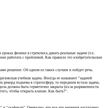
уроках физики я стремлюсь давать реальные задачи (т.е.
ение работать с проблемой. Как правило это изобретательские
само решение. Об одном из таких случаев и пойдет речь.
ризовская учебная задача. Иногда ее называют "задачей
рекорд подъема в стратосферу, то передним встала задача,
ндола должна быть герметично закрыта (из-за разряженности
 того, чтобы открыть клапан. Как быть?".
 и "скафандр". Очевидно, что все эти решения достаточно