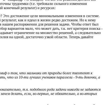
аточны трудоемки (т.е. требовали сильного изменения
й конечный результат) и ресурсах:
кое? Это достижение цели минимальными изменения в системе.
результат, как и идеал в жизни редко достижим. Но к нему
ь в нашем распоряжении для решения задачи. Чтобы ответ был
р вариантов мало, что может дать, т.к. нет критерия поиска -
кладывает ограничение на множество решений, а следовательно
илия на одной, достаточно узкой области. Теперь давайте
т миф о том, что мальчики от природы более тяготеют к
, что из 10-ти лучших учеников параллели - 9-ть девочки, а
казательно, т.к. подобного рода задачи никогда не задаются
 зачем делать, если, во-первых, не обязательно, а во-вторых