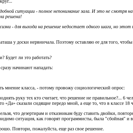
круг...
добной ситуации - полное непонимание зала. И это не смотря н
ла решена!
изни - для выхода на решение недостает одного шага, но этот ш
таша у доски нервничала. Поэтому оставляю ее для того, чтобы о
? Будет ли это работать?
 сразу начинают нападать:
сть мнение класса, - потому провожу социологический опрос:
нять руку тех кто считает, что решение не правильное?... 6 чело
то «Да» сказали сидящие передо мной, а еще то, что в классе 18 
нельзя, что дезертирам и отказникам буду ставить двойки, повтор
идимо ситуация, как говорят программисты, была "сбойная" и в
орошо. Повтори, пожалуйста, еще раз свое решение.