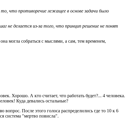
а то, что противоречие лежащее в основе задачи было
аг не делается из-за того, что принцип решение не понят
на могла собраться с мыслями, а сам, тем временем,
век. Хорошо. А кто считает, что работать будет?... 4 человека.
человек! Куда девались остальные?
яю вопрос. После этого голоса распределились где то 10 к 6
ся система "мертво повисла".