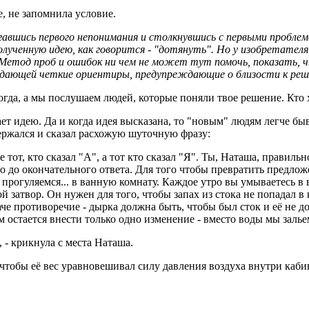
ое, не запомнила условие.
гавшись первого непонимания и столкнувшись с первыми пробле
лученную идею, как говорится - "дотянуть". Но у изобретателя
Метод проб и ошибок ни чем не может тут помочь, показать, ч
 дающей четкие ориентиры, предупреждающие о близости к реш
 тогда, а мы послушаем людей, которые поняли твое решение. Кто
т идею. Да и когда идея высказана, то "новым" людям легче бы
держался и сказал расхожую шуточную фразу:
не тот, кто сказал "А", а тот кто сказал "Я". Ты, Наташа, прави
о до окончательного ответа. Для того чтобы превратить предлож
прогуляемся... в ванную комнату. Каждое утро вы умываетесь в
й затвор. Он нужен для того, чтобы запах из стока не попадал в 
че противоречие - дырка должна быть, чтобы был сток и её не д
 остается внести только одно изменение - вместо воды мы залье
, - крикнула с места Наташа.
 чтобы её вес уравновешивал силу давления воздуха внутри кабин