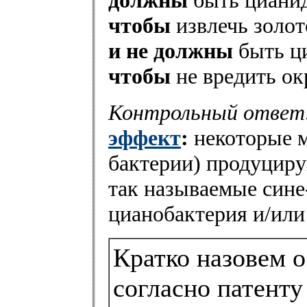
должны
быть циани
чтобы
извлечь золот
и не должны
быть ц
чтобы
не вредить о
Контрольный ответ
эффект
:
некоторые м
бактерии) продуциру
так называемые сине
цианобактерия и/или
Кратко назовем о
согласно патент