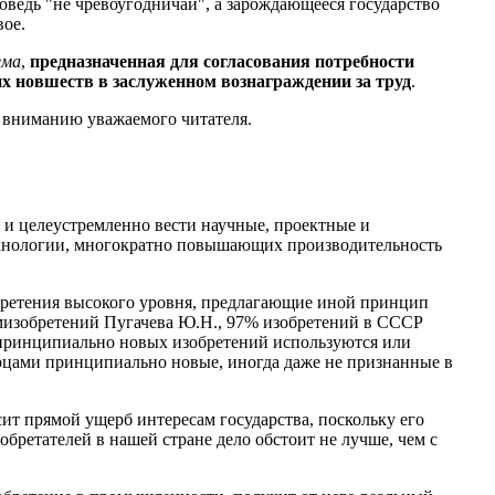
оведь "не чревоугодничай", а зарождающееся государство
вое.
ема
,
предназначенная для согласования потребности
их новшеств в заслуженном вознаграждении за труд
.
 вниманию уважаемого читателя.
о и целеустремленно вести научные, проектные и
технологии, многократно повышающих производительность
обретения высокого уровня, предлагающие иной принцип
омизобретений Пугачева Ю.Н., 97% изобретений в СССР
е принципиально новых изобретений используются или
орцами принципиально новые, иногда даже не признанные в
ит прямой ущерб интересам государства, поскольку его
обретателей в нашей стране дело обстоит не лучше, чем с