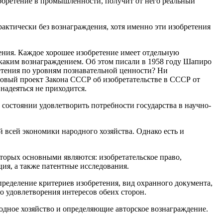
изобретение в промышленности, получит от него реальный
актически без вознаграждения, хотя именно эти изобретения
ения. Каждое хорошее изобретение имеет отдельную
каким вознаграждением. Об этом писали в 1958 году Шапиро
бретения по уровням познавательной ценности? Ни
новый проект Закона СССР об изобретательстве в СССР от
 надеяться не приходится.
в состоянии удовлетворить потребности государства в научно-
 всей экономики народного хозяйства. Однако есть и
которых основными являются: изобретательское право,
ция, а также патентные исследования.
ределение критериев изобретения, вид охранного документа,
о удовлетворения интересов обеих сторон.
дное хозяйство и определяющие авторское вознаграждение.