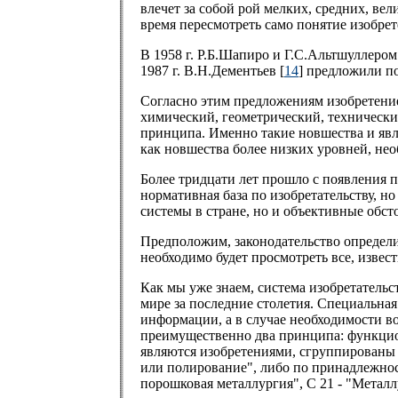
влечет за собой рой мелких, средних, ве
время пересмотреть само понятие изобрет
В 1958 г. Р.Б.Шапиро и Г.С.Альтшуллером
1987 г. В.Н.Дементьев [
14
] предложили п
Согласно этим предложениям изобретением
химический, геометрический, технически
принципа. Именно такие новшества и явл
как новшества более низких уровней, не
Более тридцати лет прошло с появления 
нормативная база по изобретательству, 
системы в стране, но и объективные обст
Предположим, законодательство определил
необходимо будет просмотреть все, изве
Как мы уже знаем, система изобретатель
мире за последние столетия. Специальна
информации, а в случае необходимости 
преимущественно два принципа: функциона
являются изобретениями, сгруппированы 
или полирование", либо по принадлежност
порошковая металлургия", С 21 - "Металлу