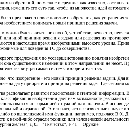
ликих изобретений, но мелкие и средние, как известно, состав
ения, изменить его суть так, чтобы из множества идей автоматич
 было предложено новое понятие изобретения, как устранения т
од изобретением понимать новый принцип решения задачи.
 можно будет считать не способ, устройство, вещество, неочев
й или иной принцип решения задачи или разрешения противореч
яются в настоящее время изобретениями высокого уровня. Привы
обходимые для доведения ТС до совершенства.
первого предложения по усовершенствованию понятия изобретения
но и она существенных изменений в этом направлении не несет.
оятельства внутри самой системы изобретательства.
о, что изобретение - это новый принцип решения задачи. Для в
стные на дату приоритета принципы решения задач. Где сегодня
ства располагает развитой подсистемой патентной информации. 
я классификация изобретений дает нам возможность разложить п
воспользоваться информацией с нужной нам полочки. В основе 
льный и отраслевой. Это значит, что все известные в науке и т
либо по выполняемой ими функции, например, подкласс В 01 Д -
и к какой-либо отрасли техники или человеческой деятельности
ргия железа", Д 03 - "Ткачество", F 41 - "Оружие".