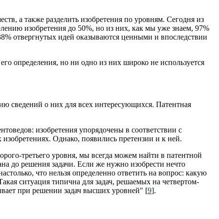
ств, а также разделить изобретения по уровням. Сегодня из
ению изобретения до 50%, но из них, как мы уже знаем, 97%
 38% отвергнутых идей оказываются ценными и впоследствии
 его определения, но ни одно из них широко не используется
нию сведений о них для всех интересующихся. Патентная
ентоведов: изобретения упорядочены в соответствии с
изобретениях. Однако, появились претензии и к ней.
торого-третьего уровня, мы всегда можем найти в патентной
на до решения задачи. Если же нужно изобрести нечто
настолько, что нельзя определенно ответить на вопрос: какую
акая ситуация типична для задач, решаемых на четвертом-
вает при решении задач высших уровней" [
9
].