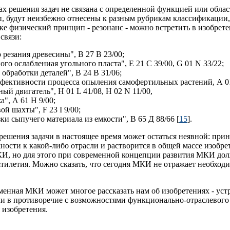
 решения задач не связана с определенной функцией или облас
, будут неизбежно отнесены к разным рубрикам классификации,
е физический принцип - резонанс - можно встретить в изобрет
связи:
 резания древесины", В 27 В 23/00;
ого ослаблениая угольного пласта", Е 21 С 39/00, G 01 N 33/22;
 обработки деталей", В 24 В 31/06;
ффективности процесса опыления самофертильных растений, А 01
ый двигатель", Н 01 L 41/08, H 02 N 11/00,
а", А 61 Н 9/00;
ой шахты", F 23 I 9/00;
зки сыпучего материала из емкости", В 65 Д 88/66 [
15
].
решения задачи в настоящее время может остаться неявной: пр
сти к какой-либо отрасли и растворится в общей массе изобре
КИ, но для этого при современной концепции развития МКИ дол
ятилетия. Можно сказать, что сегодня МКИ не отражает необходи
еменная МКИ может многое рассказать нам об изобретениях - устр
в противоречие с возможностями функционально-отраслевого 
 изобретения.