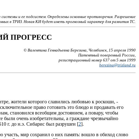
 системы и ее подсистем. Определены основные противоречия. Разрешение
нных в ТРИЗ. Новая КИ будет иметь прогнозный характер для развития ТС.
ИЙ ПРОГРЕСС
© Валентина Геннадьевна Березина, Челябинск, 15 апреля 1990
Патентный поверенный России,
регистрационный номер 637 от 5 мая 1999
berezina@trizland.ru
тре, жители которого славились любовью к роскоши, -
сключительное право готовить это блюдо и продавать его
анам, становился всеобщим достоянием, а повару, чтобы
се были очень изобретательны, а граждане чрезвычайно
0 г. до н.э. Сибарис был разрушен [
2
].
 участь, мир сохранил о них память: вошло в обиход слово