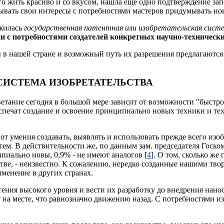
о жить красиво и со вкусом, нашла еще одно подтверждение зап
ывать свои интересы с потребностями мастеров придумывать но
ожилась
государственная патентная или изобретательская сист
ии с потребностями создателей конкретных научно-техническ
 в нашей стране и возможный путь их разрешения предлагаются
 СИСТЕМА ИЗОБРЕТАТЕЛЬСТВА
ветание сегодня в большой мере зависит от возможности "быстр
беспечат создание и освоение принципиально новых техники и 
от умения создавать, выявлять и использовать прежде всего из
ем. В действительности же, по данным зам. председателя Госк
пиально новы, 0,9% - не имеют аналогов [
4
]. О том, сколько ж
стве, - неизвестно. К сожалению, нередко созданные нашими тв
менение в других странах.
ния высокого уровня и вести их разработку до внедрения нанос
т на месте, что равнозначно движению назад. С потребностями из