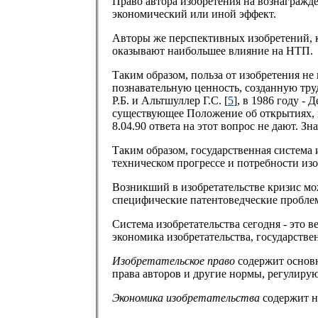
Право автора изобретения на вознагражде
экономический или иной эффект.
Авторы же перспективных изобретений, к
оказывают наибольшее влияние на НТП.
Таким образом, польза от изобретения н
познавательную ценность, созданную тру
Р.Б. и Альтшуллер Г.С. [
5
], в 1986 году - 
существующее Положение об открытиях, и
8.04.90 ответа на этот вопрос не дают. З
Таким образом, государственная система 
техническом прогрессе и потребности изо
Возникший в изобретательстве кризис мо
специфические патентоведческие проблем
Система изобретательства сегодня - это 
экономика изобретательства, государстве
Изобретательское право
содержит основн
права авторов и другие нормы, регулиру
Экономика изобретательства
содержит н