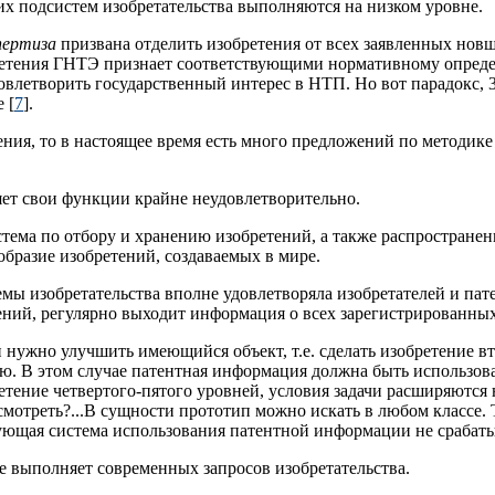
х подсистем изобретательства выполняются на низком уровне.
пертиза
призвана отделить изобретения от всех заявленных новше
ретения ГНТЭ признает соответствующими нормативному определ
овлетворить государственный интерес в НТП. Но вот парадокс,
 [
7
].
ения, то в настоящее время есть много предложений по методике
яет свои функции крайне неудовлетворительно.
стема по отбору и хранению изобретений, а также распростране
бразие изобретений, создаваемых в мире.
мы изобретательства вполне удовлетворяла изобретателей и пат
ий, регулярно выходит информация о всех зарегистрированных 
и нужно улучшить имеющийся объект, т.е. сделать изобретение в
ю. В этом случае патентная информация должна быть использова
ретение четвертого-пятого уровней, условия задачи расширяются 
отреть?...В сущности прототип можно искать в любом классе. Т
ующая система использования патентной информации не срабаты
е выполняет современных запросов изобретательства.