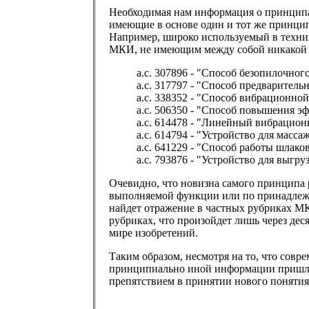
Необходимая нам информация о принципах
имеющие в основе один и тот же принцип
Например, широко используемый в техник
МКИ, не имеющим между собой никакой 
а.с. 307896 - "Способ безопилочного
а.с. 317797 - "Способ предварительн
а.с. 338352 - "Способ вибрационной
а.с. 506350 - "Способ повышения э
а.с. 614478 - "Линейный вибрационн
а.с. 614794 - "Устройство для массаж
а.с. 641229 - "Способ работы шлаков
а.с. 793876 - "Устройство для выгру
Очевидно, что новизна самого принципа 
выполняемой функции или по принадлежно
найдет отражение в частных рубриках М
рубриках, что произойдет лишь через дес
мире изобретений.
Таким образом, несмотря на то, что совр
принципиально иной информации пришли 
препятствием в принятии нового понятия