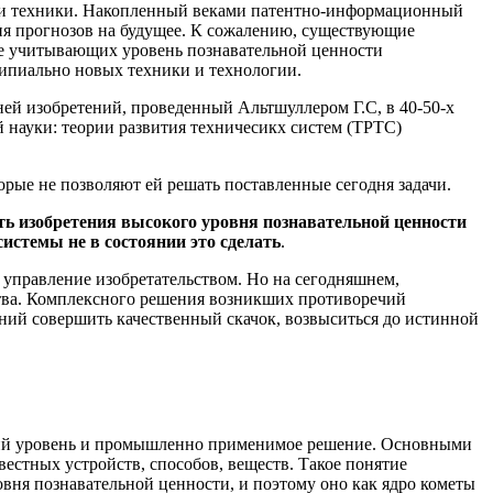
ки и техники. Накопленный веками патентно-информационный
ия прогнозов на будущее. К сожалению, существующие
не учитывающих уровень познавательной ценности
ципиально новых техники и технологии.
ей изобретений, проведенный Альтшуллером Г.С, в 40-50-х
й науки: теории развития техничесикх систем (ТРТС)
орые не позволяют ей решать поставленные сегодня задачи.
ть изобретения высокого уровня познавательной ценности
истемы не в состоянии это сделать
.
е управление изобретательством. Но на сегодняшнем,
ьства. Комплексного решения возникших противоречий
аний совершить качественный скачок, возвыситься до истинной
ский уровень и промышленно применимое решение. Основными
вестных устройств, способов, веществ. Такое понятие
вня познавательной ценности, и поэтому оно как ядро кометы