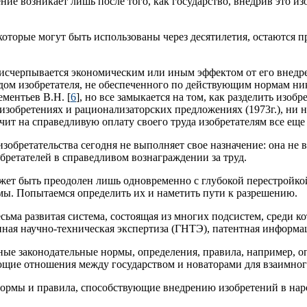
ние возникает лишь после того, как государство, внедрив это 
оторые могут быть использованы через десятилетия, остаются пр
е исчерпывается экономическим или иным эффектом от его внедр
дом изобретателя, не обеспеченного по действующим нормам ни
Дементьев В.Н. [
6
], но все замыкается на том, как разделить изо
зобретениях и рационализаторских предложениях (1973г.), ни 
начит на справедливую оплату своего труда изобретателям все еще
изобретательства сегодня не выполняет свое назначение: она не 
бретателей в справедливом вознаграждении за труд.
жет быть преодолен лишь одновременно с глубокой перестройкой
ы. Попытаемся определить их и наметить пути к разрешению.
весьма развитая система, состоящая из многих подсистем, среди 
нная научно-техническая экспертиза (ГНТЭ), патентная информа
ые законодательные нормы, определения, правила, например, оп
ющие отношения между государством и новаторами для взаимног
ормы и правила, способствующие внедрению изобретений в наро