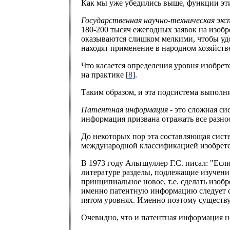
Как мы уже убедились выше, функции эти
Государственная научно-техническая экс
180-200 тысяч ежегодных заявок на изоб
оказываются слишком мелкими, чтобы уд
находят применение в народном хозяйстве
Что касается определения уровня изобрет
на практике [
8
].
Таким образом, и эта подсистема выполн
Патентная информация
- это сложная си
информация призвана отражать все разноо
До некоторых пор эта составляющая систе
международной классификацией изобретен
В 1973 году Альтшуллер Г.С. писал: "Есл
литературе разделы, подлежащие изучени
принципиальное новое, т.е. сделать изоб
именно патентную информацию следует см
пятом уровнях. Именно поэтому существ
Очевидно, что и патентная информация н