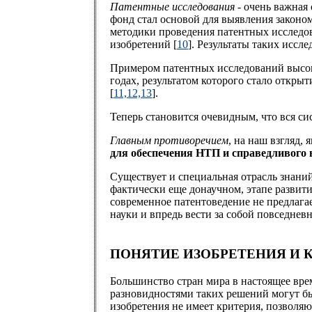
Патентные исследования
- очень важная
фонд стал основой для выявления законо
методики проведения патентных исследо
изобретений [
10
]. Результаты таких исс
Примером патентных исследований высоко
годах, результатом которого стало откры
[
11,12,13
].
Теперь становится очевидным, что вся си
Главным противоречием
, на наш взгляд,
для обеспечения НТП и справедливого в
Существует и специальная отрасль знаний
фактически еще донаучном, этапе развит
современное патентоведение не предлагае
науки и впредь вести за собой повседнев
ПОНЯТИЕ ИЗОБРЕТЕНИЯ И 
Большинство стран мира в настоящее вр
разновидностями таких решений могут быт
изобретения не имеет критерия, позволя