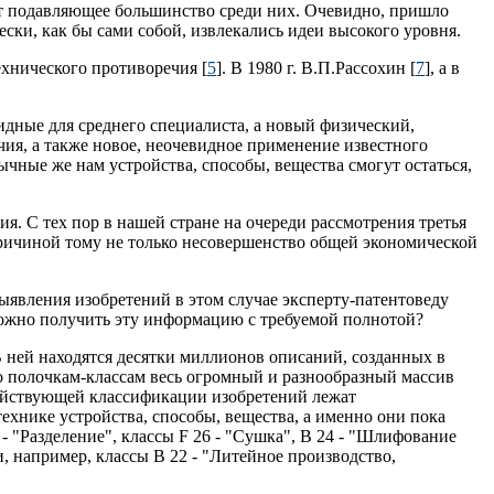
ляют подавляющее большинство среди них. Очевидно, пришло
ески, как бы сами собой, извлекались идеи высокого уровня.
ехнического противоречия [
5
]. В 1980 г. В.П.Рассохин [
7
], а в
идные для среднего специалиста, а новый физический,
ия, а также новое, неочевидное применение известного
чные же нам устройства, способы, вещества смогут остаться,
. С тех пор в нашей стране на очереди рассмотрения третья
 Причиной тому не только несовершенство общей экономической
ыявления изобретений в этом случае эксперту-патентоведу
 можно получить эту информацию с требуемой полнотой?
В ней находятся десятки миллионов описаний, созданных в
о полочкам-классам весь огромный и разнообразный массив
действующей классификации изобретений лежат
ехнике устройства, способы, вещества, а именно они пока
 "Разделение", классы F 26 - "Сушка", В 24 - "Шлифование
, например, классы В 22 - "Литейное производство,