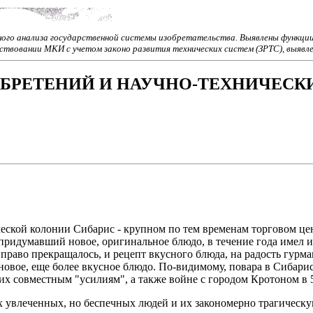
ного анализа государственной системы изобретательства. Выявлены функции
твовании МКИ с учетом законо развития технических систем (ЗРТС), выявле
БРЕТЕНИЙ И НАУЧНО-ТЕХНИЧЕСК
ческой колонии Сибарис - крупном по тем временам торговом цен
придумавший новое, оригинальное блюдо, в течение года имел и
 право прекращалось, и рецепт вкусного блюда, на радость гурм
новое, еще более вкусное блюдо. По-видимому, повара в Сибари
их совместным "усилиям", а также войне с городом Кротоном в 51
 увлеченных, но беспечных людей и их закономерно трагическую