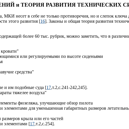
НИЙ и ТЕОРИЯ РАЗВИТИЯ ТЕХНИЧЕСКИХ 
, МКИ несет в себе не только противоречия, но и слепок ключа 
ти этого развития [
16
]. Законы и общая теория развития техни
ержащей более 60 тыс. рубрик, можно заметить, что в различны
 кровати"
ращающимися или регулируемыми по высоте сиденьями
ья
лавучие средства"
ые и им подобные суда [
17
,т.2,с.241-242,245].
араты тяжелее воздуха"
элементы фюзеляжа, улучшающие обзор пилота
ми элементами для уменьшениая габаритных размеров летательн
 размеров крыла или его частей
и элементами [
17
,т.2,с.254].