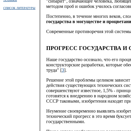
ТЕХНИКИ
"сибарит", означающее человека, любящег
методом проб и ошибок училось согласов
СПИСОК ЛИТЕРАТУРЫ
Постепенно, в течение многих веков, сл
государства в могуществе и процветан
Современные противоречия этой системы
ПРОГРЕСС ГОСУДАРСТВА И
Наше государство осознало, что его проц
конструкторские разработки, которые о
труда" [
3
].
Решение этой проблемы целиком зависит 
действия существующих технических сист
совершенствуют известное, 1,5% - принци
готовятся к внедрению в народном хозяй
СССР таковыми, изобретения находят при
Неумение своевременно выявлять изобрете
технический прогресс в это время буксуе
государственными.