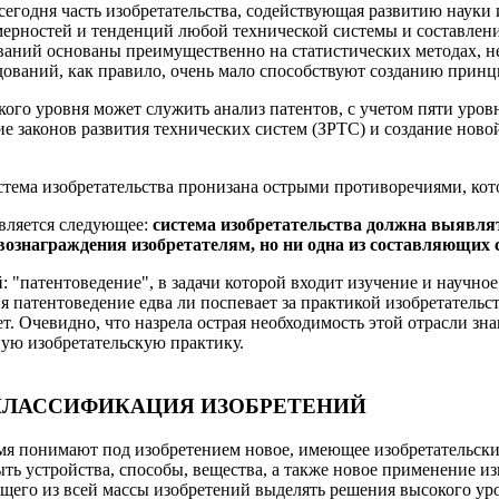
 сегодня часть изобретательства, содействующая развитию нау
мерностей и тенденций любой технической системы и составлен
ваний основаны преимущественно на статистических методах, 
ледований, как правило, очень мало способствуют созданию прин
го уровня может служить анализ патентов, с учетом пяти уровн
тие законов развития технических систем (ЗРТС) и создание ново
стема изобретательства пронизана острыми противоречиями, кот
 является следующее:
система изобретательства должна выявля
ознаграждения изобретателям, но ни одна из составляющих с
: "патентоведение", в задачи которой входит изучение и научно
ия патентоведение едва ли поспевает за практикой изобретател
т. Очевидно, что назрела острая необходимость этой отрасли зн
ную изобретательскую практику.
КЛАССИФИКАЦИЯ ИЗОБРЕТЕНИЙ
емя понимают под изобретением новое, имеющее изобретатель
ь устройства, способы, вещества, а также новое применение из
ющего из всей массы изобретений выделять решения высокого уро