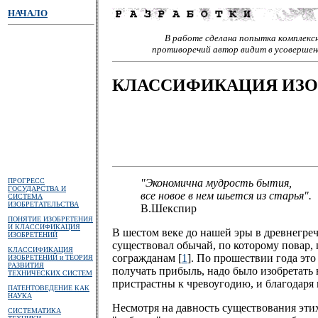
НАЧАЛО
В работе сделана попытка комплекс
противоречий автор видит в усовершенс
КЛАССИФИКАЦИЯ ИЗО
ПРОГРЕСС
"Экономична мудрость бытия,
ГОСУДАРСТВА И
все новое в нем шьется из старья".
СИСТЕМА
ИЗОБРЕТАТЕЛЬСТВА
В.Шекспир
ПОНЯТИЕ ИЗОБРЕТЕНИЯ
И КЛАССИФИКАЦИЯ
В шестом веке до нашей эры в древнегре
ИЗОБРЕТЕНИЙ
существовал обычай, по которому повар, 
КЛАССИФИКАЦИЯ
согражданам [
1
]. По прошествии года это
ИЗОБРЕТЕНИЙ и ТЕОРИЯ
РАЗВИТИЯ
получать прибыль, надо было изобретать 
ТЕХНИЧЕСКИХ СИСТЕМ
пристрастны к чревоугодию, и благодаря 
ПАТЕНТОВЕДЕНИЕ КАК
НАУКА
Несмотря на давность существования этих
СИСТЕМАТИКА