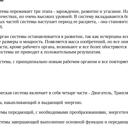
тема переживает три этапа - зарождение, развитие и угасание. Н
ичествах, но очень высоких уровней. В систему вкладываются б
 частей системы наступает период ее расцвета, - она становит
й.
орган системы останавливается в развитии, так как исчерпаны вс
 размеры и мощность. Появляется масса изобретений, но все он
сти, кроме рабочего органа, возникают и все более обостряются 
системы не приводит к положительным результатам.
истема, с принципиально новым рабочим органом и все повторяетс
ская система включает в себя четыре части - Двигатель, Транс
емы, накапливающий и выдающий энергию.
емы передающий, с необходимыми преобразованиями, энергетиче
истемы завершающий выполнение основной функции и передающ