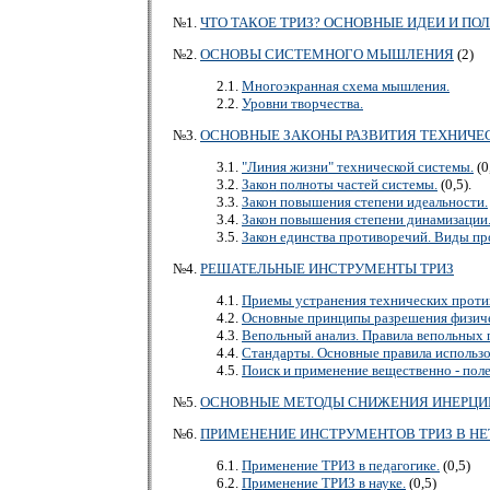
№1.
ЧТО ТАКОЕ ТРИЗ? ОСНОВНЫЕ ИДЕИ И П
№2.
ОСНОВЫ СИСТЕМНОГО МЫШЛЕНИЯ
(2)
2.1.
Многоэкранная схема мышления.
2.2.
Уровни творчества.
№3.
ОСНОВНЫЕ ЗАКОНЫ РАЗВИТИЯ ТЕХНИЧЕ
3.1.
"Линия жизни" технической системы.
(0
3.2.
Закон полноты частей системы.
(0,5).
3.3.
Закон повышения степени идеальности.
3.4.
Закон повышения степени динамизации
3.5.
Закон единства противоречий. Виды пр
№4.
РЕШАТЕЛЬНЫЕ ИНСТРУМЕНТЫ ТРИЗ
4.1.
Приемы устранения технических проти
4.2.
Основные принципы разрешения физич
4.3.
Вепольный анализ. Правила вепольных 
4.4.
Стандарты. Основные правила использо
4.5.
Поиск и применение вещественно - пол
№5.
ОСНОВНЫЕ МЕТОДЫ СНИЖЕНИЯ ИНЕРЦИИ
№6.
ПРИМЕНЕНИЕ ИНСТРУМЕНТОВ ТРИЗ В Н
6.1.
Применение ТРИЗ в педагогике.
(0,5)
6.2.
Применение ТРИЗ в науке.
(0,5)