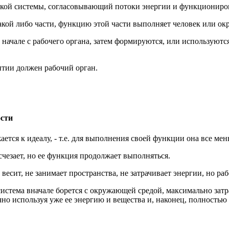
ской системы, согласовывающий потоки энергии и функциониров
какой либо части, функцию этой части выполняет человек или ок
начале с рабочего органа, затем формируются, или используются
итии должен рабочий орган.
ости
ется к идеалу, - т.е. для выполнения своей функции она все мен
счезает, но ее функция продолжает выполняться.
весит, не занимает пространства, не затрачивает энергии, но ра
истема вначале борется с окружающей средой, максимально затр
чно используя уже ее энергию и вещества и, наконец, полностью