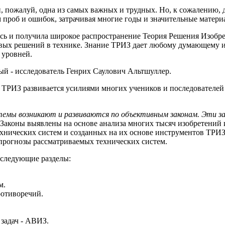
и, пожалуй, одна из самых важных и трудных. Но, к сожалению, д
проб и ошибок, затрачивая многие годы и значительные матери
сь и получила широкое распространение Теория Решения Изобрет
вых решений в технике. Знание ТРИЗ дает любому думающему и
 уровней.
й - исследователь Генрих Саулович Альтшуллер.
м ТРИЗ развивается усилиями многих учеников и последователе
темы возникают и развиваются по объективным законам. Эти зак
 Законы выявлены на основе анализа многих тысяч изобретений
ехнических систем и созданных на их основе инструментов ТРИЗ
 прогнозы рассматриваемых технических систем.
 следующие разделы:
м.
ротиворечий.
задач - АВИЗ.