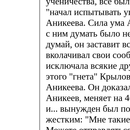
ученичества, все бы
"начал испытывать у
Аникеева. Сила ума 
с ним думать было н
думай, он заставит в
вколачивал свои соо
исключала всякие др
этого "гнета" Крылов
Аникеева. Он доказал
Аникеев, меняет на 
и... вынужден был п
жестким: "Мне такие