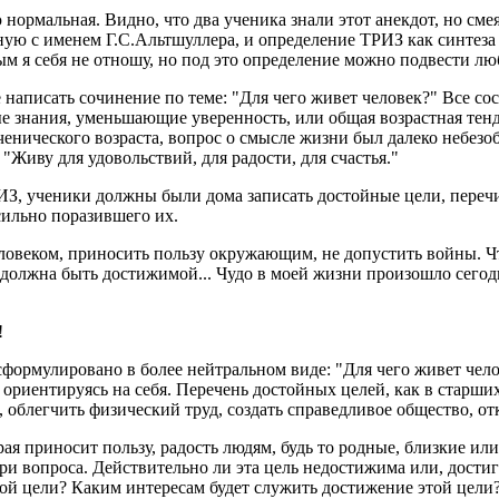
 нормальная. Видно, что два ученика знали этот анекдот, но см
ую с именем Г.С.Альтшуллера, и определение ТРИЗ как синтеза 
ым я себя не отношу, но под это определение можно подвести 
 написать сочинение по теме: "Для чего живет человек?" Все с
ные знания, уменьшающие уверенность, или общая возрастная тен
ченического возраста, вопрос о смысле жизни был далеко небез
 "Живу для удовольствий, для радости, для счастья."
ТРИЗ, ученики должны были дома записать достойные цели, пере
сильно поразившего их.
человеком, приносить пользу окружающим, не допустить войны. Ч
должна быть достижимой... Чудо в моей жизни произошло сегодня
!
формулировано в более нейтральном виде: "Для чего живет чело
а ориентируясь на себя. Перечень достойных целей, как в старши
, облегчить физический труд, создать справедливое общество, от
орая приносит пользу, радость людям, будь то родные, близкие и
три вопроса. Действительно ли эта цель недостижима или, дост
ой цели? Каким интересам будет служить достижение этой цели?.