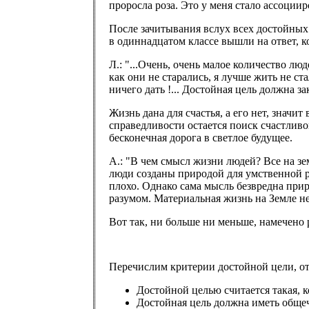
проросла роза. Это у меня стало ассоциир
После зачитывания вслух всех достойных 
в одиннадцатом классе вышли на ответ, к
Л.: "...Очень, очень малое количество лю
как они не старались, я лучше жить не с
ничего дать !... Достойная цель должна з
Жизнь дана для счастья, а его нет, значи
справедливости остается поиск счастлив
бесконечная дорога в светлое будущее.
А.: "В чем смысл жизни людей? Все на зем
люди созданы природой для умственной ра
плохо. Однако сама мысль безвредна при
разумом. Материальная жизнь на Земле не
Вот так, ни больше ни меньше, намечено
Перечислим критерии достойной цели, о
Достойной целью считается такая, к
Достойная цель должна иметь общеч