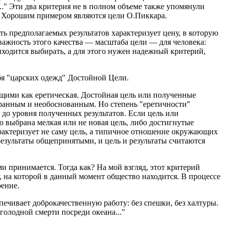
." Эти два критерия не в полном объеме также упомянули
й. Хорошим примером являются цели О.Пиккара.
ь предполагаемых результатов характеризует цену, в которую
 важность этого качества — масштаба цели — для человека:
иходится выбирать, а для этого нужен надежный критерий,
бя "царских одежд" Достойной Цели.
ющими как еретическая. Достойная цель или полученные
странным и необоснованным. Но степень "еретичности"
 до уровня полученных результатов. Если цель или
бо выбрана мелкая или не новая цель, либо достигнутые
арактеризует не саму цель, а типичное отношение окружающих
результаты общепринятыми, и цель и результаты считаются
и принимается. Тогда как? На мой взгляд, этот критерий
, на которой в данный момент общество находится. В процессе
рение.
ечивает доброкачественную работу: без спешки, без халтуры.
голодной смерти посреди океана..."