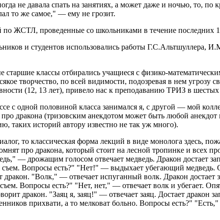
ногда не давала спать на занятиях, а может даже и ночью, то, по
ал то же самое," — ему не грозит.
й по ЖСТЛ, проведенные со школьниками в течение последних 10
ников и студентов использовались работы Г.С.Альтшуллера, И.
е старшие классы отбирались учащиеся с физико-математическим
якое творчество, по всей видимости, подозревая в нем угрозу с
ности (12, 13 лет), привело нас к преподаванию ТРИЗ в шестых 
ссе с одной половиной класса занимался я, с другой — мой колл
т про дракона (тризовским анекдотом может быть любой анекдот
, таких историй автору известно не так уж много).
иалог, то классическая форма лекций в виде монолога здесь, по
помнят про дракона, который стоит на лесной тропинке и всех пр
едь," — дрожащим голосом отвечает медведь. Дракон достает за
ебя съем. Вопросы есть?" "Нет!" — выдыхает убегающий медведь.
т дракон. "Волк," — отвечает испуганный волк. Дракон достает з
я съем. Вопросы есть?" "Нет, нет," — отвечает волк и убегает. Оп
орит дракон. "Заяц я, заяц!" — отвечает заяц. Достает дракон з
ственников прихвати, а то мелковат больно. Вопросы есть?" "Ест