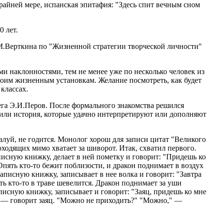
 крайней мере, испанская эпитафия: "Здесь спит вечным сном
 лет.
М.Верткина по "Жизненной стратегии творческой личности"
и наклонностями, тем не менее уже по несколько человек из
воим жизненным установкам. Желание посмотреть, как будет
классах.
ега Э.И.Перов. После формального знакомства решился
 или история, которые удачно интерпретируют или дополняют
жалуй, не годится. Монолог хорош для записи цитат "Великого
оходящих мимо хватает за шиворот. Итак, схватил первого.
писную книжку, делает в ней пометку и говорит: "Придешь ко
 Опять кто-то бежит поблизости, и дракон поднимает в воздух
аписную книжку, записывает в нее волка и говорит: "Завтра
ять кто-то в траве шевелится. Дракон поднимает за уши
аписную книжку, записывает и говорит: "Заяц, придешь ко мне
ь," — говорит заяц. "Можно не приходить?" "Можно," —