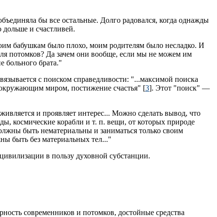
объединяла бы все остальные. Долго радовался, когда однажды
о дольше и счастливей.
. Моим бабушкам было плохо, моим родителям было несладко. И
 для потомков? Да зачем они вообще, если мы не можем им
е больного брата."
 связывается с поиском справедливости: "...максимой поиска
с окружающим миром, постижение счастья" [
3
]. Этот "поиск" —
оживляется и проявляет интерес... Можно сделать вывод, что
ы, космические корабли и т. п. вещи, от которых природе
должны быть нематериальны и заниматься только своим
ны быть без материальных тел..."
 цивилизации в пользу духовной субстанции.
рность современников и потомков, достойные средства