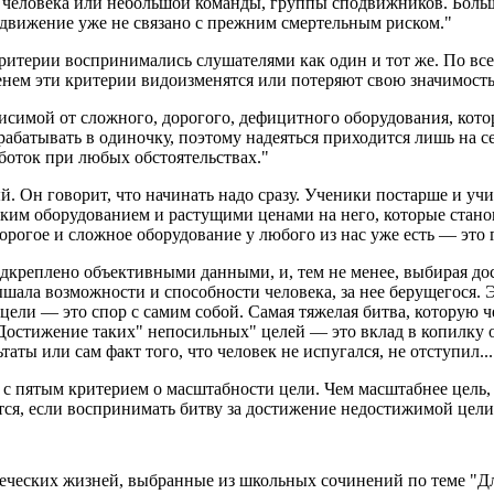
ь человека или небольшой команды, группы сподвижников. Боль
одвижение уже не связано с прежним смертельным риском."
критерии воспринимались слушателями как один и тот же. По все
енем эти критерии видоизменятся или потеряют свою значимость
исимой от сложного, дорогого, дефицитного оборудования, кото
батывать в одиночку, поэтому надеяться приходится лишь на с
аботок при любых обстоятельствах."
. Он говорит, что начинать надо сразу. Ученики постарше и учи
ким оборудованием и растущими ценами на него, которые стано
дорогое и сложное оборудование у любого из нас уже есть — это
одкреплено объективными данными, и, тем не менее, выбирая дос
шала возможности и способности человека, за нее берущегося. Эт
 цели — это спор с самим собой. Самая тяжелая битва, которую 
Достижение таких" непосильных" целей — это вклад в копилку о
аты или сам факт того, что человек не испугался, не отступил...
с пятым критерием о масштабности цели. Чем масштабнее цель, 
ся, если воспринимать битву за достижение недостижимой цели, ка
ческих жизней, выбранные из школьных сочинений по теме "Для