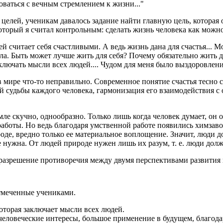
оваться с вечным стремлением к жизни..."
целей, ученикам давалось задание найти главную цель, которая 
оторый я считал контрольным: сделать жизнь человека как можн
дей считает себя счастливыми. А ведь жизнь дана для счастья..
тала. Быть может лучше жить для себя? Почему обязательно жить
аключать мысли всех людей.... Чудом для меня было выздоровлени
т в мире что-то неправильно. Современное понятие счастья тесно
ой судьбы каждого человека, гармонизация его взаимодействия 
ле скучно, однообразно. Только лишь когда человек думает, он 
боты. Но ведь благодаря умственной работе появились химзавод
роде, вредно только ее материальное воплощение. Значит, люди 
 нужна. От людей природе нужен лишь их разум, т. е. люди долж
 разрешение противоречия между двумя перспективами развития
тмеченные учениками.
оторая заключает мысли всех людей.
еловеческие интересы, большое применение в будущем, благода