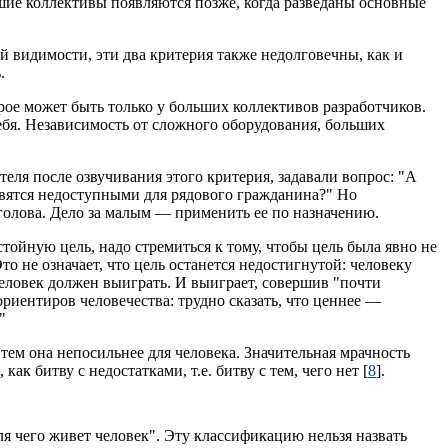
шие коллективы появляются позже, когда разведаны основные
й видимости, эти два критерия также недолговечны, как и
.
рое может быть только у больших коллективов разработчиков.
ебя. Независимость от сложного оборудования, больших
теля после озвучивания этого критерия, задавали вопрос: "А
вятся недоступными для рядового гражданина?" Но
 голова. Дело за малым — применить ее по назначению.
тойную цель, надо стремиться к тому, чтобы цель была явно не
о не означает, что цель останется недостигнутой: человеку
человек должен выиграть. И выиграет, совершив "почти
риентиров человечества: трудно сказать, что ценнее —
"
тем она непосильнее для человека. Значительная мрачность
к битву с недостатками, т.е. битву с тем, чего нет [
8
].
 чего живет человек". Эту классификацию нельзя назвать