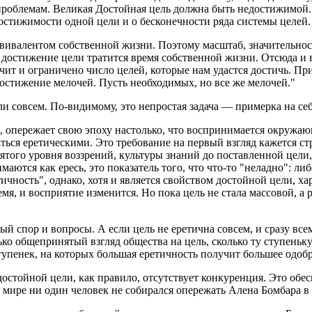
роблемам. Великая Достойная цель должна быть недостижимой..
достижимости одной цели и о бесконечности ряда системы целе
ивалентом собственной жизни. Поэтому масштаб, значительност
на достижение цели тратится время собственной жизни. Отсюда и
чит и ограничено число целей, которые нам удастся достичь. Пр
достижение мелочей. Пусть необходимых, но все же мелочей."
и совсем. По-видимому, это непростая задача — примерка на се
о, опережает свою эпоху настолько, что воспринимается окружа
аться еретическими. Это требование на первый взгляд кажется 
того уровня воззрений, культуры знаний до поставленной цели,
аются как ересь, это показатель того, что что-то "неладно": ли
ичность", однако, хотя и является свойством достойной цели, х
я, и восприятие изменится. Но пока цель не стала массовой, а 
 спор и вопросы. А если цель не еретична совсем, и сразу всем
ко общепринятый взгляд общества на цель, сколько ту ступеньку
ступенек, на которых большая еретичность получит большее одоб
стойной цели, как правило, отсутствует конкуренция. Это обесп
 мире ни один человек не собирался опережать Алена Бомбара в 