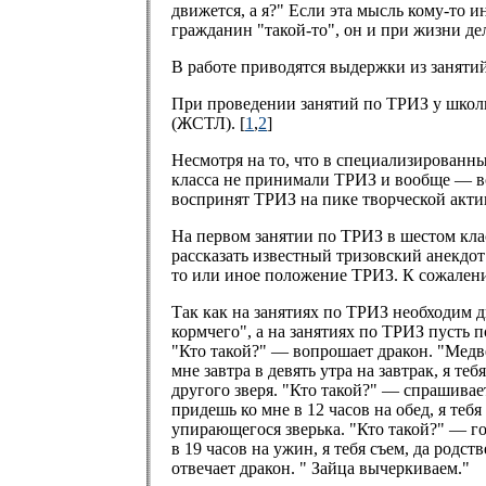
движется, а я?" Если эта мысль кому-то и
гражданин "такой-то", он и при жизни дел
В работе приводятся выдержки из заняти
При проведении занятий по ТРИЗ у школь
(ЖСТЛ). [
1
,
2
]
Несмотря на то, что в специализированны
класса не принимали ТРИЗ и вообще — вс
воспринят ТРИЗ на пике творческой актив
На первом занятии по ТРИЗ в шестом кла
рассказать известный тризовский анекдо
то или иное положение ТРИЗ. К сожалению
Так как на занятиях по ТРИЗ необходим д
кормчего", а на занятиях по ТРИЗ пусть 
"Кто такой?" — вопрошает дракон. "Медв
мне завтра в девять утра на завтрак, я т
другого зверя. "Кто такой?" — спрашивае
придешь ко мне в 12 часов на обед, я теб
упирающегося зверька. "Кто такой?" — гов
в 19 часов на ужин, я тебя съем, да род
отвечает дракон. " Зайца вычеркиваем."