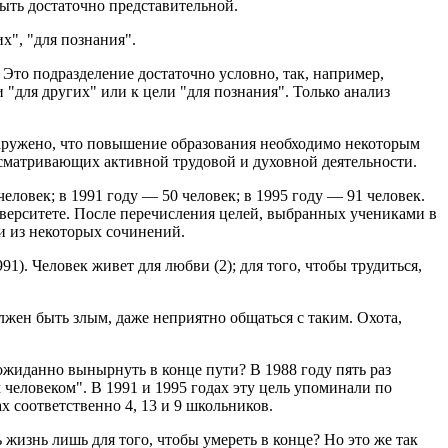
быть достаточно представительной.
х", "для познания".
 Это подразделение достаточно условно, так, например,
 "для других" или к цели "для познания". Только анализ
наружено, что повышение образования необходимо некоторым
сматривающих активной трудовой и духовной деятельности.
еловек; в 1991 году — 50 человек; в 1995 году — 91 человек.
иверситете. После перечисления целей, выбранных учениками в
и из некоторых сочинений.
991). Человек живет для любви (2); для того, чтобы трудиться,
должен быть злым, даже неприятно общаться с таким. Охота,
неожиданно вынырнуть в конце пути? В 1988 году пять раз
человеком". В 1991 и 1995 годах эту цель упоминали по
х соответственно 4, 13 и 9 школьников.
жизнь лишь для того, чтобы умереть в конце? Но это же так