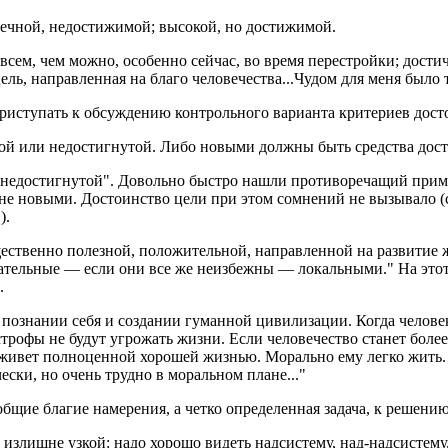
нечной, недостижимой; высокой, но достижимой.
е всем, чем можно, особенно сейчас, во время перестройки; дост
ель, направленная на благо человечества...Чудом для меня было т
иступать к обсуждению контрольного варианта критериев досто
вой или недостигнутой. Либо новыми должны быть средства дос
недостигнутой". Довольно быстро нашли противоречащий пример
не новыми. Достоинство цели при этом сомнений не вызывало (сп
).
щественно полезной, положительной, направленной на развитие 
тельные — если они все же неизбежны — локальными." На этот 
.
 познании себя и создании гуманной цивилизации. Когда человек
трофы не будут угрожать жизни. Если человечество станет более
 живет полноценной хорошей жизнью. Морально ему легко жить. Ч
ески, но очень трудно в моральном плане..."
бщие благие намерения, а четко определенная задача, к решени
ь излишне узкой: надо хорошо видеть надсистему, над-надсистем