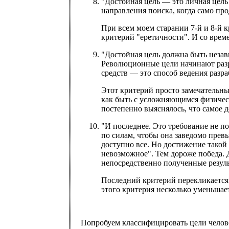
"Достойная цель — это личная цел
направления поиска, когда само пр
При всем моем старании 7-й и 8-й 
критерий "еретичности". И со врем
"Достойная цель должна быть незав
Революционные цели начинают разра
средств — это способ ведения разр
Этот критерий просто замечательный
как быть с усложняющимся физичес
постепенно выяснялось, что самое 
"И последнее. Это требование не п
по силам, чтобы она заведомо превы
доступно все. Но достижение такой
невозможное". Тем дороже победа. 
непосредственно полученные результ
Последний критерий перекликается 
этого критерия несколько уменьшает
Попробуем классифицировать цели челове