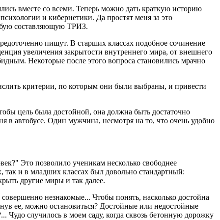
еялись вместе со всеми. Теперь можно дать краткую историю
психологии и кибернетики. Да простят меня за это
любую составляющую ТРИЗ.
осредоточенно пишут. В старших классах подобное сочинение
денция увеличения закрытости внутреннего мира, от внешнего
обидным. Некоторые после этого вопроса становились мрачно
числить критерии, по которым они были выбраны, и привести
тобы цель была достойной, она должна быть достаточно
 в автобусе. Один мужчина, несмотря на то, что очень удобно
век?" Это позволило ученикам несколько свободнее
х, так и в младших классах был довольно стандартный:
крыть другие миры и так далее.
ли совершенно незнакомые... Чтобы понять, насколько достойна
игнув ее, можно остановиться? Достойные или недостойные
.. Чудо случилось в моем саду, когда сквозь бетонную дорожку