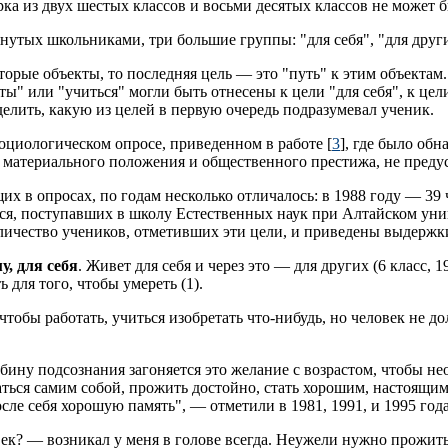
ка из двух шестых классов и восьми десятых классов не может 
утых школьниками, три большие группы: "для себя", "для други
орые объекты, то последняя цель — это "путь" к этим объектам.
ы" или "учиться" могли быть отнесены к цели "для себя", к цели
елить, какую из целей в первую очередь подразумевал ученик.
оциологическом опросе, приведенном в работе [
3
], где было об
 материального положения и общественного престижа, не преду
х в опросах, по годам несколько отличалось: в 1988 году — 39 ч
хся, поступавших в школу Естественных наук при Алтайском ун
количество учеников, отметивших эти цели, и приведены выдержк
, для себя
. Живет для себя и через это — для других (6 класс, 1
ь для того, чтобы умереть (1).
, чтобы работать, учиться изобретать что-нибудь, но человек не 
глубину подсознания загоняется это желание с возрастом, чтобы 
ться самим собой, прожить достойно, стать хорошим, настоящим 
сле себя хорошую память", — отметили в 1981, 1991, и 1995 года
ек? — возникал у меня в голове всегда. Неужели нужно прожить 