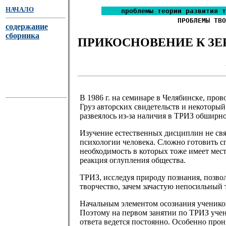
НАЧАЛО
проблемы теории развития т
ПРОБЛЕМЫ ТВО
содержание
сборника
ПРИКОСНОВЕНИЕ К ЗЕ
В 1986 г. на семинаре в Челябинске, про
Груз авторских свидетельств и некоторы
развеялось из-за наличия в ТРИЗ обширно
Изучение естественных дисциплин не свя
психологии человека. Сложно готовить с
необходимость в которых тоже имеет мест
реакция оглупления общества.
ТРИЗ, исследуя природу познания, позвол
творчество, зачем зачастую непосильный 
Начальным элементом осознания учеником
Поэтому на первом занятии по ТРИЗ учени
ответа ведется постоянно. Особенно пронз