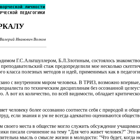
ворческой личности
РЧЕСКОЙ ПЕДАГОГИКИ
РКАЛУ
Валерий Иванович Волков
водимом Г.С.Альтшуллером, Б.Л.Злотиным, состоялось знакомство
й преподавательский стаж предопределили мое несколько скепти
го класса полезных методов и идей, применимых как в педагогич
зано с внутренним миром человека. В ТРИЗ, возможно впервые,
пециалиста по техническим дисциплинам без осознанной целеус
о. А вот их количество, по всей видимости, обладает критическо
яет человеку более осознанно соотнести себя с природой и общес
труд, если знания и ум не всегда адекватно оцениваются обществ
 своего места в обществе могло служить обсуждение учащимися
ки писали сочинение на тему "Для чего живет человек?" Это ве
ительна мысль о смысле жизни в молодости: "Что будет, когда не