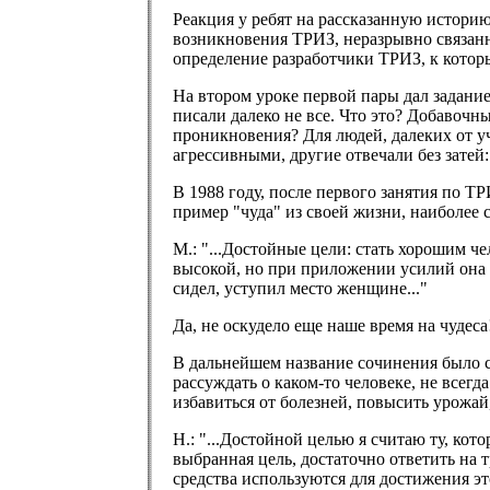
Реакция у ребят на рассказанную историю
возникновения ТРИЗ, неразрывно связанн
определение разработчики ТРИЗ, к котор
На втором уроке первой пары дал задание
писали далеко не все. Что это? Добавоч
проникновения? Для людей, далеких от у
агрессивными, другие отвечали без затей:
В 1988 году, после первого занятия по 
пример "чуда" из своей жизни, наиболее 
М.: "...Достойные цели: стать хорошим 
высокой, но при приложении усилий она 
сидел, уступил место женщине..."
Да, не оскудело еще наше время на чудеса
В дальнейшем название сочинения было с
рассуждать о каком-то человеке, не всегд
избавиться от болезней, повысить урожай
Н.: "...Достойной целью я считаю ту, кот
выбранная цель, достаточно ответить на 
средства используются для достижения эт