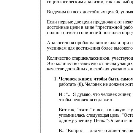
социологическим анализом, так как выбор
Выделим из всех достойных целей, упомян
Если первые две цели предполагают некот
достойные цели в виде "престижной работ
полного текста сочинений позволял опред
Аналогичная проблема возникала и при с
ученикам для достижения более высокого
Количество старшеклассников, участвующи
Это количество зависело от числа учащи
качестве достойных, в скобках указано 
Человек живет, чтобы быть самому
работать (8). Человек не должен жит
И.: "... Я думаю, что человек живет
чтобы человек всегда жил...".
Вот так, "охота" и все, а в какую 
упоминалась следующая цель: "Оста
одному ученику. Цель: "Оставить по
В.: "Вопрос — для чего живет челов