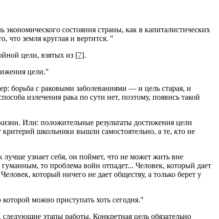
ичь экономического состояния страны, как в капиталистических
о, что земля круглая и вертится. "
йной цели, взятых из [
7
].
тижения цели."
: борьба с раковыми заболеваниями — и цель старая, и
особа излечения рака по сути нет, поэтому, появись такой
жизни. Или: положительные результаты достижения цели
критерий школьники вышли самостоятельно, а те, кто не
 лучше узнает себя, он поймет, что не может жить вне
 гуманным, то проблема войн отпадет... Человек, который дает
еловек, который ничего не дает обществу, а только берет у
ю которой можно приступать хоть сегодня."
у, следующие этапы работы. Конкретная цель обязательно