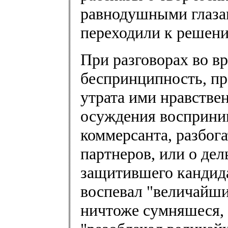
равнодушными глазами
переходили к решени
При разговорах во в
беспринципность, п
утрата ими нравстве
осуждения восприни
коммерсанта, разбог
партнеров, или о дель
защитившего кандида
воспевал "величайши
ничтоже сумняшеся, 