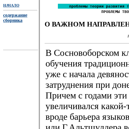
НАЧАЛО
проблемы теории развития т
ПРОБЛЕМЫ ТВО
содержание
сборника
О ВАЖНОМ НАПРАВЛЕН
В Сосновоборском к
обучения традицион
уже с начала девянос
затруднения при дон
Причем с годами эти
увеличивался какой-
вроде барьера языко
или Г.Альтшуллера в