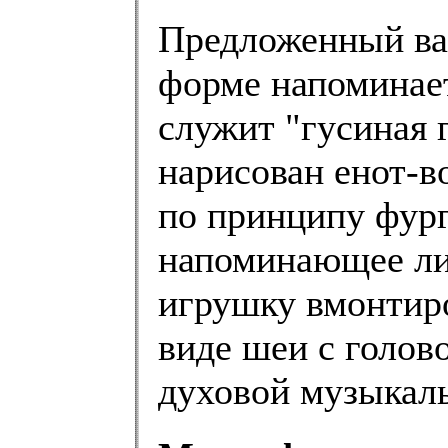
Предложенный вар
форме напоминает
служит "гусиная 
нарисован енот-в
по принципу фург
напоминающее лис
игрушку вмонтиро
виде шеи с голов
духовой музыкал