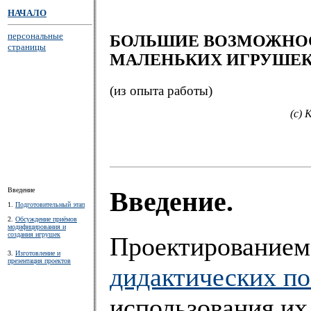
НАЧАЛО
персональные
БОЛЬШИЕ ВОЗМОЖНО
страницы
МАЛЕНЬКИХ ИГРУШЕ
(из опыта работы)
(c) 
Введение
Введение.
1.
Подготовительный этап
2.
Обсуждение приёмов
модифицирования и
создания игрушек
Проектирование
3.
Изготовление и
презентация проектов
дидактических п
использования их