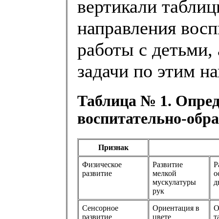
вертикали табли
направления восп
работы с детьми,
задачи по этим н
Таблица № 1. Опре
воспитательно-обра
Признак
Физическое
Развитие
Р
развитие
мелкой
о
мускулатуры
д
рук
Сенсорное
Ориентация в
О
развитие
цвете
т