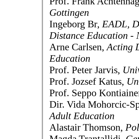
Prof. Frank Achtenha
Gottingen
Ingeborg Br,
EADL, Di
Distance Education 
Arne Carlsen,
Acting D
Education
Prof. Peter Jarvis,
Univ
Prof. Jozsef Katus,
Uni
Prof. Seppo Kontiain
Dir. Vida Mohorcic-S
Adult Education
Alastair Thomson,
Pol
Magda Trantallidi,
Gen