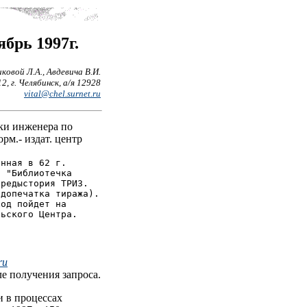
брь 1997г.
овой Л.А., Авдевича В.И.
2, г. Челябинск, а/я 12928
vital@chel.surnet.ru
тки инженера по
рм.- издат. центр
анная в 62 г.
и "Библиотечка
предыстория ТРИЗ.
 допечатка тиража).
ход пойдет на
льского Центра.
ru
е получения запроса.
и в процессах