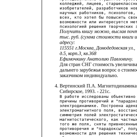
колледжей, лицеев, старшеклассн
изобретателей, разработчиков но
научных работников, психологов,
всех, кто хотел бы повысить сво
возможности или интересуется ме
психологией решения творческих 
Получить книгу можно, выслав почт
тыс. руб. (сумма стоимости книги и
адресу:
115551 г.Москва, Домодедовская ул.,
д.5, корп.3, кв.368
Ефимочкину Анатолию Павловичу.
Для стран СНГ стоимость увеличива
дальнего зарубежья вопрос о стоимо
заказчиком индивидуально.
Вертинский П.А. Магнитодинамика. 
Сибирское, 1993. - 221с.
В работе исследованы объективно
причины противоречий и "парадок
электродинамике. Построена адек
электромагнитного поля, восстан
симметрия полей электростатичес
магнитостатического, как частны
того же поля, сняты привнесенны
противоречия и "парадоксы", пол
возможности для решения техниче