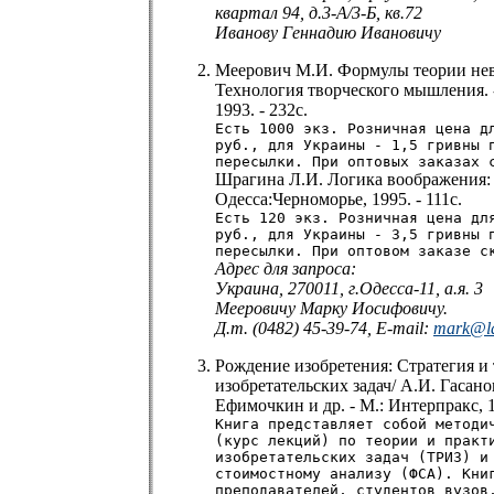
квартал 94, д.3-А/3-Б, кв.72
Иванову Геннадию Ивановичу
Меерович М.И. Формулы теории нев
Технология творческого мышления. 
1993. - 232с.
Есть 1000 экз. Розничная цена д
руб., для Украины - 1,5 гривны 
пересылки. При оптовых заказах 
Шрагина Л.И. Логика воображения: 
Одесса:Черноморье, 1995. - 111с.
Есть 120 экз. Розничная цена дл
руб., для Украины - 3,5 гривны 
пересылки. При оптовом заказе с
Адрес для запроса:
Украина, 270011, г.Одесса-11, а.я. 3
Мееровичу Марку Иосифовичу.
Д.т. (0482) 45-39-74, E-mail:
mark@la
Рождение изобретения: Стратегия и
изобретательских задач/ А.И. Гасано
Ефимочкин и др. - М.: Интерпракс, 1
Книга представляет собой методи
(курс лекций) по теории и практ
изобретательских задач (ТРИЗ) и
стоимостному анализу (ФСА). Кни
преподавателей, студентов вузов