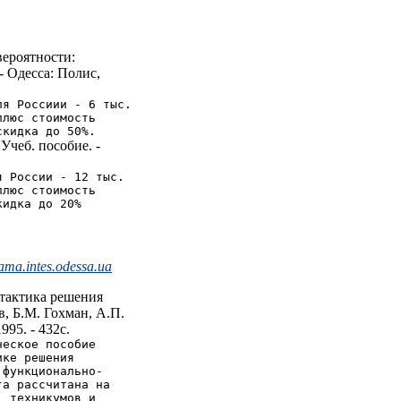
ероятности:
- Одесса: Полис,
ля Россиии - 6 тыс.
плюс стоимость
скидка до 50%.
Учеб. пособие. -
я России - 12 тыс.
плюс стоимость
кидка до 20%
ma.intes.odessa.ua
 тактика решения
в, Б.М. Гохман, А.П.
995. - 432с.
ческое пособие
ике решения
 функционально-
га рассчитана на
, техникумов и