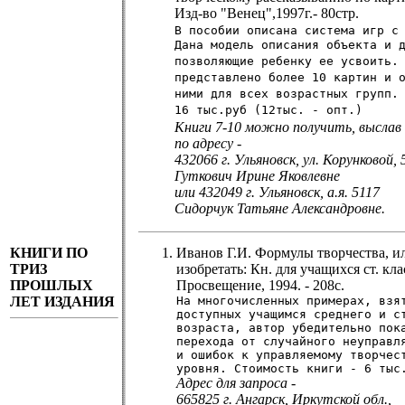
Изд-во "Венец",1997г.- 80стр.
В пособии описана система игр с
Дана модель описания объекта и 
позволяющие ребенку ее усвоить.
представлено более 10 картин и 
ними для всех возрастных групп.
16 тыс.руб (12тыс. - опт.)
Книги 7-10 можно получить, выслав
по адресу -
432066 г. Ульяновск, ул. Корунковой
Гуткович Ирине Яковлевне
или 432049 г. Ульяновск, а.я. 5117
Сидорчук Татьяне Александровне.
КНИГИ ПО
Иванов Г.И. Формулы творчества, и
ТРИЗ
изобретать: Кн. для учащихся ст. клас
ПРОШЛЫХ
Просвещение, 1994. - 208с.
ЛЕТ ИЗДАНИЯ
На многочисленных примерах, взя
доступных учащимся среднего и с
возраста, автор убедительно пок
перехода от случайного неуправл
и ошибок к управляемому творчес
уровня. Стоимость книги - 6 тыс
Адрес для запроса -
665825 г. Ангарск, Иркутской обл.,