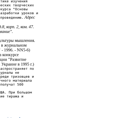
ктике изучения
ческих творческих
 курса "Основы
разработки уроков и
Адрес
 проведению.
8, корп. 2, ком. 47.
вание".
ультуры мышления.
. в журнальном
- 1996. - NN5-6)
а конкурсе
ции "Развитие
Украине в 1995 г.)
распространяет по
журналы не
среди тризовцев и
очного материала
 получат 500
США. При большом
ние тиража и