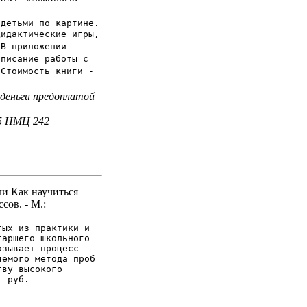
 детьми по картине.
дидактические игры,
 В приложении
описание работы с
 Стоимость книги -
 деньги предоплатой
, 5 НМЦ 242
ли Как научиться
сов. - М.:
тых из практики и
таршего школьного
азывает процесс
яемого метода проб
тву высокого
. руб.