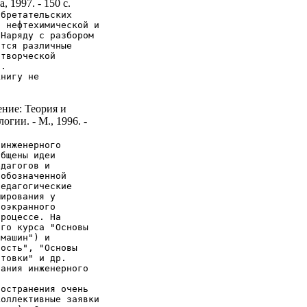
, 1997. - 150 с.
обретательских
, нефтехимической и
 Наряду с разбором
ятся различные
 творческой
З.
книгу не
ние: Теория и
гии. - М., 1996. -
 инженерного
общены идеи
едагогов и
 обозначенной
педагогические
мирования у
гоэкранного
процессе. На
ого курса "Основы
 машин") и
ность", "Основы
отовки" и др.
вания инженерного
ространения очень
коллективные заявки