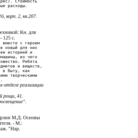
дрес). Стоимость
вые расходы.
, корп. 2, кв.207.
ехникой: Кн. для
- 125 с.
ь вместе с героем
 в новый для них
 ее историей и
 машины, из чего
ножество. Ребята
едметов и веществ,
я в быту, как
кими творческими
и.
в отделе реализации
й рощи, 41.
освещение".
ырлин М.Д. Основы
теля. - М.:
каж. "Нар.