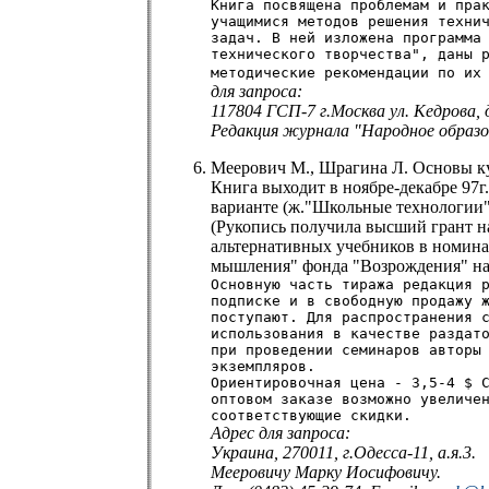
Книга посвящена проблемам и пра
учащимися методов решения техни
задач. В ней изложена программа
технического творчества", даны 
методические рекомендации по их
для запроса:
117804 ГСП-7 г.Москва ул. Кедрова, д.
Редакция журнала "Народное образо
Меерович М., Шрагина Л. Основы к
Книга выходит в ноябре-декабре 97г
варианте (ж."Школьные технологии" 
(Рукопись получила высший грант н
альтернативных учебников в номина
мышления" фонда "Возрождения" на 
Основную часть тиража редакция 
подписке и в свободную продажу 
поступают. Для распространения 
использования в качестве раздат
при проведении семинаров авторы
экземпляров.
Ориентировочная цена - 3,5-4 $ 
оптовом заказе возможно увеличе
соответствующие скидки.
Адрес для запроса:
Украина, 270011, г.Одесса-11, а.я.3.
Мееровичу Марку Иосифовичу.