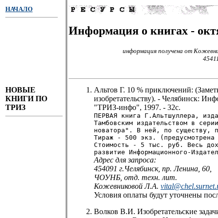
НАЧАЛО
Информация о книгах - октя
информация получена от Кожевник
45411
НОВЫЕ
Альтов Г. 10 % приключений: (Заме
КНИГИ ПО
изобретательству). - Челябинск: Инфо
ТРИЗ
"ТРИЗ-инфо", 1997. - 32с.
ПЕРВАЯ книга Г.Альтшуллера, изд
Тамбовским издательством в сери
новатора". В ней, по существу, 
Тираж - 500 экз. (предусмотрена
Стоимость - 5 тыс. руб. Весь до
развитие Информационного-Издате
Адрес для запроса:
454091 г.Челябинск, пр. Ленина, 60,
ЧОУНБ, отд. техн. лит.
Кожевниковой Л.А.
vital@chel.surnet.
Условия оплаты будут уточнены посл
Волков В.И. Изобретательские задач