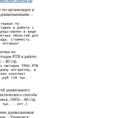
ma.intes.odessa.ua
е по организации и
 дошкольниками. -
атериал по
нтария в работе с
представлен в виде
метных областей для
сада. Стоимость
- оптовая)
почки по
тодов РТВ в работе
 - 40 стр.
ых методов ТРИЗ-РТВ
ждому алгоритму, в
влен конспект
с.руб (10 тыс. -
тей дошкольного
ектического способа
ск, 1995г. - 80 стр.
0 тыс. - опт.)
ение дошкольников
не. - Ульяновск: