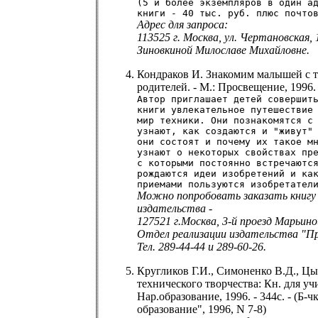
(5 и более экземпляров в один а
книги - 40 тыс. руб. плюс почто
Адрес для запроса:
113525 г. Москва, ул. Чертановская, 16
Зиновкиной Милославе Михайловне.
Кондраков И. Знакомим малышей с т
родителей. - М.: Просвещение, 1996. 
Автор приглашает детей совершит
книги увлекательное путешествие
мир техники. Они познакомятся с
узнают, как создаются и "живут"
они состоят и почему их такое м
узнают о некоторых свойствах пр
с которыми постоянно встречаютс
рождаются идеи изобретений и ка
приемами пользуются изобретател
Можно попробовать заказать книгу 
издательства -
127521 г.Москва, 3-й проезд Марьино
Отдел реализации издательства "Пр
Тел. 289-44-44 и 289-60-26.
Кругликов Г.И., Симоненко В.Д., Ц
технического творчества: Кн. для учи
Нар.образование, 1996. - 344с. - (Б-ч
образование", 1996, N 7-8)