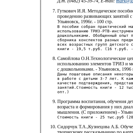
Д.т. (0482) 45-39-74, E-mail:
mark@la
Гуткович И.Я. Методическое пособи
проведению развивающих занятий с
Ульяновск, 1996г. - 100 стр.
В пособии собран практический м
использованию ТРИЗ-РТВ-инструме
дошкольниками. Обобщенный опыт 
сборника конспектов разных пред
всех возрастных групп детского 
книги - 19,5 т.руб. (16 т.руб. 
Самойлова О.Н.Технологические це
использованию элементов ТРИЗ и ме
с дошкольниками. - Ульяновск, 1996 г.
Даны пошаговые описания некотор
в работе с детьми 3-7 лет. К ка
качестве подтверждения, предста
занятий.Стоимость книги - 12 ты
опт.)
Программа воспитания, обучения де
возраста и формирования у них диал
мышления. (С приложением) - Ульянов
Стоимость книги - 25 тыс.руб (2
Сидорчук Т.А.,Кузнецова А.Б. Обуч
творческому рассказыванию по карти