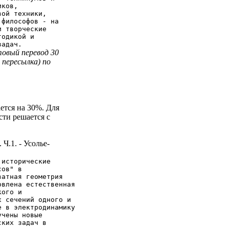
иков,
вой техники,
 философов - на
и творческие
тодикой и
задач.
овый перевод 30
 пересылка) по
ется на 30%. Для
сти решается с
Ч.1. - Усолье-
 исторические
сов" в
ватная геометрия
овлена естественная
кого и
х сечений одного и
е в электродинамику
учены новые
ских задач в