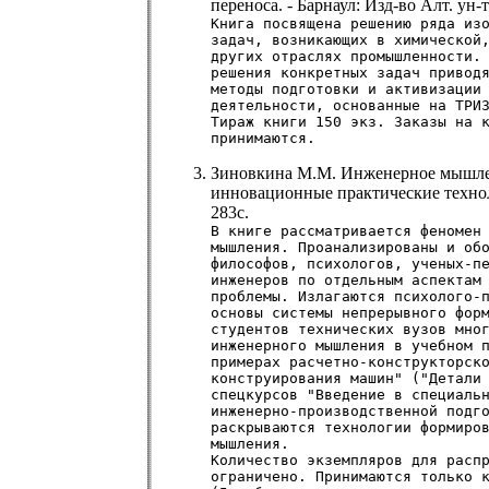
переноса. - Барнаул: Изд-во Алт. ун-та
Книга посвящена решению ряда из
задач, возникающих в химической
других отраслях промышленности.
решения конкретных задач привод
методы подготовки и активизации
деятельности, основанные на ТРИ
Тираж книги 150 экз. Заказы на 
принимаются.
Зиновкина М.М. Инженерное мышле
инновационные практические техноло
283с.
В книге рассматривается феномен
мышления. Проанализированы и об
философов, психологов, ученых-п
инженеров по отдельным аспектам
проблемы. Излагаются психолого-
основы системы непрерывного фор
студентов технических вузов мно
инженерного мышления в учебном 
примерах расчетно-конструкторск
конструирования машин" ("Детали
спецкурсов "Введение в специаль
инженерно-производственной подг
раскрываются технологии формиро
мышления.
Количество экземпляров для расп
ограничено. Принимаются только 