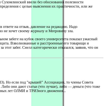
и Сухомлинский ввели без обоснования полезности
определения с целью выяснения их практичности, или же
 ответе на отзыв, давление на редакцию. Надо
о не хочет своему журналу и Мееровичу зла.
ном забеге на кубок своего университета показал ужасный
ицита. Взволнованные и расстроенные его товарищи и
 этот забег. Снелл категорически отказался, заявив, что он
З). Но если под "крышей" Ассоциации, то члены Совета
. Либо они дают статьи (что лучше), либо — деньги (что тоже
первых лет ОЛМИ и ТРИЗного движения...