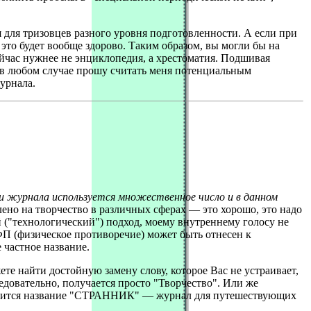
 для тризовцев разного уровня подготовленности. А если при
 это будет вообще здорово. Таким образом, вы могли бы на
ейчас нужнее не энциклопедия, а хрестоматия. Подшивая
о в любом случае прошу считать меня потенциальным
урнала.
ии журнала используется множественное число и в данном
елено на творчество в различных сферах — это хорошо, это надо
 ("технологический") подход, моему внутреннему голосу не
 ФП (физическое противоречие) может быть отнесен к
 частное название.
те найти достойную замену слову, которое Вас не устраивает,
ледовательно, получается просто "Творчество". Или же
нравится название "СТРАННИК" — журнал для путешествующих