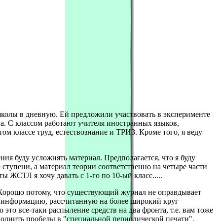
школы в дневную. Ей предложили участвовать в эксперименте
а. С классом работают учителя иностранных языков,
ом классе труд, естествознание и ТРИЗ. Кроме того, я веду
ия буду усложнять материал. Предполагается, что я буду
е ступени, а материал теории соответственно на четыре части
ЖСТЛ я хочу давать с 1-го по 10-ый класс.....
. Хорошо потому, что существующий журнал не оправдывает
ю информацию, рассчитанную на более широкий круг
 это все-таки распыление средств на два фронта, т.е. вам тоже
полнить пробелы в "специальной периодической печати",