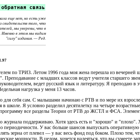
обратная связь
ала еще нет, но есть уже
з свидетельств того, что
телей, мы уверены, что в
 Именно в этом мы видим
"силу" издания. — Ред.
.97
телем по ТРИЗ. Летом 1996 года моя жена перешла из вечерней 
". Преподавание с младших классов ведут учителя старшего звен
уководителем, ведет русский язык и литературу. Я преподаю в эт
Недельная нагрузка у меня 13 часов.
 для себя сам. С малышами начинаю с РТВ и по мере их взрослен
я в школе. Я условно разделил десятилетку на четыре возрастны
программу все разделы Теории от РТВ до ЖСТЛ и ФСА. Элементы 
о журнала поддерживаю. Хотя здесь есть и "хорошо" и "плохо"
 по периодичности. У вас больше шансов выпускать оперативну
ять зерна от плевел — у вас весь фонд под боком. Плохо тем, что
еские мощности. В целом, хочется надеяться, что вы сумеете за