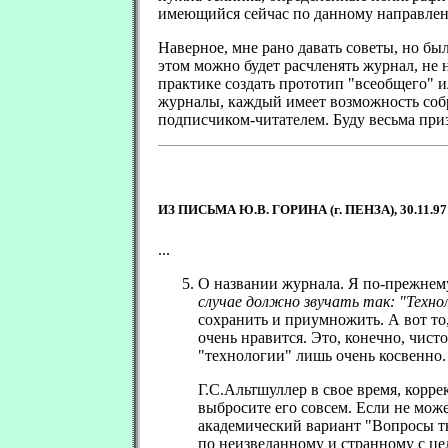
имеющийся сейчас по данному направле
Наверное, мне рано давать советы, но бы
этом можно будет расчленять журнал, не н
практике создать прототип "всеобщего" и
журналы, каждый имеет возможность собр
подписчиком-читателем. Буду весьма при
.
ИЗ ПИСЬМА Ю.В. ГОРИНА (г. ПЕНЗА), 30.11.97
...
О названии журнала. Я по-прежнему
случае должно звучать так: "Техно
сохранить и приумножить. А вот то
очень нравится. Это, конечно, чис
"технологии" лишь очень косвенно. 
Г.С.Альтшуллер в свое время, корре
выбросите его совсем. Если не може
академический вариант "Вопросы т
по неизведанному и странному с цел