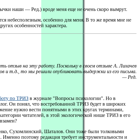
вычки наши — Ред.) вроде меня еще не очень скоро вымрут.
тся небесполезным, особенно для меня. В то же время мне не
других особенностей характера.
ать отзыв на эту работу. Поскольку в своем отзыве А. Лихачев
в и т.д., то мы решили опубликовать выдержки из его письма.
— Ред.
боту по ТРИЗ
в журнале "Вопросы психологии". Но в
лог. Он понял, что востребованной ТРИЗ будет в широких
ожение нужно вести понятными в этих кругах терминами,
атегории читателей, в этой экологической нише ТРИЗ в его
 взамен?
енко, Сухомлинский, Шаталов. Они тоже были толковыми
. Именно поэтому редакция требует инструментальности и