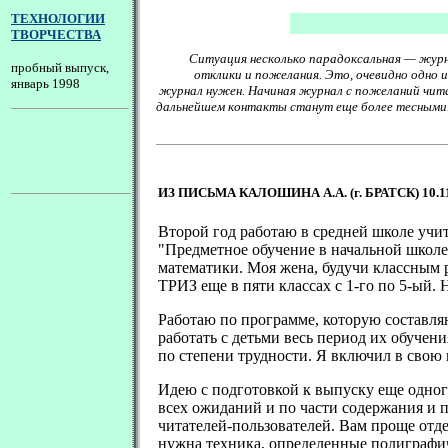
ТЕХНОЛОГИИ
ТВОРЧЕСТВА
Ситуация несколько парадоксальная — журн
пробный выпуск,
отклики и пожелания. Это, очевидно одно и
январь 1998
журнал нужен. Начиная журнал с пожеланий чита
дальнейшем контакты станут еще более тесными.
.
ИЗ ПИСЬМА КАЛОШИНА А.А. (г. БРАТСК) 10.11
Второй год работаю в средней школе учи
"Предметное обучение в начальной школе
математики. Моя жена, будучи классным р
ТРИЗ еще в пяти классах с 1-го по 5-ый. 
Работаю по программе, которую составляю
работать с детьми весь период их обучени
по степени трудности. Я включил в свою 
Идею с подготовкой к выпуску еще одног
всех ожиданий и по части содержания и
читателей-пользователей. Вам проще отдел
нужна техника, определенные полиграфич