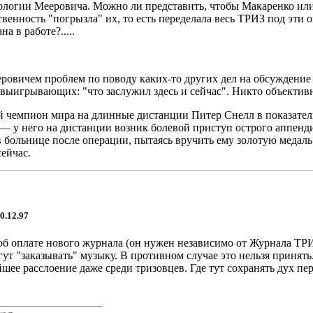
ологии Мееровича. Можно ли представить, чтобы Макаренко ил
венность "погрызла" их, то есть переделала весь ТРИЗ под эти 
 в работе?.....
овичем проблем по поводу каких-то других дел на обсуждение в
выигрывающих: "что заслужил здесь и сейчас". Никто объективн
чемпион мира на длинные дистанции Питер Снелл в показатель
— у него на дистанции возник болевой приступ острого аппенд
больнице после операции, пытаясь вручить ему золотую медаль за
сейчас.
.12.97
б оплате нового журнала (он нужен независимо от Журнала ТРИ
гут "заказывать" музыку. В противном случае это нельзя принять
йшее расслоение даже среди тризовцев. Где тут сохранять дух 