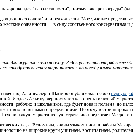
ень хороша идея "параллельности", потому как "ретрограды" (ка
едакционного совета" или редколлегии. Мое участие представляе
бо жесткие обязанности — в силу собственного консерватизма и 
7
лали для журнала свою работу. Редакция попросила ряд коллег д
по поводу применения терминологии, по поводу языка материало
к известно, Альтшуллер и Шапиро опубликовали свою
первую ра
нной. И здесь Альтшуллер поступил как очень толковый маркето
ности, рабочих и школьников, где будет нова и полезна, но изл
нтуитивно понятными определениями. Поэтому в этой широкой к
 Неясно, какую маркетинговую стратегию предлагает Меерович
гогических наук. Вспомним, каким языком писали работы Макар
инологию на широкие круги учителей, воспитателей, родителей