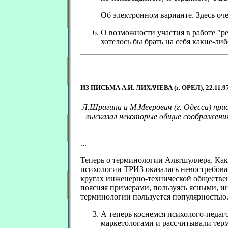
Об электронном варианте. Здесь оч
О возможности участия в работе "р
хотелось бы брать на себя какие-ли
.
ИЗ ПИСЬМА А.И. ЛИХАЧЕВА (г. ОРЕЛ), 22.11.9
Л.Шрагина и М.Меерович (г. Одесса) прис
высказал некоторые общие соображения 
...
Теперь о терминологии Альтшуллера. Ка
психологии ТРИЗ оказалась невостребова
кругах инженерно-технической обществен
поясняя примерами, пользуясь ясными, и
терминологии пользуется популярностью.
А теперь коснемся психолого-педа
маркетологами и рассчитывали терм