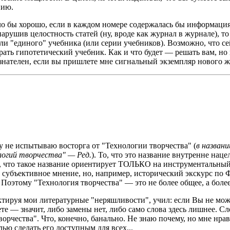
нию.
ло бы хорошо, если в каждом номере содержалась бы информация
арушив целостность статей (ну, вроде как журнал в журнале), то
ли "единого" учебника (или серии учебников). Возможно, что с
ать гипотетический учебник. Как и что будет — решать вам, н
знателен, если вы пришлете мне сигнальный экземпляр нового ж
 не испытываю восторга от "Технологии творчества" (
в назван
логий творчества" — Ред.
). То, что это название внутренне нац
, что такое название ориентирует ТОЛЬКО на инструментальный
то субъективное мнение, но, например, исторический экскурс по
Поэтому "Технология творчества" — это не более общее, а более
ктируя мои литературные "неряшливости", учил: если Вы не може
те — значит, либо замены нет, либо само слова здесь лишнее. С
ворчества". Что, конечно, банально. Не знаю почему, но мне 
ью сделать его доступным для всех...