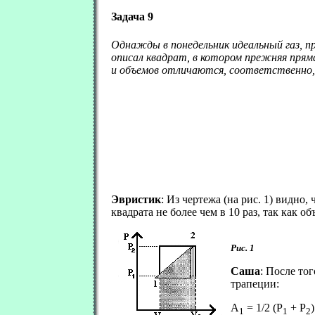
Задача 9
Однажды в понедельник идеальный газ, п
описал квадрат, в котором прежняя прям
и объемов отличаются, соответственно, в
Эвристик
: Из чертежа (на рис. 1) видн
квадрата не более чем в 10 раз, так как 
Рис. 1
Саша
: После то
трапеции:
А
= 1/2 (Р
+ Р
1
1
2