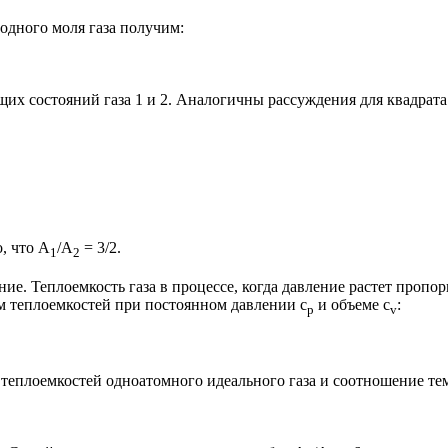
одного моля газа получим:
х состояний газа 1 и 2. Аналогичны рассуждения для квадрата
, что А
/А
= 3/2.
1
2
ние. Теплоемкость газа в процессе, когда давление растет проп
м теплоемкостей при постоянном давлении с
и объеме с
:
p
v
теплоемкостей одноатомного идеального газа и соотношение те