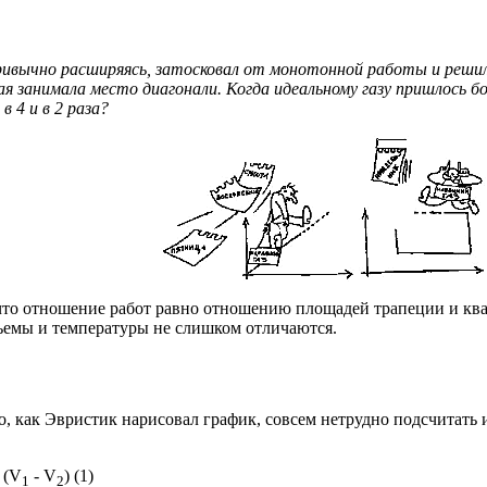
ривычно расширяясь, затосковал от монотонной работы и решил
ая занимала место диагонали. Когда идеальному газу пришлось 
 4 и в 2 раза?
о, что отношение работ равно отношению площадей трапеции и к
объемы и температуры не слишком отличаются.
го, как Эвристик нарисовал график, совсем нетрудно подсчитат
) (V
- V
) (1)
1
2