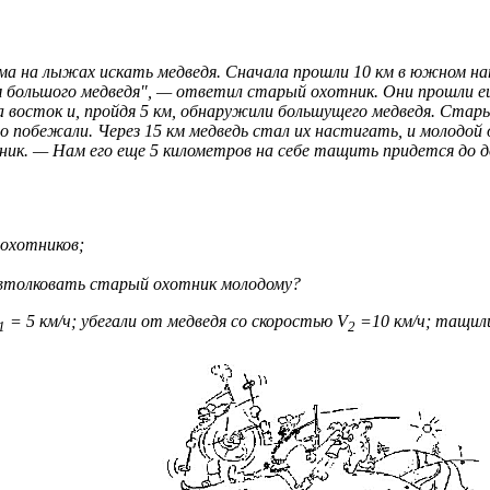
а на лыжах искать медведя. Сначала прошли 10 км в южном нап
 большого медведя", — ответил старый охотник. Они прошли ещ
 восток и, пройдя 5 км, обнаружили большущего медведя. Старый
 побежали. Через 15 км медведь стал их настигать, и молодой 
ик. — Нам его еще 5 километров на себе тащить придется до д
 охотников;
л втолковать старый охотник молодому?
= 5 км/ч; убегали от медведя со скоростью V
=10 км/ч; тащили
1
2