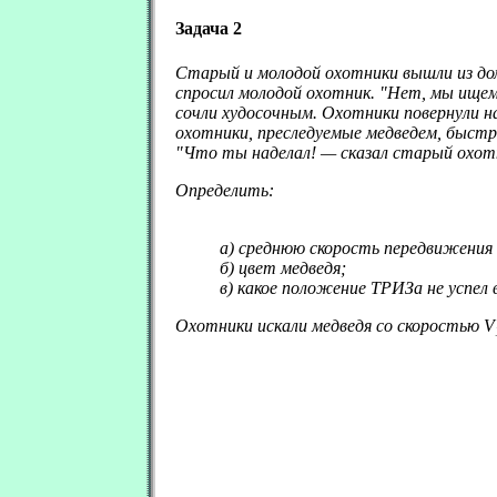
Задача 2
Старый и молодой охотники вышли из дом
спросил молодой охотник. "Нет, мы ищем
сочли худосочным. Охотники повернули на
охотники, преследуемые медведем, быстро
"Что ты наделал! — сказал старый охотн
Определить:
а) среднюю скорость передвижения
б) цвет медведя;
в) какое положение ТРИЗа не успе
Охотники искали медведя со скоростью V