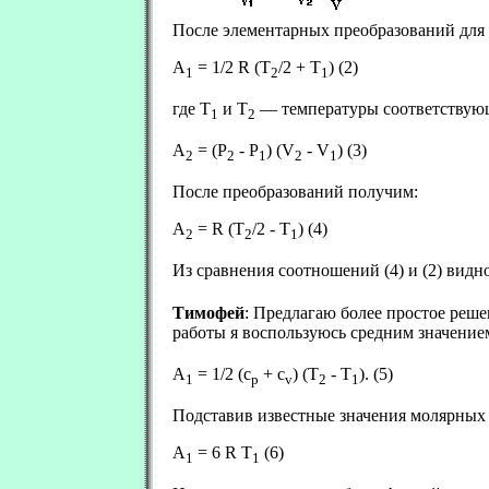
После элементарных преобразований для 
А
= 1/2 R (T
/2 + T
) (2)
1
2
1
где Т
и Т
— температуры соответствующи
1
2
А
= (Р
- Р
) (V
- V
) (3)
2
2
1
2
1
После преобразований получим:
А
= R (T
/2 - T
) (4)
2
2
1
Из сравнения соотношений (4) и (2) видно
Тимофей
: Предлагаю более простое реше
работы я воспользуюсь средним значение
А
= 1/2 (c
+ c
) (T
- T
). (5)
1
p
v
2
1
Подставив известные значения молярных 
А
= 6 R T
(6)
1
1