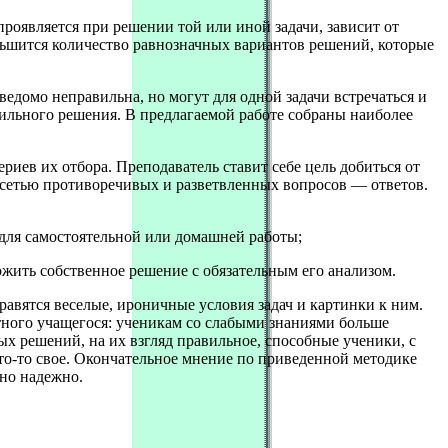
проявляется при решении той или иной задачи, зависит от
еньшится количество равнозначных вариантов решений, которые
едомо неправильна, но могут для одной задачи встречаться и
вильного решения. В предлагаемой работе собраны наиболее
иев их отбора. Преподаватель ставит себе цель добиться от
 сетью противоречивых и разветвленных вопросов — ответов.
 для самостоятельной или домашней работы;
ожить собственное решение с обязательным его анализом.
авятся веселые, ироничные условия задач и картинки к ним.
тного учащегося: ученикам со слабыми знаниями больше
х решений, на их взгляд правильное, способные ученики, с
о-то свое. Окончательное мнение по приведенной методике
чно надежно.