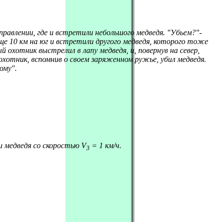
равлении, где и встретили небольшого медведя. "Убьем?"-
е 10 км на юг и встретили другого медведя, которого тоже
 охотник выстрелил в лапу медведя, и, повернув на север,
охотник, вспомнив о своем заряженном ружье, убил медведя.
ому".
 медведя со скоростью V
= 1 км/ч.
3