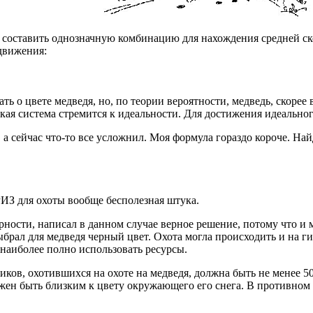
 составить однозначную комбинацию для нахождения средней ско
движения:
ть о цвете медведя, но, по теории вероятности, медведь, скорее 
кая система стремится к идеальности. Для достижения идеального
о, а сейчас что-то все усложнил. Моя формула гораздо короче. 
РИЗ для охоты вообще бесполезная штука.
ерности, написал в данном случае верное решение, потому что и 
рал для медведя черный цвет. Охота могла происходить и на ги
 наиболее полно использовать ресурсы.
иков, охотившихся на охоте на медведя, должна быть не менее 50
лжен быть близким к цвету окружающего его снега. В противном с