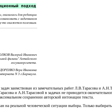
иционный подход
, оказалась для редакции
ознакомить с задачником
у-то окажется полезным.
ОЛКОВ Валерий Иванович
ьной физики" Алтайского
госуниверситета.
ДОРЕНКО Вера Ивановна
нтерната N 3 г.Барнаула.
адач заимствован из замечательных работ Л.В.Тарасова и А.Н.
Тарасова и А.Н.Тарасовой в задачах не приводится окончательног
аксимальном сохранении авторской интонации текста.
н на реальной человеческой ситуации выбора. Только выбирать 