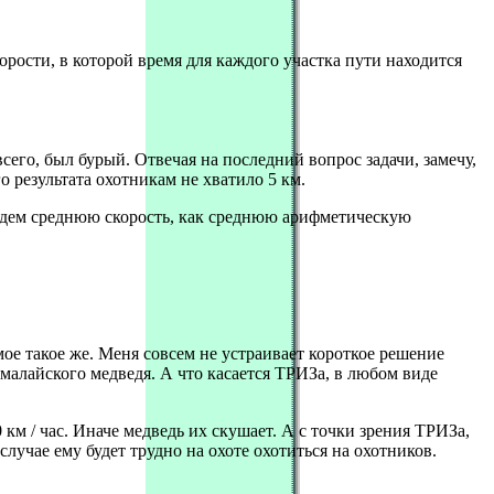
рости, в которой время для каждого участка пути находится
всего, был бурый. Отвечая на последний вопрос задачи, замечу,
 результата охотникам не хватило 5 км.
Найдем среднюю скорость, как среднюю арифметическую
мое такое же. Меня совсем не устраивает короткое решение
малайского медведя. А что касается ТРИЗа, в любом виде
 км / час. Иначе медведь их скушает. А с точки зрения ТРИЗа,
лучае ему будет трудно на охоте охотиться на охотников.