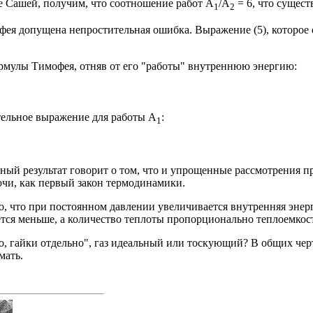
е Сашей, получим, что соотношение работ А
/А
= 6, что сущест
1
2
фея допущена непростительная ошибка. Выражение (5), которое о
ормулы Тимофея, отняв от его "работы" внутреннюю энергию:
тельное выражение для работы А
:
1
ный результат говорит о том, что и упрощенные рассмотрения п
очи, как первый закон термодинамики.
но, что при постоянном давлении увеличивается внутренняя энерг
ется меньше, а количество теплоты пропорционально теплоемкос
ьно, гайки отдельно", газ идеальный или тоскующий? В общих че
мать.