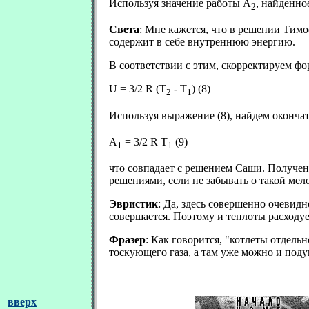
Используя значение работы А
, найденно
2
Света
: Мне кажется, что в решении Тимо
содержит в себе внутреннюю энергию.
В соответствии с этим, скорректируем ф
U = 3/2 R (T
- T
) (8)
2
1
Используя выражение (8), найдем оконча
А
= 3/2 R T
(9)
1
1
что совпадает с решением Саши. Получен
решениями, если не забывать о такой мел
Эвристик
: Да, здесь совершенно очевид
совершается. Поэтому и теплоты расходу
Фразер
: Как говорится, "котлеты отдел
тоскующего газа, а там уже можно и поду
вверх