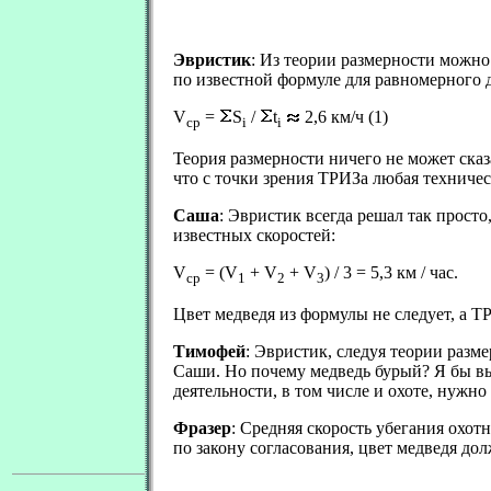
Эвристик
: Из теории размерности можно
по известной формуле для равномерного 
V
=
S
/
t
2,6 км/ч (1)
ср
i
i
Теория размерности ничего не может сказа
что с точки зрения ТРИЗа любая техничес
Саша
: Эвристик всегда решал так прост
известных скоростей:
V
= (V
+ V
+ V
) / 3 = 5,3 км / час.
ср
1
2
3
Цвет медведя из формулы не следует, а Т
Тимофей
: Эвристик, следуя теории разм
Саши. Но почему медведь бурый? Я бы выб
деятельности, в том числе и охоте, нужно
Фразер
: Средняя скорость убегания охотн
по закону согласования, цвет медведя до
.