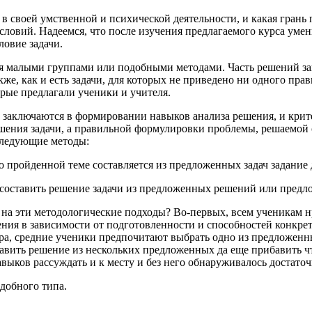
 своей умственной и психической деятельности, и какая грань 
условий. Надеемся, что после изучения предлагаемого курса ум
овие задачи.
ся малыми группами или подобными методами. Часть решений зав
же, как и есть задачи, для которых не приведено ни одного пра
рые предлагали ученики и учителя.
 заключаются в формировании навыков анализа решения, и критер
шения задачи, а правильной формулировки проблемы, решаемой
следующие методы:
о пройденной теме составляется из предложенных задач задание
я составить решение задачи из предложенных решений или предл
 на эти методологические подходы? Во-первых, всем ученикам нр
ия в зависимости от подготовленности и способностей конкре
ра, средние ученики предпочитают выбрать одно из предложенны
вить решение из нескольких предложенных да еще прибавить чт
выков рассуждать и к месту и без него обнаруживалось достато
добного типа.