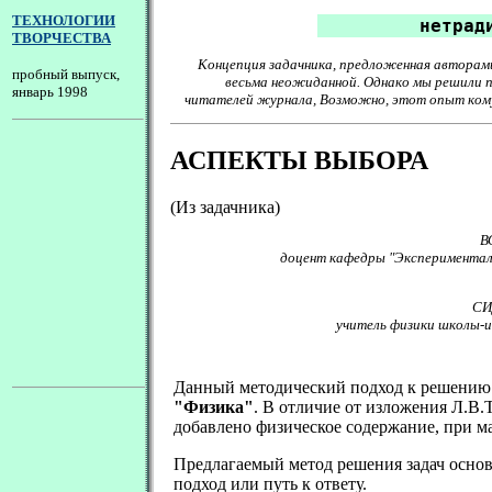
ТЕХНОЛОГИИ
нетрад
ТВОРЧЕСТВА
Концепция задачника, предложенная авторами
пробный выпуск,
весьма неожиданной. Однако мы решили п
январь 1998
читателей журнала, Возможно, этот опыт ком
АСПЕКТЫ ВЫБОРА
(Из задачника)
В
доцент кафедры "Экспериментал
СИ
учитель физики школы-и
.
Данный методический подход к решению з
"Физика"
. В отличие от изложения Л.В.
добавлено физическое содержание, при м
Предлагаемый метод решения задач основа
подход или путь к ответу.