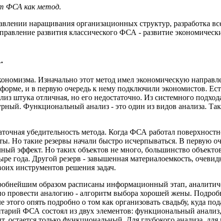
т ФСА как метод.
равлении наращивания организационных структур, разработка 
правление развития классического ФСА - развитие экономически
.
ономизма. Изначально этот метод имел экономическую направлен
форме, и в первую очередь к нему подключили экономистов. Ест
из штука отличная, но его недостаточно. Из системного подхода
ный. Функциональный анализ - это один из видов анализа. Так 
аточная убедительность метода. Когда ФСА работал поверхностн
кты. Но такие резервы начали быстро исчерпываться. В первую оч
ый эффект. Но таких объектов не много, большинство объектов
тыре года. Другой резерв - завышенная материалоемкость, очевид
своих инструментов решения задач.
робнейшим образом расписаны информационный этап, аналитичес
о провести аналогию - алгоритм выбора хорошей жены. Подробн
 этого опять подробно о том как организовать свадьбу, куда пода
нтарий ФСА состоял из двух элементов: функциональный анализ,
т, остается только функциональный. Для глубокого анализа, дл