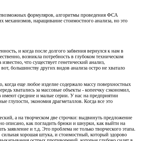
всевозможных формуляров, алгоритмы проведения ФСА
х механизмов, наращивание стоимостного анализа, но это
ность, и когда после долгого забвения вернулся к нам в
ественно, возникла потребность в глубоком техническом
 известно, что существует генетический анализ,
вот, большинству других видов анализа остро не хватало
о, когда еще любое изделие содержало массу поверхностных
ередь хватались за массовые объекты - копеечку сэкономил,
 имеют средние и малые серии. У нас на предприятии
ные глупости, экономия драгметаллов. Когда все это
кий, а на творческом две строчки: выдвинуть предложение
о описано, как погладить брюки и шнурки, как выйти на
ть заявление и т.д. Это проблема не только творческого этапа.
 сильная хорошая штука, и стоимостный, который здорово
я выкапывания острых противоречий, которые глубоко сидят в