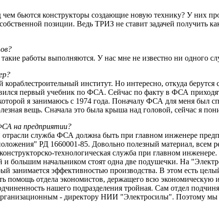
чем бьются конструкторы создающие новую технику? У них про
м собственной позиции. Ведь ТРИЗ не ставит задачей получить к
тов?
 такие работы выполняются. У нас мне не известно ни одного сл
ер?
 кораблестроительный институт. Но интересно, откуда берутся
ился первый учебник по ФСА. Сейчас по факту в ФСА приходят
оторой я занимаюсь с 1974 года. Поначалу ФСА для меня был спо
лезная вещь. Сначала это была крыша над головой, сейчас я пон
ФСА на предприятии?
отрасли служба ФСА должна быть при главном инженере предп
положения" РД 1660001-85. Довольно полезный материал, всем
 конструкторско-технологическая служба при главном инженере. 
й и большим начальником стоят одна две подушечки. На "Электр
ый занимается эффективностью производства. В этом есть целы
ть помощь отдела экономистов, держащего всю экономическую 
дчиненность нашего подразделения тройная. Сам отдел подчиняе
организационным - директору НИИ "Электросилы". Поэтому мы 