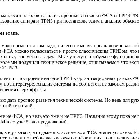
осьмидесятых годов начались пробные стыковки ФСА и ТРИЗ. ФСА
ьзование аппарата ТРИЗ при постановке задач и анализе объек
м этапе.
ас мало времени и вам надо, ничего не меняя проанализировать 
м ФСА можно пользоваться и просто классическим ТРИЗом, что м
их есть узкое место - задача. Мы чуть-чуть пробуем ее функцио
 выходе мы получили техническое решение, отчитываемся, что эк
ой ТРИЗ.
влении - построение на базе ТРИЗ в организационных рамках Ф
м по литературе. Анализ системы на соответствие законам развит
лучения сверхэффекта.
ью дать прогноз развития технической системы. Но ведь для ру
с этой системой.
уже не ФСА, но ведь это уже и не ТРИЗ. Названия этому пока н
. Много уже было предложений.
, хочу сказать, что даже в классическом ФСА этапы условны. Е
м этапе вам потребовалась какая-то информация, то вы вернулис