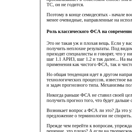
ТС, он не годится.
Поэтому в конце семидесятых - начале в
менее очевидные, направленные на испол
Роль классического ФСА на современно
Это не такая уж и плохая вещь. Если у в
получить неплохие результаты. Под видо
приходят специалисты и говорят, что у н
шаг 1.1 АРИЗ, шаг 1.2 и так далее... На
применения как чистого ФСА, так и чист
Но общая тенденция идет в другом напра
технологических процессов, известное ва
и задач прогнозного типа. Механизмы по
Никогда раньше ФСА не ставил своей цел
получить прогноз того, что будет дальше 
Возникает вопрос а ФСА ли это? Да это 
предложение о терминологии не спорить
Прежде чем перейти к вопросам, упреждая
решение, это плохо? А если на творческо