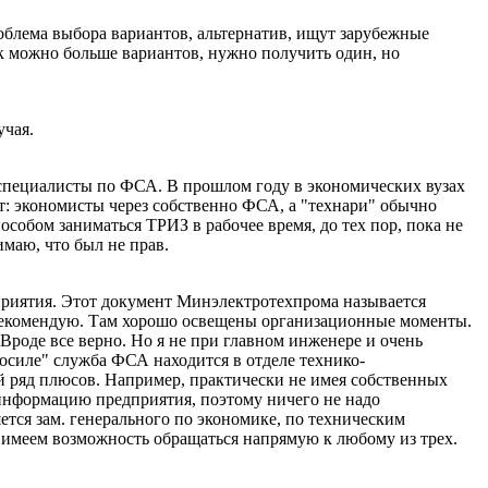
блема выбора вариантов, альтернатив, ищут зарубежные
ак можно больше вариантов, нужно получить один, но
учая.
 специалисты по ФСА. В прошлом году в экономических вузах
: экономисты через собственно ФСА, а "технари" обычно
собом заниматься ТРИЗ в рабочее время, до тех пор, пока не
имаю, что был не прав.
риятия. Этот документ Минэлектротехпрома называется
 рекомендую. Там хорошо освещены организационные моменты.
Вроде все верно. Но я не при главном инженере и очень
осиле" служба ФСА находится в отделе технико-
й ряд плюсов. Например, практически не имея собственных
информацию предприятия, поэтому ничего не надо
тся зам. генерального по экономике, по техническим
имеем возможность обращаться напрямую к любому из трех.