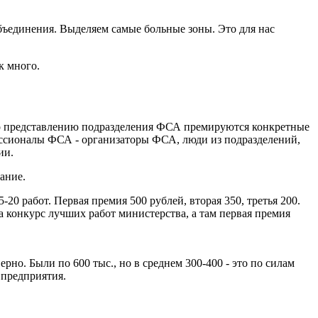
бъединения. Выделяем самые больные зоны. Это для нас
к много.
по представлению подразделения ФСА премируются конкретные
фессионалы ФСА - организаторы ФСА, люди из подразделений,
ии.
ание.
20 работ. Первая премия 500 рублей, вторая 350, третья 200.
а конкурс лучших работ министерства, а там первая премия
рно. Были по 600 тыс., но в среднем 300-400 - это по силам
 предприятия.