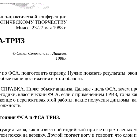
учно-практической конференции
ЕХНИЧЕСКОМУ ТВОРЧЕСТВУ
Миасс, 23-27 мая 1988 г.
А-ТРИЗ
© Семен Соломонович Литвин,
1988г.
ет по ФСА, подготовить справку. Нужно показать результаты: э
юбые наши достижения в этой области.
СПРАВКА. Ниже: объект анализа. Дальше - цель ФСА, зачем пров
етодики, классический ФСА, если с применением ТРИЗ, то на ка
онце о перспективах этой работы, какие получены дипломы, как
должность.
остоянии ФСА и ФСА-ТРИЗ.
туация такая, как в известной индийской притче о трех слепых м
слон похож на веревку. Другой трогает ногу и говорит, что слон п