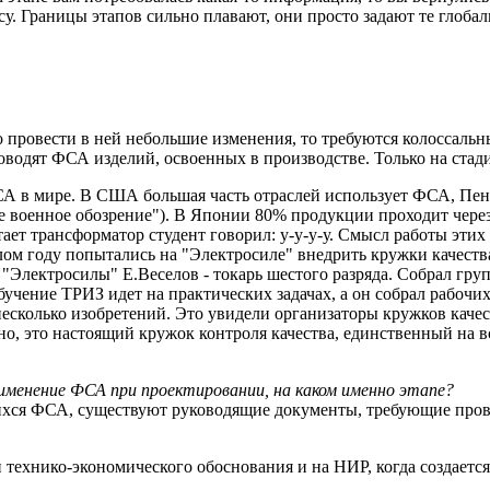
осу. Границы этапов сильно плавают, они просто задают те гло
до провести в ней небольшие изменения, то требуются колоссальн
оводят ФСА изделий, освоенных в производстве. Только на стад
А в мире. В США большая часть отраслей использует ФСА, Пен
 военное обозрение"). В Японии 80% продукции проходит через
ает трансформатор студент говорил: у-у-у-у. Смысл работы этих к
лом году попытались на "Электросиле" внедрить кружки качества
Электросилы" Е.Веселов - токарь шестого разряда. Собрал групп
учение ТРИЗ идет на практических задачах, а он собрал рабочих 
несколько изобретений. Это увидели организаторы кружков каче
ьно, это настоящий кружок контроля качества, единственный на
именение ФСА при проектировании, на каком именно этапе?
хся ФСА, существуют руководящие документы, требующие прово
.
и технико-экономического обоснования и на НИР, когда создаетс