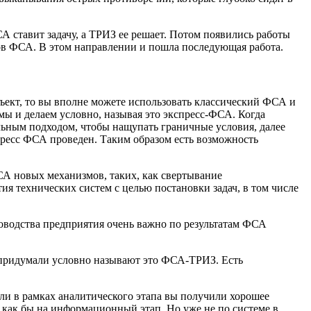
 ставит задачу, а ТРИЗ ее решает. Потом появились работы
тов ФСА. В этом направлении и пошла последующая работа.
объект, то вы вполне можете использовать классический ФСА и
ы и делаем условно, называя это экспресс-ФСА. Когда
нальным подходом, чтобы нащупать граничные условия, далее
спресс ФСА проведен. Таким образом есть возможность
СА новых механизмов, таких, как свертывание
ия технических систем с целью постановки задач, в том числе
ководства предприятия очень важно по результатам ФСА
е придумали условно называют это ФСА-ТРИЗ. Есть
сли в рамках аналитического этапа вы получили хорошее
ь как бы на информационный этап. Но уже не по системе в