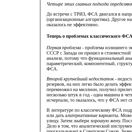
Четыре этих главных подхода определяю
До встречи с ТРИЗ, ФСА двигался в нап
(организационные алгоритмы). Другое на
оказалось не эффективно.
Теперь о проблемах классического ФСА
Первая проблема
- проблема излишнего эк
СССР с Запада он пришел в стоимостной 
анализе, потому что функциональный анал
параметрический, компонентный, структур
ФСА.
Второй крупнейший недостаток
- недост
резервов, на них легко было делать эффе
перемножил на миллион, получил приличн
несколько штук в год - одна машина в че
исчерпали, то оказалось, что у ФСА нет 
В литературе по классическому ФСА под
или дать альтернативные варианты. Можн
улицу. Затем: выбери хорошую жену. После
Дело в том, что аналитический инструме
проскальзывает в Советском Союзе. Значи