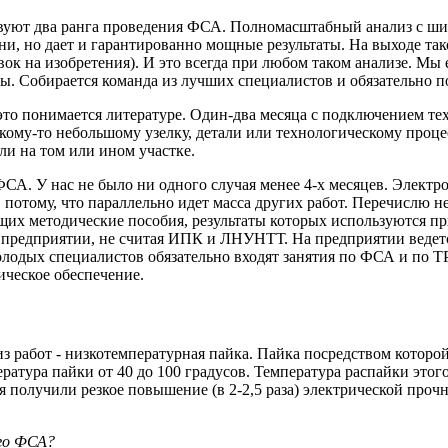
твуют два ранга проведения ФСА. Полномасштабный анализ с ш
ни, но дает и гарантированно мощные результаты. На выходе та
вок на изобретения). И это всегда при любом таком анализе. Мы
ны. Собирается команда из лучших специалистов и обязательно по
это понимается литературе. Один-два месяца с подключением те
ому-то небольшому узелку, детали или технологическому процесс
и на том или ином участке.
. У нас не было ни одного случая менее 4-х месяцев. Электромя
 потому, что параллельно идет масса других работ. Перечислю 
х методические пособия, результаты которых используются при
а предприятии, не считая ИПК и ЛНУНТТ. На предприятии ведетс
лодых специалистов обязательно входят занятия по ФСА и по ТР
ическое обеспечение.
 работ - низкотемпературная пайка. Пайка посредством которо
атура пайки от 40 до 100 градусов. Температура распайки этого
 получили резкое повышение (в 2-2,5 раза) электрической проч
го ФСА?