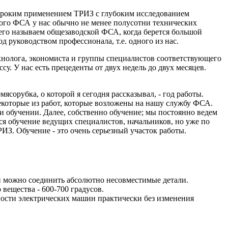
ироким применением ТРИЗ с глубоким исследованием
кого ФСА у нас обычно не менее полусотни технических
 его называем общезаводской ФСА, когда берется большой
д руководством профессионала, т.е. одного из нас.
хнолога, экономиста и группы специалистов соответствующего
у. У нас есть прецеденты от двух недель до двух месяцев.
сорубка, о которой я сегодня рассказывал, - год работы.
некоторые из работ, которые возложены на нашу службу ФСА.
 обучении. Далее, собственно обучение; мы постоянно ведем
я обучение ведущих специалистов, начальников, но уже по
ИЗ. Обучение - это очень серьезный участок работы.
й можно соединить абсолютно несовместимые детали.
 вещества - 600-700 градусов.
ности электрических машин практически без изменения