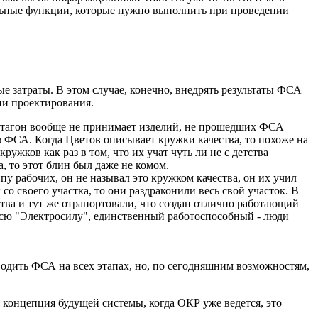
бальные функции, которые нужно выполнить при проведении
ые затраты. В этом случае, конечно, внедрять результаты ФСА
ии проектирования.
тагон вообще не принимает изделий, не прошедших ФСА
 ФСА. Когда Цветов описывает кружки качества, то похоже на
ружков как раз в том, что их учат чуть ли не с детства
, то этот блин был даже не комом.
у рабочих, он не называл это кружком качества, он их учил
со своего участка, то они раздраконили весь свой участок. В
ства и тут же отрапортовали, что создан отлично работающий
 всю "Электросилу", единственный работоспособный - люди
дить ФСА на всех этапах, но, по сегодняшним возможностям,
я концепция будущей системы, когда ОКР уже ведется, это