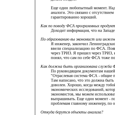
Еще один любопытный момент. Над 
аналоги. Это связано с отсутствие
гарантированно хороший.
Как по поводу ФСА программных продук
Доходит информация, что на Западе
По образованию вы экономист или инжен
Я инженер, закончил Ленинградский
ввели специализацию по ФСА. Появ
через ТРИЗ. Я пришел через ТРИЗ, к
понял, что сам по себе ФСА тоже по
Как должна быть организована служба 
По руководящим документам нашей 
"Отраслевая система ФСА - общие 
Там написано, что это должна быть
доволен. Хорошо, когда между тобо
экономических исследований, котор
экономистов, мы можем использова
выпрашивать. Еще один момент - по
проблемам главному инженеру, по 
Откуда берутся объекты анализа?