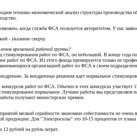
оводим технико-экономический анализ структуры производства о
водство.
зможно, когда служба ФСА пользуется авторитетом. У нас заяво
ий - указание сверху.
ленов временной рабочей группы?
д стимулирования работ по ФСА, он небольшой. В конце года 
дение работ по ФСА. Из этого фонда премируются только не про
анимающиеся организацией работ по ФСА в своем подразделен
внедрению. За внедренные решения идет нормальное стимулиров
конкурсов работ по ФСА. Обычно в этих конкурсах участвует 15-
о стимулирование нормальное. Лучшие работы мы представляем н
и работы получают министерские премии.
дприятий мелкой серийности экономию себестоимости не очень ве
й продукции. Для "Электросилы" это 10-15 процентов от плана
12 рублей на рубль затрат.