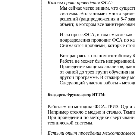
Каковы сроки проведения ФСА?
Мы сейчас четко видим, что сущес
системы. Это занимает много време
решений (рацпредложения и 5-7 зая
объект, в котором все заинтересова
И экспресс-ФСА, в том смысле как 
подразделения проводит ФСА по как
Снимаются проблемы, которые стоял
Возвращаясь к полномасштабному ФСА
Работа не может быть непрерывной,
Проведение мощных анализов, дающи
от одной до трех групп обучения н
другой программе. В стажировку мо
Следующий участок работы - метод
Бондарев, Фрунзе, центр НТТМ:
Работаем по методике ФСА-ТРИЗ. Одни из
Например стекло с медью и сталью. Темпер
При проведении по методике свертывания
технической системы.
Есть ли опыт проведения межотраслево