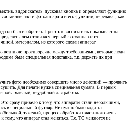
ъектив, видоискатель, пусковая кнопка и определяют функцию
, составные части фотоаппарата и его функции, передавая, как
гда он был изобретен. При этом воспитатель показывает на
пределить, чем отличался первый фотоаппарат от
чиной, материалом, из которого сделан аппарат.
что возникло противоречие между требованиями, которые люди
дима была специальная подставка, т.к. держать их при
олучить фото необходимо совершить много действий — проявить
ысушить. Для печати нужна специальная бумага. В первых
ьшой, тяжелый, неудобный для работы.
то сразу привело к тому, что аппараты стали небольшими,
ась в специальный футляр. Не нужно было ходить в
у (большой, тяжелый, процесс обработки пластинок очень
 тому, что аппарат стал меняться. Т.е. ТС меняются не