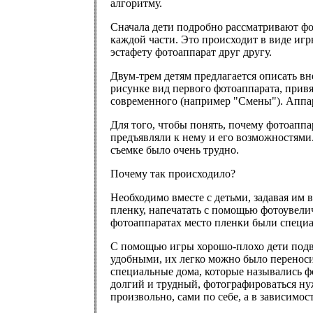
алгоритму.
Сначала дети подробно рассматривают фо
каждой части. Это происходит в виде игры
эстафету фотоаппарат друг другу.
Двум-трем детям предлагается описать вн
рисунке вид первого фотоаппарата, привя
современного (например "Смены"). Аппара
Для того, чтобы понять, почему фотоапп
предъявляли к нему и его возможностями
съемке было очень трудно.
Почему так происходило?
Необходимо вместе с детьми, задавая им
пленку, напечатать с помощью фотоувелич
фотоаппаратах место пленки были специа
С помощью игры хорошо-плохо дети подво
удобными, их легко можно было переноси
специальные дома, которые назывались ф
долгий и трудный, фотографироваться нуж
произвольно, сами по себе, а в зависимос