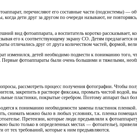
тоаппарат, перечисляют его составные части (подсистемы) — об
, когда дети друг за другом по очереди называют, не повторяясь
ешний вид фотоаппарата, а воспитатель коротко рассказывает, ко
зывая его к соответствующему экрану СО. Детям предлагается о
ты отличались друг от друга количеством частей, формой, вели
арат изменился, детей необходимо подвести к пониманию того, 
. Первые фотоаппараты были очень большими и тяжелыми, необхо
 вопросы, рассмотреть процесс получения фотографии. Чтобы п
ителя, закрепить в растворе фиксажа, промыть чистой водой, в
льные пластинки, покрытые серебром. Поэтому аппарат был бол
дятся к пониманию необходимости замены пластинок пленкой. Э
ть, снимать можно было в любых условиях, т.к. пленка помещал
отоателье. Претензии, которые люди предъявляли к фотоаппарат
но было только в определенных местах — фотоателье), привели к
ти от тех требований, которые к ним предъявляются.