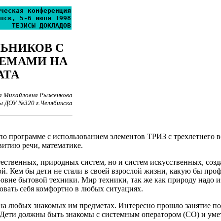
ческая конференция
нск, 5-6 июня 1998
ТЕЗИСЫ ДОКЛАДОВ
ЬНИКОВ С
ЕМАМИ НА
АТА
 Михайловна Рыженкова
ы ДОУ №320 г.Челябинска
о программе с использованием элементов ТРИЗ с трехлетнего в
итию речи, математике.
ественных, природных систем, но и систем искусственных, созд
ой. Кем бы дети не стали в своей взрослой жизни, какую бы про
овне бытовой техники. Мир техники, так же как природу надо и
овать себя комфортно в любых ситуациях.
на любых знакомых им предметах. Интересно прошло занятие по 
ети должны быть знакомы с системным оператором (СО) и умет