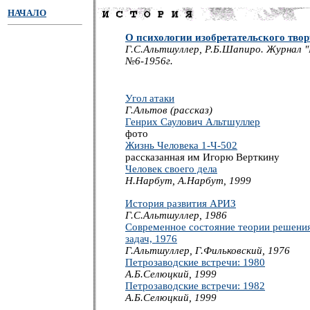
НАЧАЛО
О психологии изобретательского твор
Г.С.Альтшуллер, Р.Б.Шапиро. Журнал 
№6-1956г.
Угол атаки
Г.Альтов (рассказ)
Генрих Саулович Альтшуллер
фото
Жизнь Человека 1-Ч-502
рассказанная им Игорю Верткину
Человек своего дела
Н.Нарбут, А.Нарбут, 1999
История развития АРИЗ
Г.С.Альтшуллер, 1986
Современное состояние теории решения
задач, 1976
Г.Альтшуллер, Г.Фильковский, 1976
Петрозаводские встречи: 1980
А.Б.Селюцкий, 1999
Петрозаводские встречи: 1982
А.Б.Селюцкий, 1999