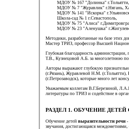
МДОУ № 167 "Долинка" г.Тольятти
МДОУ № 7 "Журавлик" г.Нягань, Х
МДОУ № 141 "Искорка" г.Ульяновск
Школа-сад № 1 г.Севастополь,
МДОУ № 75 "Алиса" г.Димитровград
МДОУ № 23 "Аленушка" г.Жигулевск
Методики, разработанные на базе этих д
Мастер ТРИЗ, профессор Высшей Национ
Глубокая благодарность администрации, 
Т.В., Кузнецовой А.Б. за многолетнюю п
Авторы выражают глубокую признательност
(г.Рязань), Журавлевой Н.М. (г.Тольятти),
(г.Петрозаводск), которые много лет кон
Уважаемым коллегам В.Г.Березиной, Л.А.
литературы по ТРИЗ и содействие в орган
РАЗДЕЛ 1. ОБУЧЕНИЕ ДЕТЕ
Обучение детей
выразительности речи
-
звучания, достигающаяся междометиями, с