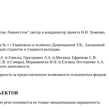
тан Ливингстон" (автор и координатор проекта Н.Н. Хоменко,
жа № 1 г.Ульяновска и особенно Душенькиной Т.В., Ашлаповой
для студентов и учащихся колледжа.
 (г.Гомель), Григорович Л.А. (г.Москва), Ефремову С.В.
С.В. (г.Самара), Мурашковске И.Н. (г.Елгава), Нестеренко А.А.
ную деятельность.
арность за предоставленную возможность пользоваться фондом
ЪЕКТОВ
ью речи понимается не только эмоциональная окрашенность