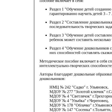
Пособие включает в себя:
Раздел 1 "Обучение детей созданию
гарантированно научить детей 3 - 7
Раздел 2 "Составление дошкольника
последовательность творческих зад
Раздел 3 "Обучение детей составле
ребенок может составить несколько 
Раздел 4 "Обучение дошкольников с
них способностей составлять сказк
Методическое пособие включает в себя с
интеллектуально-творческих способност
Авторы благодарят дошкольные образоват
дошкольников:
НМЦ № 242 "Садко" г. Ульяновск,
МДОУ № 277 "Золотой ключик" г.С
МДОУ № 4 "Светлячок" г.Трехгорны
МДОУ № 4 "Улыбка" г.Череповец,
МДОУ № 178 "Облачко" г.Ульяновск
МДОУ № 147 "Сосенка" г.Тольятти,