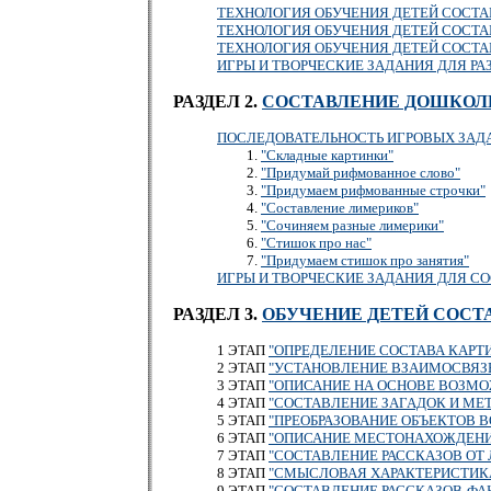
ТЕХНОЛОГИЯ ОБУЧЕНИЯ ДЕТЕЙ СОСТ
ТЕХНОЛОГИЯ ОБУЧЕНИЯ ДЕТЕЙ СОСТ
ТЕХНОЛОГИЯ ОБУЧЕНИЯ ДЕТЕЙ СОСТ
ИГРЫ И ТВОРЧЕСКИЕ ЗАДАНИЯ ДЛЯ РА
РАЗДЕЛ 2.
СОСТАВЛЕНИЕ ДОШКОЛ
ПОСЛЕДОВАТЕЛЬНОСТЬ ИГРОВЫХ ЗАД
"Складные картинки"
"Придумай рифмованное слово"
"Придумаем рифмованные строчки"
"Составление лимериков"
"Сочиняем разные лимерики"
"Стишок про нас"
"Придумаем стишок про занятия"
ИГРЫ И ТВОРЧЕСКИЕ ЗАДАНИЯ ДЛЯ 
РАЗДЕЛ 3.
ОБУЧЕНИЕ ДЕТЕЙ СОСТ
1 ЭТАП
"ОПРЕДЕЛЕНИЕ СОСТАВА КАРТ
2 ЭТАП
"УСТАНОВЛЕНИЕ ВЗАИМОСВЯЗ
3 ЭТАП
"ОПИСАНИЕ НА ОСНОВЕ ВОЗМО
4 ЭТАП
"СОСТАВЛЕНИЕ ЗАГАДОК И МЕТ
5 ЭТАП
"ПРЕОБРАЗОВАНИЕ ОБЪЕКТОВ В
6 ЭТАП
"ОПИСАНИЕ МЕСТОНАХОЖДЕНИ
7 ЭТАП
"СОСТАВЛЕНИЕ РАССКАЗОВ ОТ 
8 ЭТАП
"СМЫСЛОВАЯ ХАРАКТЕРИСТИК
9 ЭТАП
"СОСТАВЛЕНИЕ РАССКАЗОВ-ФА