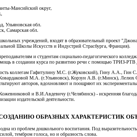
,
анты-Мансийский округ,
,
, Ульяновская обл.
, Самарская обл.
ошкольных учреждений, входят в образовательный проект "Джона
альной Школы Искусств и Индустрий Страсбурга, Франция).
преподавателям и студентам социально-педагогического коллед
омощь в создании курса по развитию речи с помощью ТРИЗ-РТВ 
ь коллегам Гафитулину М.С. (г.Жуковский), Гину А.А., Гин С.А.
 Ковардаковой М.А. (г.Ульяновск), Корзун А.В. (г.Минск), Лелюх 
сультируют авторов, вдохновляют и поощряют их эксперименталь
Кожевниковой и В.И.Авдевичу (г.Челябинск) - искренняя благод
изации издательской деятельности.
Й СОЗДАНИЮ ОБРАЗНЫХ ХАРАКТЕРИСТИК ОБ
 одна из проблем дошкольного воспитания. Под выразительност
илой, тембром голоса, но и образность слова.