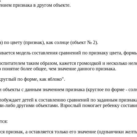
ением признака в другом объекте.
 по цвету (признак), как солнце (объект № 2).
ается модель составления сравнений по признаку цвета, формы, 
оспитателем таким образом, кажется громоздкой и несколько не
о понятие более общее, чем значение данного признака.
руглый по форме, как яблоко".
 объекты с данным значением признака (круглое по форме - солнц
побуждает детей к составлению сравнений по заданным признакам
и-либо другими объектами. Взрослый помогает ребенку составит
тся:
ся признак, а оставляется только его значение (одуванчики желты