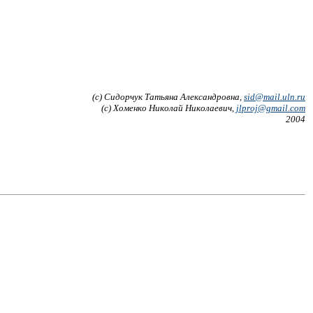
(c) Сидорчук Татьяна Александровна,
sid@mail.uln.ru
(c) Хоменко Николай Николаевич,
jlproj@gmail.com
2004