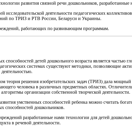
хнологии развития связной речи дошкольников, разработанные 
ней исследовательской деятельности педагогических коллективо
ий по ТРИЗ и РТВ России, Беларуси и Украины.
чреждений, работающих по развивающим программам.
ых способностей детей дошкольного возраста является частью г
агогических системах существуют методики, позволяющие актив
 деятельностью.
ом теория решения изобретательских задач (ТРИЗ) дала мощный 
ающего человека в различных предметных областях. Отличитель
е алгоритмы организации собственной творческой деятельности.
азвития умственных способностей ребенка можно считать богатс
ых способностей дошкольников.
чреждений разработанные нами технологии для детей дошкольно
дукта в речевой деятельности.